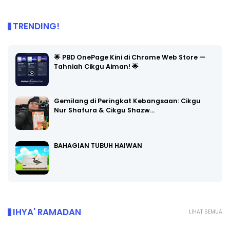
TRENDING!
🌟 PBD OnePage Kini di Chrome Web Store —
Tahniah Cikgu Aiman! 🌟
Gemilang di Peringkat Kebangsaan: Cikgu
Nur Shafura & Cikgu Shazw…
BAHAGIAN TUBUH HAIWAN
IHYA' RAMADAN
LIHAT SEMUA