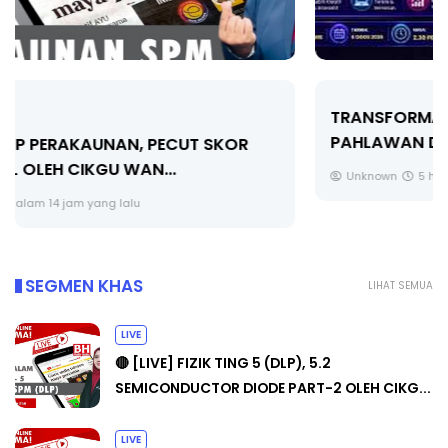
TRANSFORMASI DIGITAL GURU SIRI 7 :
PAHLAWAN DIGITAL PENYELAMAT DUNIA
Unknown
5 hari yang lalu
SEGMEN KHAS
LIHAT SEMUA
LIVE
🔴 [LIVE] FIZIK TING 5 (DLP), 5.2
SEMICONDUCTOR DIODE PART-2 OLEH CIKG...
LIVE