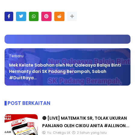
Terbaru
Mek Kelate Sabahan oleh Nur Qaleasya Balqis Binti
Hermanty dari SK Padang Berampah, Sabah
#DuitRaya…
POST BERKAITAN
🔴 [LIVE] MATEMATIK SR, TOLAK UKURAN
PANJANG OLEH CIKGU ANITA #ALLINON...
Yu. Chekgu LK
2 tahun yang lalu