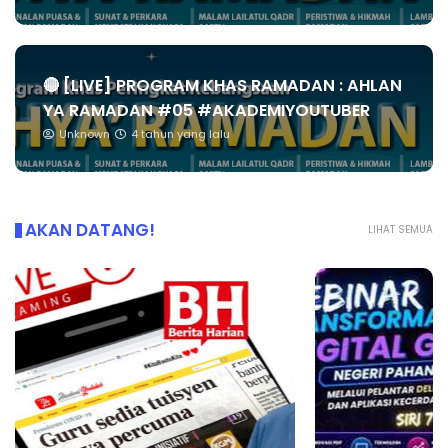
🔴 [LIVE] PROGRAM KHAS RAMADAN : AHLAN
YA RAMADAN #05 #AKADEMIYOUTUBER
Unknown
4 tahun yang lalu
AKAN DATANG!
LIHAT SEMUA