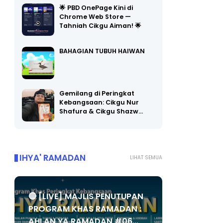
🌟 PBD OnePage Kini di
Chrome Web Store —
Tahniah Cikgu Aiman! 🌟
BAHAGIAN TUBUH HAIWAN
Gemilang di Peringkat
Kebangsaan: Cikgu Nur
Shafura & Cikgu Shazw…
IHYA' RAMADAN
LIHAT SEMUA
🔴 [LIVE] MAJLIS PENUTUPAN
PROGRAM KHAS RAMADAN :
AHLAN YA RAMADAN #06...