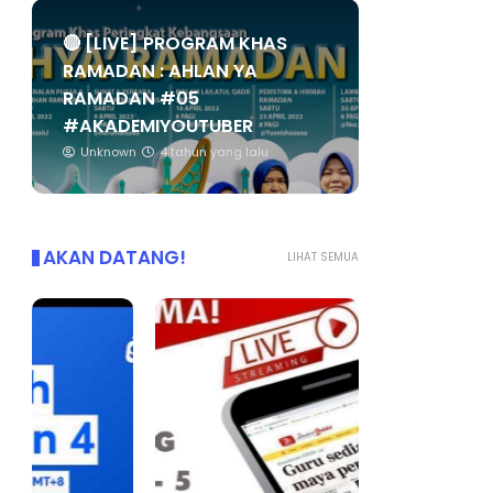
🔴 [LIVE] PROGRAM KHAS
RAMADAN : AHLAN YA
RAMADAN #05
#AKADEMIYOUTUBER
Unknown
4 tahun yang lalu
AKAN DATANG!
LIHAT SEMUA