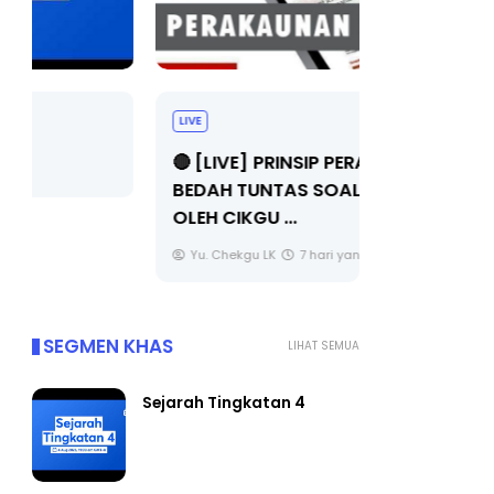
LIVE
BICARA PR
TIMBALAN
🔴 [LIVE] PRINSIP PERAKAUNAN,
PENDIDIKA
BEDAH TUNTAS SOALAN 1 TRIAL
OLEH CIKGU ...
Unknown
Yu. Chekgu LK
7 hari yang lalu
SEGMEN KHAS
LIHAT SEMUA
Sejarah Tingkatan 4