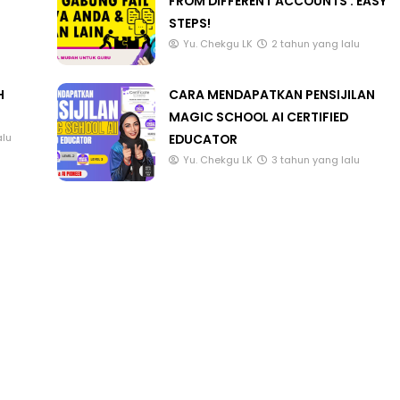
FROM DIFFERENT ACCOUNTS : EASY
STEPS!
Yu. Chekgu LK
2 tahun yang lalu
H
CARA MENDAPATKAN PENSIJILAN
MAGIC SCHOOL AI CERTIFIED
EDUCATOR
alu
Yu. Chekgu LK
3 tahun yang lalu