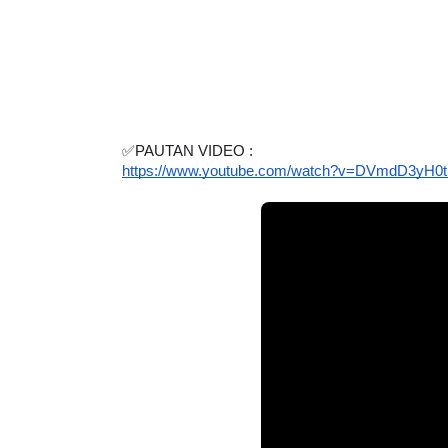
✅PAUTAN VIDEO :
https://www.youtube.com/watch?v=DVmdD3yH0t