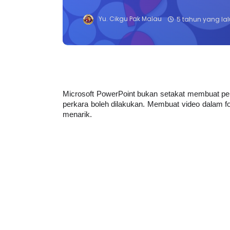
Yu. Cikgu Pak Malau
5 tahun yang lal
Microsoft PowerPoint bukan setakat membuat per
perkara boleh dilakukan. Membuat video dalam f
menarik.