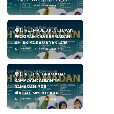
Unknown
4 tahun yang lalu
🔴 [LIVE] MAJLIS PENUTUPAN
PROGRAM KHAS RAMADAN :
AHLAN YA RAMADAN #06...
Unknown
4 tahun yang lalu
🔴 [LIVE] PROGRAM KHAS
RAMADAN : AHLAN YA
RAMADAN #05
#AKADEMIYOUTUBER
Unknown
4 tahun yang lalu