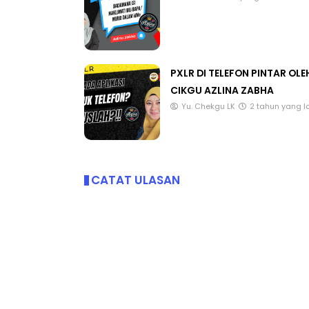
PXLR DI TELEFON PINTAR OLE
CIKGU AZLINA ZABHA
Yu. Chekgu LK
2 tahun yang l
CATAT ULASAN