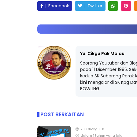
Facebook
Twitter
ICARA KORPORAT 3 : PROGRAM
KEYNOTE SPEAKER 
AKANAN SELAMAT DAN
TRANSFORMING 
ERKUALITI (AMALAN PER...
EDUCATION IN IN
Yu. Cikgu Pak Malau
THROUG...
Seorang Youtuber dan Blo
Unknown
9 hari yang lalu
pada 11 Disember 1995. Sek
Unknown
9 hari ya
kedua SK Seberang Perak K
kini mengajar di SK Kpg D
BOWLING
POST BERKAITAN
Yu. Chekgu LK
dalam 1 tahun yang lalu