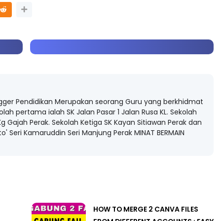
3 :
Sejarah Tingkatan 4
PRIMARY
Unknown
6 hari yang lalu
DONESIA
gger Pendidikan Merupakan seorang Guru yang berkhidmat
olah pertama ialah SK Jalan Pasar 1 Jalan Rusa KL. Sekolah
ng lalu
g Gajah Perak. Sekolah Ketiga SK Kayan Sitiawan Perak dan
ato' Seri Kamaruddin Seri Manjung Perak MINAT BERMAIN
HOW TO MERGE 2 CANVA FILES