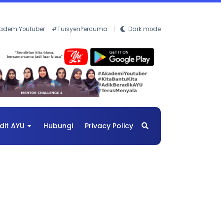
ademiYoutuber
#TuisyenPercuma
Dark mode
dit AYU
Hubungi
Privacy Policy