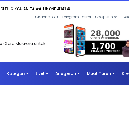
 OLEH CIKGU ANITA #ALLINONE #141 #...
Channel AYU
Telegram Rasmi
Group Junior
#Ak
uru-Guru Malaysia untuk
Kategori
Live!
Anugerah
Muat Turun
Kre