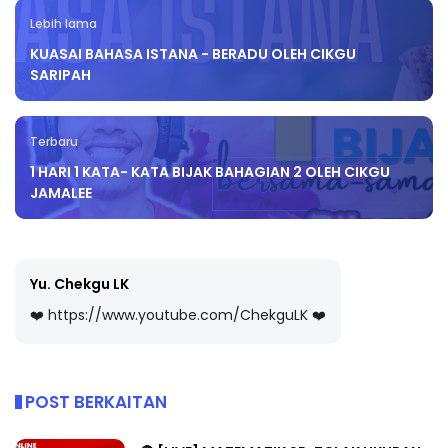
Lebih lama
KUASAI BAHASA ISTANA - BERADU OLEH CIKGU
SARIPAH
Terbaru
1 HARI 1 KATA- KATA BIJAK BAHAGIAN 2 OLEH CIKGU
JAMALEE
Yu. Chekgu LK
❤️ https://www.youtube.com/ChekguLK ❤️
POST BERKAITAN