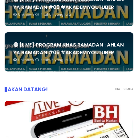
YA RAMADAN #05 #AKADEMIYOUTUBER
Unknown
4 tahun yang lalu
🔴 [LIVE] PROGRAM KHAS RAMADAN : AHLAN
YA RAMADAN #05 #AKADEMIYOUTUBER
Unknown
4 tahun yang lalu
AKAN DATANG!
LIHAT SEMUA