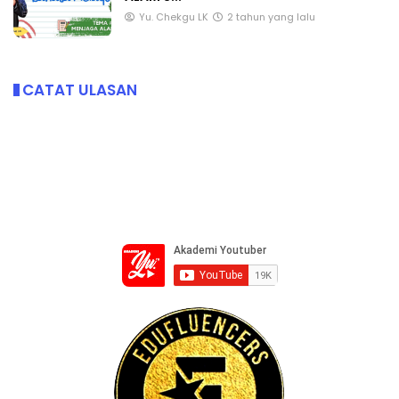
Yu. Chekgu LK
2 tahun yang lalu
CATAT ULASAN