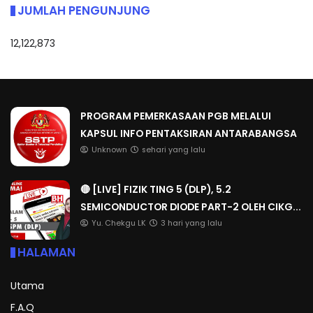
JUMLAH PENGUNJUNG
12,122,873
PROGRAM PEMERKASAAN PGB MELALUI
KAPSUL INFO PENTAKSIRAN ANTARABANGSA
Unknown
sehari yang lalu
🔴 [LIVE] FIZIK TING 5 (DLP), 5.2
SEMICONDUCTOR DIODE PART-2 OLEH CIKG...
Yu. Chekgu LK
3 hari yang lalu
HALAMAN
Utama
F.A.Q