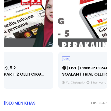
LIVE
🔴 [LIVE] PRINSIP PERAKAUNAN, PECUT SKOR
SOALAN 1 TRIAL OLEH CIKGU WAN...
Yu. Chekgu LK
3 hari yang lalu
SEGMEN KHAS
LIHAT SEMUA