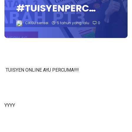
#TUISYENPERC…
CIKGU sensei
5 tahun yang lalu
0
TUISYEN ONLINE AYU PERCUMA‼️‼️
YYYY