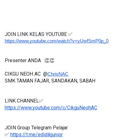
JOIN LINK KELAS YOUTUBE ✅
https://www.youtube.com/watch?v=yUwfSmP0p_0
Presenter ANDA  :👏👏
CIKGU NEOH AC  @
ChrisNAC
SMK TAMAN FAJAR, SANDAKAN, SABAH
LINK CHANNEL✅
https://www.youtube.com/c/CikguNeohAC
JOIN Group Telegram Pelajar
✅ 
https://t.me/edidikjunior