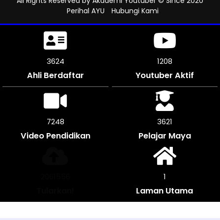
All Rights Reserved by
Akademi Youtuber
© Since 2020
Perihal AYU
Hubungi Kami
3990
1312
Ahli Berdaftar
Youtuber Aktif
7980
3987
Video Pendidikan
Pelajar Maya
2269932
1
Tularkan!
Laman Utama