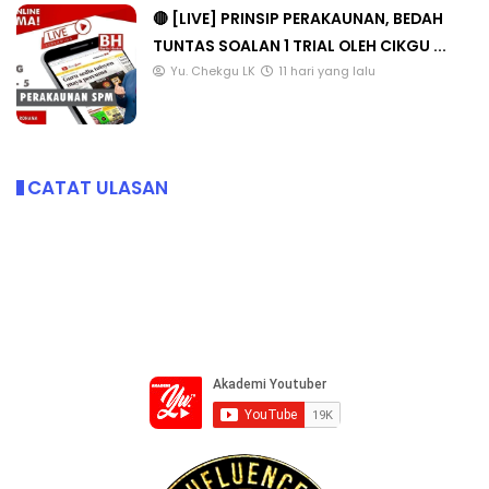
🔴 [LIVE] PRINSIP PERAKAUNAN, BEDAH
TUNTAS SOALAN 1 TRIAL OLEH CIKGU ...
Yu. Chekgu LK
11 hari yang lalu
CATAT ULASAN