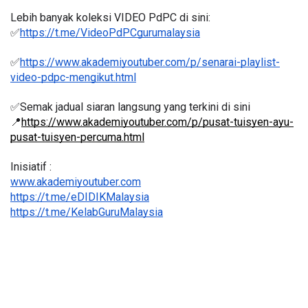
Lebih banyak koleksi VIDEO PdPC di sini:
✅
https://t.me/VideoPdPCgurumalaysia
✅
https://www.akademiyoutuber.com/p/senarai-playlist-
video-pdpc-mengikut.html
✅Semak jadual siaran langsung yang terkini di sini 
📍
https://www.akademiyoutuber.com/p/pusat-tuisyen-ayu-
pusat-tuisyen-percuma.html
Inisiatif :
www.akademiyoutuber.com
https://t.me/eDIDIKMalaysia
https://t.me/KelabGuruMalaysia