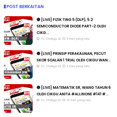
POST BERKAITAN
🔴 [LIVE] FIZIK TING 5 (DLP), 5.2
SEMICONDUCTOR DIODE PART-2 OLEH
CIKG...
Yu. Chekgu LK
3 hari yang lalu
🔴 [LIVE] PRINSIP PERAKAUNAN, PECUT
SKOR SOALAN 1 TRIAL OLEH CIKGU WAN...
Yu. Chekgu LK
3 hari yang lalu
🔴 [LIVE] MATEMATIK SR, WANG TAHUN 6
OLEH CIKGU ANITA #ALLINONE #141 #...
Yu. Chekgu LK
10 hari yang lalu