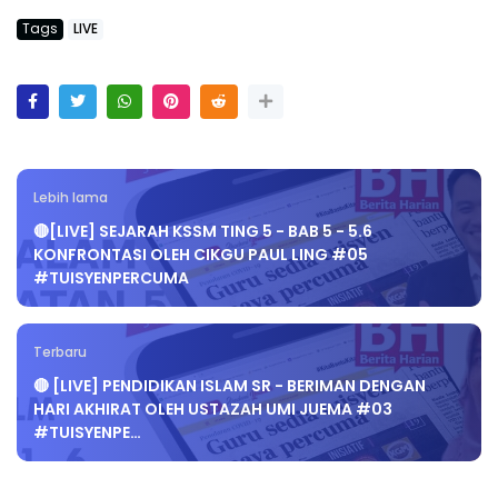
Tags
LIVE
Lebih lama
🔴[LIVE] SEJARAH KSSM TING 5 - BAB 5 - 5.6
KONFRONTASI OLEH CIKGU PAUL LING #05
#TUISYENPERCUMA
Terbaru
🔴 [LIVE] PENDIDIKAN ISLAM SR - BERIMAN DENGAN
HARI AKHIRAT OLEH USTAZAH UMI JUEMA #03
#TUISYENPE…