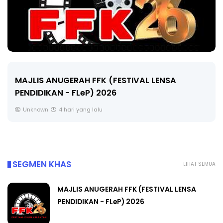
LIVE
🔴 [LIVE] MATEMATIK SR, WANG TAHUN 6 OLEH
CIKGU ANITA #ALLINONE #141 #...
Yu. Chekgu LK
6 hari yang lalu
SEGMEN KHAS
LIHAT SEMUA
MAJLIS ANUGERAH FFK (FESTIVAL LENSA
PENDIDIKAN - FLeP) 2026