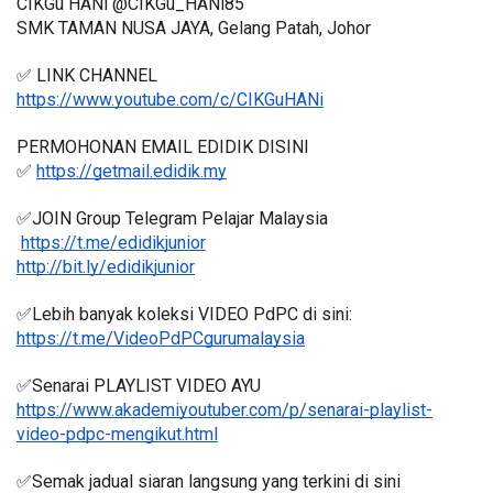
CIKGu HANi @CIKGu_HANi85
SMK TAMAN NUSA JAYA, Gelang Patah, Johor
✅ LINK CHANNEL 
https://www.youtube.com/c/CIKGuHANi
PERMOHONAN EMAIL EDIDIK DISINI
✅ 
https://getmail.edidik.my
✅JOIN Group Telegram Pelajar Malaysia
https://t.me/edidikjunior
http://bit.ly/edidikjunior
✅Lebih banyak koleksi VIDEO PdPC di sini:
https://t.me/VideoPdPCgurumalaysia
✅Senarai PLAYLIST VIDEO AYU
https://www.akademiyoutuber.com/p/senarai-playlist-
video-pdpc-mengikut.html
✅Semak jadual siaran langsung yang terkini di sini