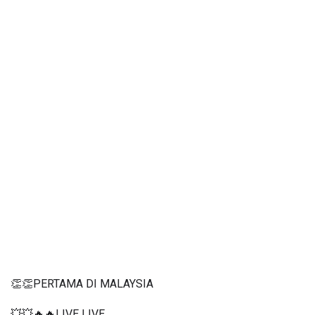
👏👏PERTAMA DI MALAYSIA
💥💥🔥🔥LIVE LIVE 