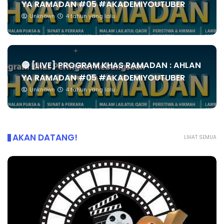
YA RAMADAN #05 #AKADEMIYOUTUBER
Unknown
4 tahun yang lalu
🔴 [LIVE] PROGRAM KHAS RAMADAN : AHLAN
YA RAMADAN #05 #AKADEMIYOUTUBER
Unknown
4 tahun yang lalu
AKAN DATANG!
LIHAT SEMUA