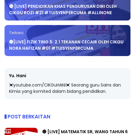
🔴 [LIVE] PENDIDIKAN KHAS PENGURUSAN DIRI OLEH
CIKGU ROZI #21 #TUISYENPERCUMA #ALLINONE
Terbaru
🔴[LIVE] FIZIK TING.5: 2.1 TEKANAN CECAIR OLEH CIKGU
NORA HAFIZAN #01 #TUISYENPERCUMA
Yu. Hani
💓youtube.com/CIKGuHANi💓 Seorang guru Sains dan
Kimia yang komited dalam bidang pendidikan.
POST BERKAITAN
🔴 [LIVE] MATEMATIK SR, WANG TAHUN 6