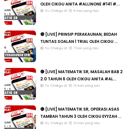
OLEH CIKGU ANITA #ALLINONE #141 #...
Yu. Chekgu LK
6 hari yang lalu
🔴 [LIVE] PRINSIP PERAKAUNAN, BEDAH
TUNTAS SOALAN 1 TRIAL OLEH CIKGU ...
Yu. Chekgu LK
7 hari yang lalu
🔴 [LIVE] MATEMATIK SR, MASALAH BAB 2
2.0 TAHUN 6 OLEH CIKGU ANITA #AL...
Yu. Chekgu LK
13 hari yang lalu
🔴 [LIVE] MATEMATIK SR, OPERASI ASAS
TAMBAH TAHUN 3 OLEH CIKGU EYYZAH ...
Yu. Chekgu LK
21 hari yang lalu