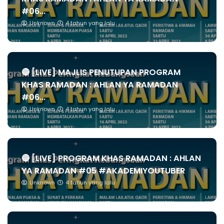
#06...
Unknown
4 tahun yang lalu
🔴 [LIVE] MAJLIS PENUTUPAN PROGRAM
KHAS RAMADAN : AHLAN YA RAMADAN
#06...
Unknown
4 tahun yang lalu
🔴 [LIVE] PROGRAM KHAS RAMADAN : AHLAN
YA RAMADAN #05 #AKADEMIYOUTUBER
Unknown
4 tahun yang lalu