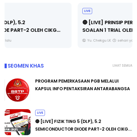
LIVE
🔴 [LIVE] PRINSIP PERAKAUNAN, PECUT SKOR
SOALAN 1 TRIAL OLEH CIKGU WAN...
Yu. Chekgu LK
sehari yang lalu
SEGMEN KHAS
LIHAT SEMUA
PROGRAM PEMERKASAAN PGB MELALUI
KAPSUL INFO PENTAKSIRAN ANTARABANGSA
LIVE
🔴 [LIVE] FIZIK TING 5 (DLP), 5.2
SEMICONDUCTOR DIODE PART-2 OLEH CIKG...