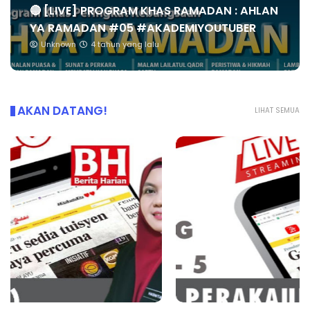
🔴 [LIVE] PROGRAM KHAS RAMADAN : AHLAN
YA RAMADAN #05 #AKADEMIYOUTUBER
Unknown
4 tahun yang lalu
AKAN DATANG!
LIHAT SEMUA