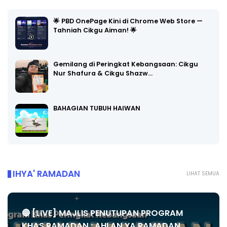
🌟 PBD OnePage Kini di Chrome Web Store —
Tahniah Cikgu Aiman! 🌟
Gemilang di Peringkat Kebangsaan: Cikgu
Nur Shafura & Cikgu Shazw…
BAHAGIAN TUBUH HAIWAN
IHYA' RAMADAN
LIHAT SEMUA
🔴 [LIVE] MAJLIS PENUTUPAN PROGRAM
KHAS RAMADAN : AHLAN YA RAMADAN