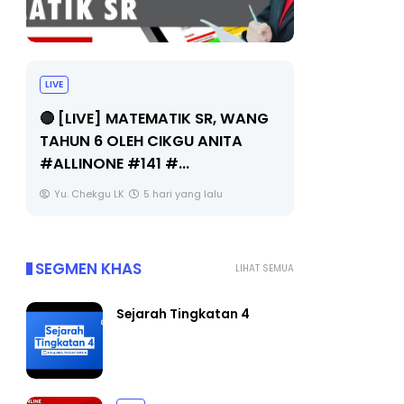
LIVE
Sejarah Tingkatan 4
G
🔴 [LIV
Unknown
5 hari yang lalu
BEDAH 
OLEH CI
Yu. Che
SEGMEN KHAS
LIHAT SEMUA
Sejarah Tingkatan 4