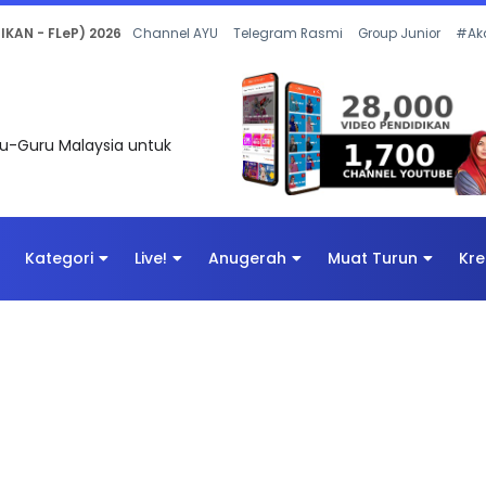
 OLEH CIKGU ANITA #ALLINONE #141 #...
Channel AYU
Telegram Rasmi
Group Junior
#Ak
uru-Guru Malaysia untuk
Kategori
Live!
Anugerah
Muat Turun
Kre