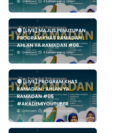
Unknown
4 tahun yang lalu
🔴 [LIVE] MAJLIS PENUTUPAN
PROGRAM KHAS RAMADAN :
AHLAN YA RAMADAN #06...
Unknown
4 tahun yang lalu
🔴 [LIVE] PROGRAM KHAS
RAMADAN : AHLAN YA
RAMADAN #05
#AKADEMIYOUTUBER
Unknown
4 tahun yang lalu