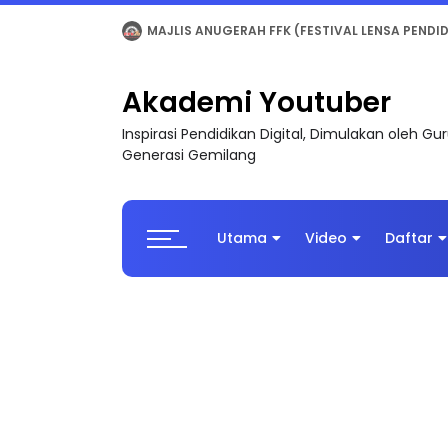
LIVE
🔴 [LIVE] MATEMATIK SR, WANG TAHUN 6
Akademi Youtuber
Inspirasi Pendidikan Digital, Dimulakan oleh G
Generasi Gemilang
Utama
Video
Daftar