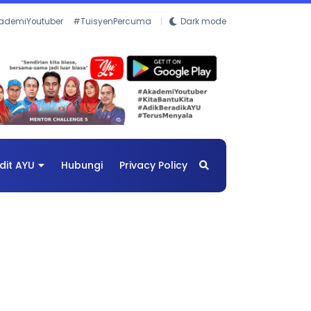
ademiYoutuber
#TuisyenPercuma
Dark mode
dit AYU
Hubungi
Privacy Policy