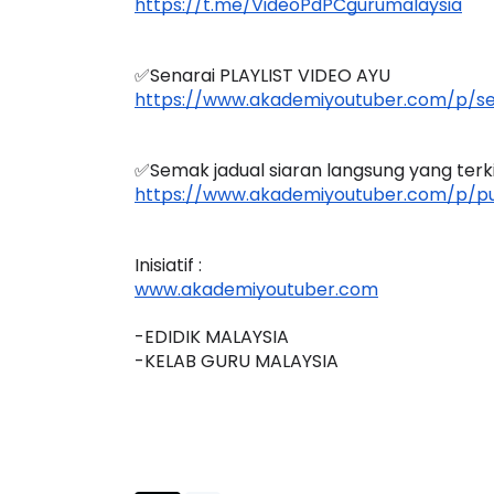
https://t.me/VideoPdPCgurumalaysia
✅Senarai PLAYLIST VIDEO AYU
https://www.akademiyoutuber.com/p/sen
BICARA PROFESIONAL 8 :
BICARA KORP
TIMBALAN KETUA PENGARAH
MAKANAN SEL
PENDIDIKAN MALAYSIA
BERKUALITI (A
✅Semak jadual siaran langsung yang terkini
https://www.akademiyoutuber.com/p/pu
Unknown
8 hari yang lalu
Unknown
8 har
Inisiatif :
www.akademiyoutuber.com
-EDIDIK MALAYSIA
-KELAB GURU MALAYSIA