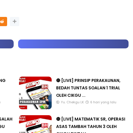
ANG
🔴 [LIVE] PRINSIP PERAKAUNAN,
BEDAH TUNTAS SOALAN 1 TRIAL
OLEH CIKGU ...
u
Yu. Chekgu LK
6 hari yang lalu
ASALAH
🔴 [LIVE] MATEMATIK SR, OPERASI
KGU
ASAS TAMBAH TAHUN 3 OLEH