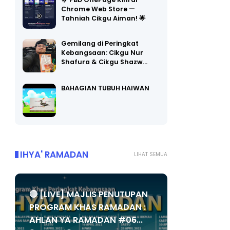
🌟 PBD OnePage Kini di
Chrome Web Store —
Tahniah Cikgu Aiman! 🌟
Gemilang di Peringkat
Kebangsaan: Cikgu Nur
Shafura & Cikgu Shazw…
BAHAGIAN TUBUH HAIWAN
IHYA' RAMADAN
LIHAT SEMUA
🔴 [LIVE] MAJLIS PENUTUPAN
PROGRAM KHAS RAMADAN :
AHLAN YA RAMADAN #06...