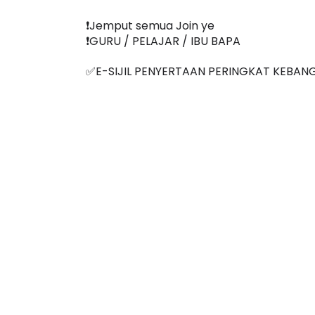
Jam 9.30 malam ‼️ LIVE
❗️Jemput semua Join ye
❗️GURU / PELAJAR / IBU BAPA
✅E-SIJIL PENYERTAAN PERINGKAT KEBAN