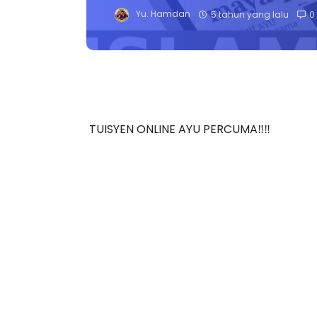
Yu. Hamdan
5 tahun yang lalu
0
TUISYEN ONLINE AYU PERCUMA‼️‼️