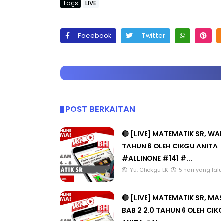
Tags
LIVE
Facebook
Twitter
POST BERKAITAN
🔴 [LIVE] MATEMATIK SR, W
TAHUN 6 OLEH CIKGU ANITA
#ALLINONE #141 #...
Yu. Chekgu LK
5 hari yang lal
🔴 [LIVE] MATEMATIK SR, M
BAB 2 2.0 TAHUN 6 OLEH CI