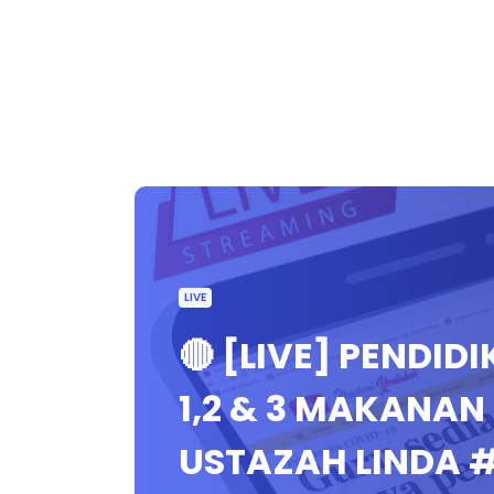
LIVE
🔴 [LIVE] PENDI
1,2 & 3 MAKANAN 
USTAZAH LINDA 