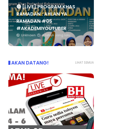
🔴 [LIVE] PROGRAM KHAS
RAMADAN : AHLAN YA
RAMADAN #05
#AKADEMIYOUTUBER
Unknown
4 tahun yang lalu
AKAN DATANG!
LIHAT SEMUA