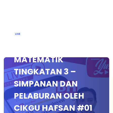
LIVE
🔴 [LIVE]
MATEMATIK
TINGKATAN 3 –
SIMPANAN DAN
PELABURAN OLEH
CIKGU HAFSAN #01