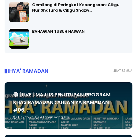
Gemilang di Peringkat Kebangsaan: Cikgu
Nur Shafura & Cikgu Shazw…
BAHAGIAN TUBUH HAIWAN
IHYA' RAMADAN
LIHAT SEMUA
🔴 [LIVE] MAJLIS PENUTUPAN PROGRAM
KHAS RAMADAN : AHLAN YA RAMADAN
#06...
Unknown
4 tahun yang lalu