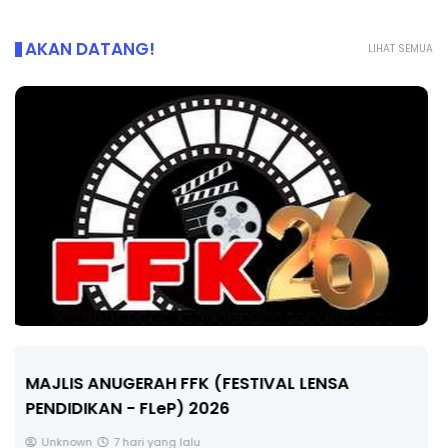
AKAN DATANG!
LIHAT SEMUA
LIVE
🔴 [LIVE] MATEMATIK SR, WANG TAHUN 6 OLEH
CIKGU ANITA #ALLINONE #141 #...