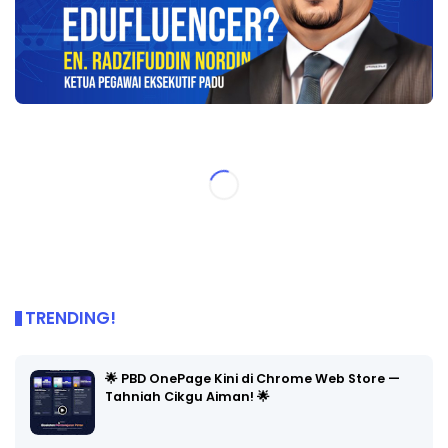
TRENDING!
🌟 PBD OnePage Kini di Chrome Web Store —
Tahniah Cikgu Aiman! 🌟