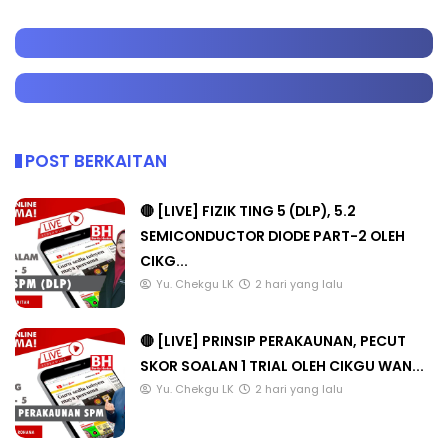
POST BERKAITAN
🔴 [LIVE] FIZIK TING 5 (DLP), 5.2
SEMICONDUCTOR DIODE PART-2 OLEH
CIKG...
Yu. Chekgu LK
2 hari yang lalu
🔴 [LIVE] PRINSIP PERAKAUNAN, PECUT
SKOR SOALAN 1 TRIAL OLEH CIKGU WAN...
Yu. Chekgu LK
2 hari yang lalu