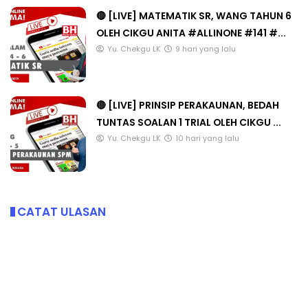
🔴 [LIVE] MATEMATIK SR, WANG TAHUN 6
OLEH CIKGU ANITA #ALLINONE #141 #...
Yu. Chekgu LK
9 hari yang lalu
🔴 [LIVE] PRINSIP PERAKAUNAN, BEDAH
TUNTAS SOALAN 1 TRIAL OLEH CIKGU ...
Yu. Chekgu LK
10 hari yang lalu
CATAT ULASAN