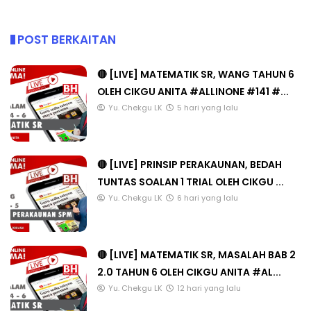
POST BERKAITAN
🔴 [LIVE] MATEMATIK SR, WANG TAHUN 6
OLEH CIKGU ANITA #ALLINONE #141 #...
Yu. Chekgu LK
5 hari yang lalu
🔴 [LIVE] PRINSIP PERAKAUNAN, BEDAH
TUNTAS SOALAN 1 TRIAL OLEH CIKGU ...
Yu. Chekgu LK
6 hari yang lalu
🔴 [LIVE] MATEMATIK SR, MASALAH BAB 2
2.0 TAHUN 6 OLEH CIKGU ANITA #AL...
Yu. Chekgu LK
12 hari yang lalu