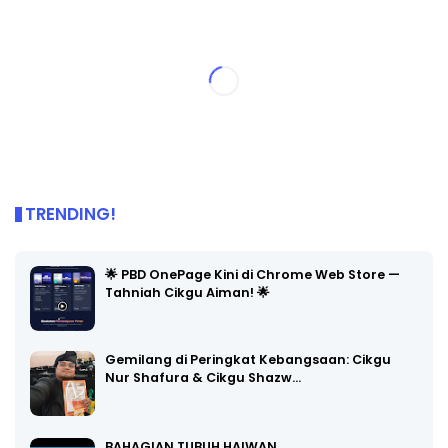
TRENDING!
🌟 PBD OnePage Kini di Chrome Web Store —
Tahniah Cikgu Aiman! 🌟
Gemilang di Peringkat Kebangsaan: Cikgu
Nur Shafura & Cikgu Shazw…
BAHAGIAN TUBUH HAIWAN