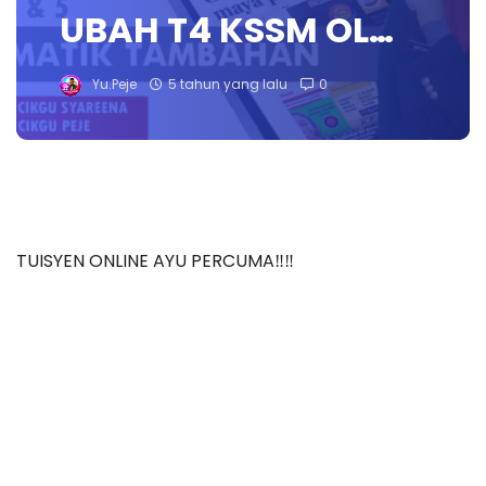
UBAH T4 KSSM OL…
Yu.Peje
5 tahun yang lalu
0
TUISYEN ONLINE AYU PERCUMA‼️‼️