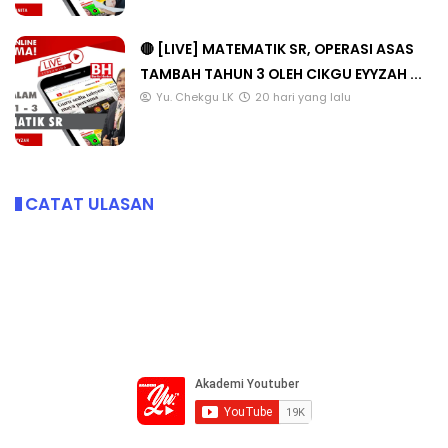
🔴 [LIVE] MATEMATIK SR, OPERASI ASAS
TAMBAH TAHUN 3 OLEH CIKGU EYYZAH ...
Yu. Chekgu LK
20 hari yang lalu
CATAT ULASAN