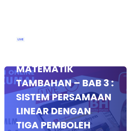
LIVE
🔴 [LIVE]
MATEMATIK
TAMBAHAN – BAB 3 :
SISTEM PERSAMAAN
LINEAR DENGAN
TIGA PEMBOLEH