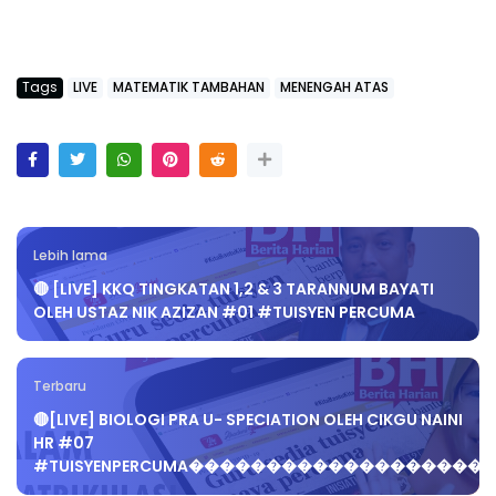
Tags
LIVE
MATEMATIK TAMBAHAN
MENENGAH ATAS
Lebih lama
🔴 [LIVE] KKQ TINGKATAN 1,2 & 3 TARANNUM BAYATI
OLEH USTAZ NIK AZIZAN #01 #TUISYEN PERCUMA
Terbaru
🔴[LIVE] BIOLOGI PRA U- SPECIATION OLEH CIKGU NAINI
HR #07
#TUISYENPERCUMA�������������������