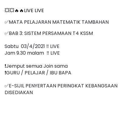
💥💥🔥🔥LIVE LIVE 
✅MATA PELAJARAN MATEMATIK TAMBAHAN
✅BAB 3: SISTEM PERSAMAAN T4 KSSM
Sabtu  03/4/2021 ‼️ LIVE
Jam 9.30 malam  ‼️ LIVE
❗️Jemput semua Join sama
❗️GURU / PELAJAR / IBU BAPA
✅E-SIJIL PENYERTAAN PERINGKAT KEBANGSAAN 
DISEDIAKAN