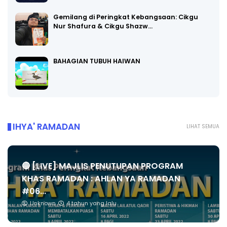
Gemilang di Peringkat Kebangsaan: Cikgu
Nur Shafura & Cikgu Shazw…
BAHAGIAN TUBUH HAIWAN
IHYA' RAMADAN
LIHAT SEMUA
🔴 [LIVE] MAJLIS PENUTUPAN PROGRAM
KHAS RAMADAN : AHLAN YA RAMADAN
#06...
Unknown
4 tahun yang lalu