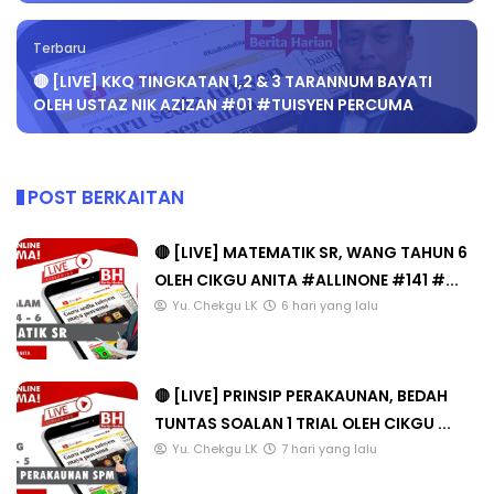
Terbaru
🔴 [LIVE] KKQ TINGKATAN 1,2 & 3 TARANNUM BAYATI
OLEH USTAZ NIK AZIZAN #01 #TUISYEN PERCUMA
POST BERKAITAN
🔴 [LIVE] MATEMATIK SR, WANG TAHUN 6
OLEH CIKGU ANITA #ALLINONE #141 #...
Yu. Chekgu LK
6 hari yang lalu
🔴 [LIVE] PRINSIP PERAKAUNAN, BEDAH
TUNTAS SOALAN 1 TRIAL OLEH CIKGU ...
Yu. Chekgu LK
7 hari yang lalu