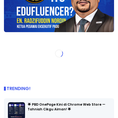
TRENDING!
🌟 PBD OnePage Kini di Chrome Web Store —
Tahniah Cikgu Aiman! 🌟