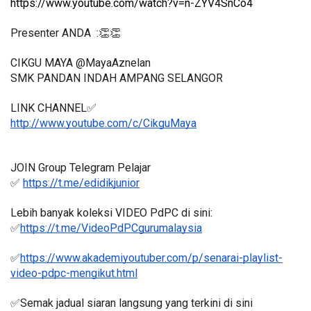
https://www.youtube.com/watch?v=n-ZYV4SnCo4
Presenter ANDA  :👏👏
CIKGU MAYA @MayaAznelan
SMK PANDAN INDAH AMPANG SELANGOR 
LINK CHANNEL✅
http://www.youtube.com/c/CikguMaya
JOIN Group Telegram Pelajar
✅ 
https://t.me/edidikjunior
Lebih banyak koleksi VIDEO PdPC di sini:
✅
https://t.me/VideoPdPCgurumalaysia
✅
https://www.akademiyoutuber.com/p/senarai-playlist-
video-pdpc-mengikut.html
✅Semak jadual siaran langsung yang terkini di sini 