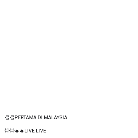
👏👏PERTAMA DI MALAYSIA
💥💥🔥🔥LIVE LIVE 