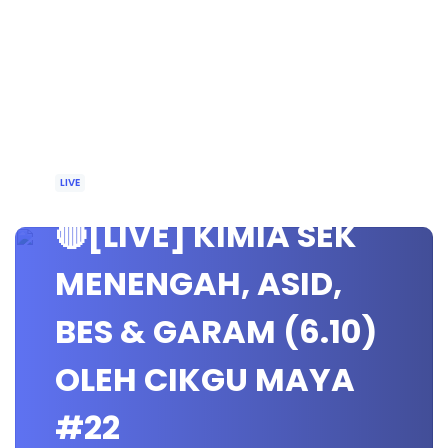
LIVE
🔴[LIVE] KIMIA SEK
MENENGAH, ASID,
BES & GARAM (6.10)
OLEH CIKGU MAYA
#22