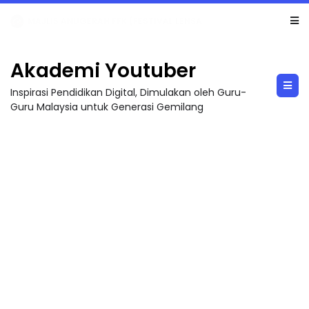
LIVE
🔴 [LIVE] MATEMATIK SR, WANG TAHUN 6 OLEH CIKGU ANITA #ALLINONE #141 #...
Akademi Youtuber
Inspirasi Pendidikan Digital, Dimulakan oleh Guru-
Guru Malaysia untuk Generasi Gemilang