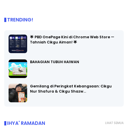
TRENDING!
🌟 PBD OnePage Kini di Chrome Web Store —
Tahniah Cikgu Aiman! 🌟
BAHAGIAN TUBUH HAIWAN
Gemilang di Peringkat Kebangsaan: Cikgu
Nur Shafura & Cikgu Shazw…
IHYA' RAMADAN
LIHAT SEMUA