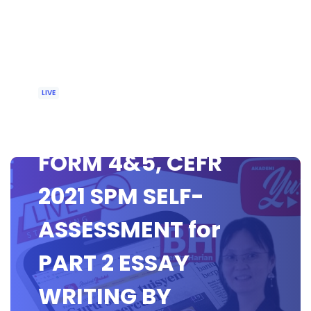
LIVE
🔴[LIVE] B.INGGERIS
FORM 4&5, CEFR
2021 SPM SELF-
ASSESSMENT for
PART 2 ESSAY
WRITING BY