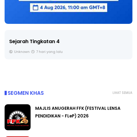
LIVE
🔴 [LIVE] PRINSIP PERAKAUNAN, BE
SOALAN 1 TRIAL OLEH CIKGU ...
Yu. Chekgu LK
8 hari yang lalu
SEGMEN KHAS
LIHAT SEMUA
MAJLIS ANUGERAH FFK (FESTIVAL LENSA
PENDIDIKAN - FLeP) 2026