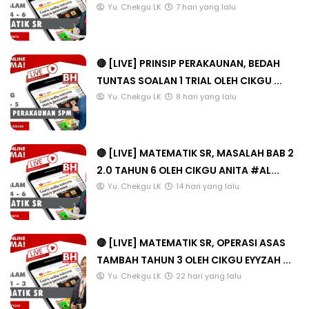
Yu. Chekgu LK
7 hari yang lalu
🔴 [LIVE] PRINSIP PERAKAUNAN, BEDAH
TUNTAS SOALAN 1 TRIAL OLEH CIKGU ...
Yu. Chekgu LK
8 hari yang lalu
🔴 [LIVE] MATEMATIK SR, MASALAH BAB 2
2.0 TAHUN 6 OLEH CIKGU ANITA #AL...
Yu. Chekgu LK
14 hari yang lalu
🔴 [LIVE] MATEMATIK SR, OPERASI ASAS
TAMBAH TAHUN 3 OLEH CIKGU EYYZAH ...
Yu. Chekgu LK
22 hari yang lalu