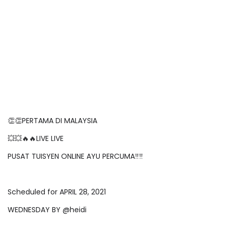
👏👏PERTAMA DI MALAYSIA
💥💥🔥🔥LIVE LIVE
PUSAT TUISYEN ONLINE AYU PERCUMA‼️‼️
Scheduled for APRIL 28, 2021
WEDNESDAY BY @heidi