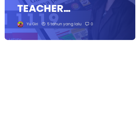
TEACHER…
Yu.Giri
5 tahun yang lalu
0