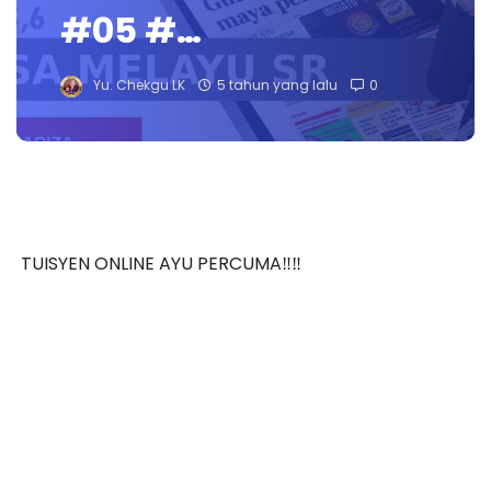
#05 #…
Yu. Chekgu LK
5 tahun yang lalu
0
TUISYEN ONLINE AYU PERCUMA‼️‼️