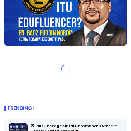
TRENDING!
🌟 PBD OnePage Kini di Chrome Web Store —