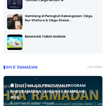
Tahniah Cikgu Aiman! 🌟
Gemilang di Peringkat Kebangsaan: Cikgu
Nur Shafura & Cikgu Shazw…
BAHAGIAN TUBUH HAIWAN
IHYA' RAMADAN
LIHAT SEMUA
🔴 [LIVE] MAJLIS PENUTUPAN PROGRAM
KHAS RAMADAN : AHLAN YA RAMADAN
#06...
Unknown
4 tahun yang lalu