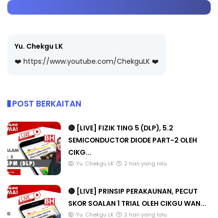
Yu. Chekgu LK
❤️ https://www.youtube.com/ChekguLK ❤️
POST BERKAITAN
🔴 [LIVE] FIZIK TING 5 (DLP), 5.2
SEMICONDUCTOR DIODE PART-2 OLEH
CIKG...
Yu. Chekgu LK
2 hari yang lalu
🔴 [LIVE] PRINSIP PERAKAUNAN, PECUT
SKOR SOALAN 1 TRIAL OLEH CIKGU WAN...
Yu. Chekgu LK
2 hari yang lalu