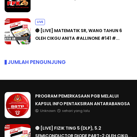
LIVE
🔴 [LIVE] MATEMATIK SR, WANG TAHUN 6
OLEH CIKGU ANITA #ALLINONE #141 #...
JUMLAH PENGUNJUNG
PROGRAM PEMERKASAAN PGB MELALUI
KAPSUL INFO PENTAKSIRAN ANTARABANGSA
Unknown
sehari yang lalu
🔴 [LIVE] FIZIK TING 5 (DLP), 5.2
SEMICONDUCTOR DIODE PART-2 OLEH CIKG...