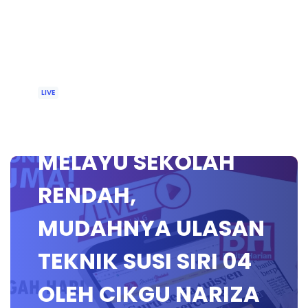
LIVE
🔴 [LIVE] BAHASA
MELAYU SEKOLAH
RENDAH,
MUDAHNYA ULASAN
TEKNIK SUSI SIRI 04
OLEH CIKGU NARIZA