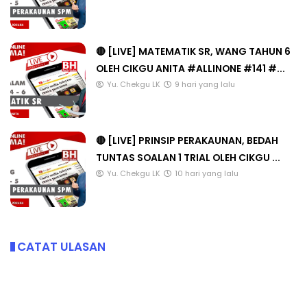
🔴 [LIVE] MATEMATIK SR, WANG TAHUN 6
OLEH CIKGU ANITA #ALLINONE #141 #...
Yu. Chekgu LK
9 hari yang lalu
🔴 [LIVE] PRINSIP PERAKAUNAN, BEDAH
TUNTAS SOALAN 1 TRIAL OLEH CIKGU ...
Yu. Chekgu LK
10 hari yang lalu
CATAT ULASAN