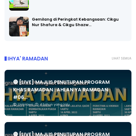
Gemilang di Peringkat Kebangsaan: Cikgu
Nur Shafura & Cikgu Shazw…
IHYA' RAMADAN
LIHAT SEMUA
🔴 [LIVE] MAJLIS PENUTUPAN PROGRAM
KHAS RAMADAN : AHLAN YA RAMADAN
#06...
Unknown
4 tahun yang lalu
🔴 [LIVE] MAJLIS PENUTUPAN PROGRAM