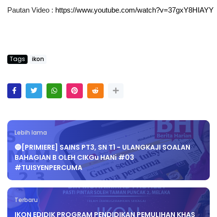
Pautan Video : 
https://www.youtube.com/watch?v=37gxY8HIAYY
Tags
ikon
Lebih lama
🔵[PRIMIERE] SAINS PT3, SN T1 - ULANGKAJI SOALAN
BAHAGIAN B OLEH CIKGu HANi #03
#TUISYENPERCUMA
Terbaru
IKON EDIDIK PROGRAM PENDIDIKAN PEMULIHAN KHAS