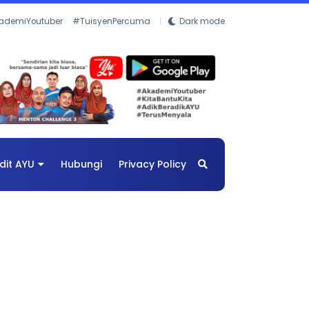
ademiYoutuber
#TuisyenPercuma
Dark mode
dit AYU
Hubungi
Privacy Policy