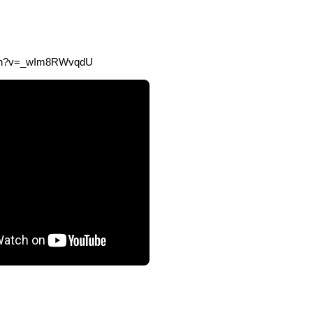
tch?v=_wIm8RWvqdU