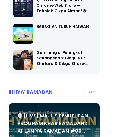
🌟 PBD OnePage Kini di
Chrome Web Store —
Tahniah Cikgu Aiman! 🌟
BAHAGIAN TUBUH HAIWAN
Gemilang di Peringkat
Kebangsaan: Cikgu Nur
Shafura & Cikgu Shazw…
IHYA' RAMADAN
LIHAT SEMUA
🔴 [LIVE] MAJLIS PENUTUPAN
PROGRAM KHAS RAMADAN :
AHLAN YA RAMADAN #06...