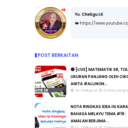
Yu. Chekgu LK
❤️ https://www.youtube.
LIVE
BICARA PROFESI
TIMBALAN KETU
🔴 [LIVE] PRINSIP PERAKAUNAN,
PENDIDIKAN MA
BEDAH TUNTAS SOALAN 1 TRIAL
OLEH CIKGU ...
Unknown
10 hari 
POST BERKAITAN
Yu. Chekgu LK
8 hari yang lalu
🔴 [LIVE] MATEMATIK SR, TO
UKURAN PANJANG OLEH CIK
ANITA #ALLINON...
Yu. Chekgu LK
2 tahun yang l
NOTA RINGKAS IDEA ISI KA
BAHASA MELAYU TEMA #19 :
AMALAN BERJIMA...