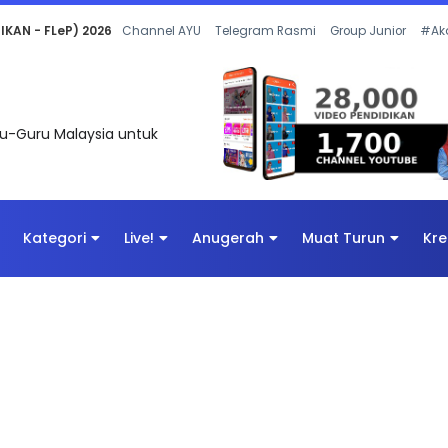
 OLEH CIKGU ANITA #ALLINONE #141 #...
Channel AYU
Telegram Rasmi
Group Junior
#Ak
uru-Guru Malaysia untuk
Kategori
Live!
Anugerah
Muat Turun
Kre