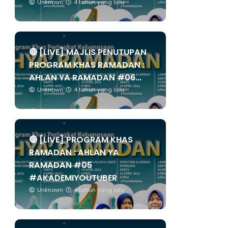
Unknown
4 tahun yang lalu
🔴 [LIVE] MAJLIS PENUTUPAN
PROGRAM KHAS RAMADAN :
AHLAN YA RAMADAN #06...
Unknown
4 tahun yang lalu
🔴 [LIVE] PROGRAM KHAS
RAMADAN : AHLAN YA
RAMADAN #05
#AKADEMIYOUTUBER
Unknown
4 tahun yang lalu