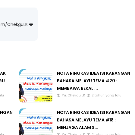
com/ChekguLK ❤️
ONAL 8 :
MAJLIS ANUGERAH FFK
A PENGARAH
(FESTIVAL LENSA PENDIDIKAN -
LAYSIA
FLeP) 2026
yang lalu
Unknown
5 hari yang lalu
LAK
NOTA RINGKAS IDEA ISI KARANGAN
GU
BAHASA MELAYU TEMA #20 :
MEMBAWA BEKAL ...
alu
Yu. Chekgu LK
2 tahun yang lalu
RANGAN
NOTA RINGKAS IDEA ISI KARANGAN
BAHASA MELAYU TEMA #18 :
MENJAGA ALAM S...