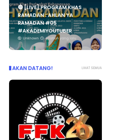
🔴 [LIVE] PROGRAM KHAS
RAMADAN : AHLAN YA
RAMADAN #05
#AKADEMIYOUTUBER
Unknown
4 tahun yang lalu
AKAN DATANG!
LIHAT SEMUA