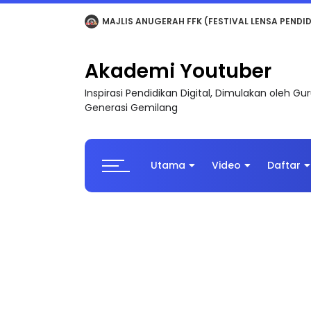
LIVE
🔴 [LIVE] MATEMATIK SR, WANG TAHUN 6
Akademi Youtuber
Inspirasi Pendidikan Digital, Dimulakan oleh G
Generasi Gemilang
Utama
Video
Daftar