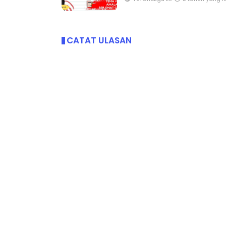
Yu. Chekgu LK
2 tahun yang l
CATAT ULASAN