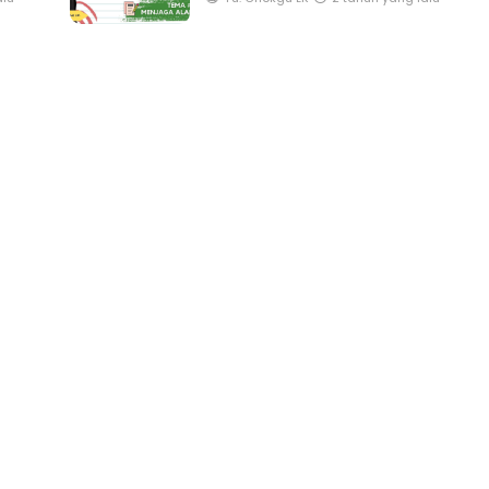
alu
Yu. Chekgu LK
2 tahun yang lalu