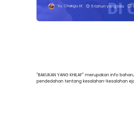
Yu. Chekgu LK
5 tahun yang lalu
"BAKUKAN YANG KHILAF" merupakan info baharu sl
pendedahan tentang kesalahan-kesalahan ejaa