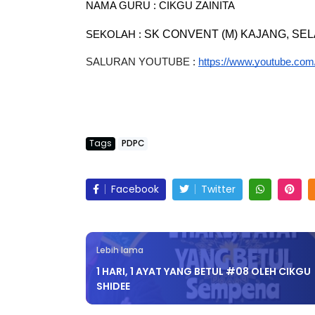
NAMA GURU : CIKGU ZAINITA
SK CONVENT (M) KAJANG, SE
SEKOLAH : 
SALURAN YOUTUBE :
https://www.youtube.com
Tags
PDPC
Facebook
Twitter
Lebih lama
1 HARI, 1 AYAT YANG BETUL #08 OLEH CIKGU
SHIDEE