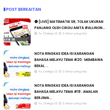
POST BERKAITAN
🔴 [LIVE] MATEMATIK SR, TOLAK UKURAN
PANJANG OLEH CIKGU ANITA #ALLINON...
Yu. Chekgu LK
2 tahun yang lalu
NOTA RINGKAS IDEA ISI KARANGAN
BAHASA MELAYU TEMA #20 : MEMBAWA
BEKAL ...
Yu. Chekgu LK
2 tahun yang lalu
NOTA RINGKAS IDEA ISI KARANGAN
BAHASA MELAYU TEMA #19 : AMALAN
BERJIMA...
Yu. Chekgu LK
2 tahun yang lalu