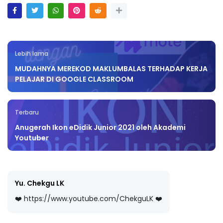
Lebih lama
MUDAHNYA MEREKOD MAKLUMBALAS TERHADAP KERJA
PELAJAR DI GOOGLE CLASSROOM
Terbaru
Anugerah Ikon eDidik Junior 2021 oleh Akademi
Youtuber
Yu. Chekgu LK
❤️ https://www.youtube.com/ChekguLK ❤️