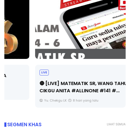
LIVE
🔴 [LIVE] MATEMATIK SR, WANG TAHUN 6 OLEH
CIKGU ANITA #ALLINONE #141 #...
Yu. Chekgu LK
8 hari yang lalu
SEGMEN KHAS
LIHAT SEMUA