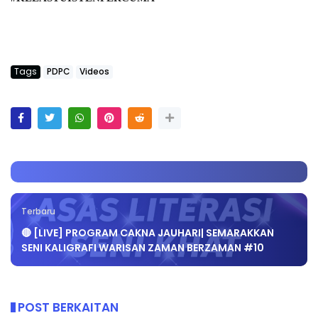
Tags
PDPC
Videos
Terbaru
🔴 [LIVE] PROGRAM CAKNA JAUHARI| SEMARAKKAN
SENI KALIGRAFI WARISAN ZAMAN BERZAMAN #10
POST BERKAITAN