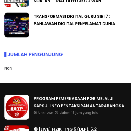
SOALAN 1 TRIAL OLEH CIKGU WAN...
TRANSFORMASI DIGITAL GURU SIRI 7 :
PAHLAWAN DIGITAL PENYELAMAT DUNIA
JUMLAH PENGUNJUNG
NaN
PROGRAM PEMERKASAAN PGB MELALUI
KAPSUL INFO PENTAKSIRAN ANTARABANGSA
Unknown
dalam 16 jam yang lalu
🔴 [LIVE] FIZIK TING 5 (DLP), 5.2