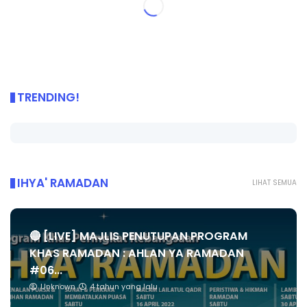
TRENDING!
IHYA' RAMADAN
LIHAT SEMUA
🔴 [LIVE] MAJLIS PENUTUPAN PROGRAM
KHAS RAMADAN : AHLAN YA RAMADAN
#06...
Unknown
4 tahun yang lalu