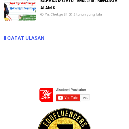
BAHASA MELAYU TEMA #18 : MENJAGA
ALAM S...
Yu. Chekgu LK
2 tahun yang lalu
CATAT ULASAN