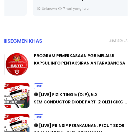
Unknown
7 hari yang lalu
SEGMEN KHAS
LIHAT SEMUA
PROGRAM PEMERKASAAN PGB MELALUI
KAPSUL INFO PENTAKSIRAN ANTARABANGSA
LIVE
🔴 [LIVE] FIZIK TING 5 (DLP), 5.2
SEMICONDUCTOR DIODE PART-2 OLEH CIKG...
LIVE
🔴 [LIVE] PRINSIP PERAKAUNAN, PECUT SKOR