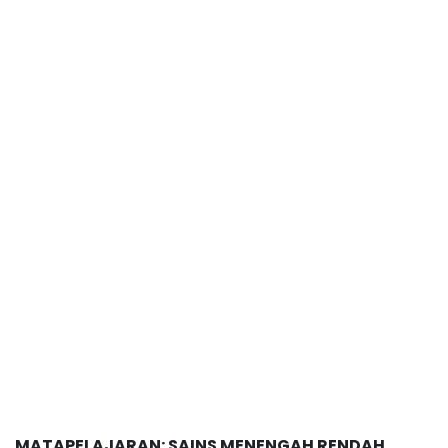
MATAPELAJARAN: SAINS MENENGAH RENDAH