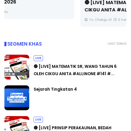
🔴 [LIVE] MATEMATIK SR, WANG TAHUN 6 OLEH
CIKGU ANITA #ALLINONE #141 #...
Yu. Chekgu LK
6 hari yang lalu
SEGMEN KHAS
LIHAT SEMUA
LIVE
🔴 [LIVE] MATEMATIK SR, WANG TAHUN 6
OLEH CIKGU ANITA #ALLINONE #141 #...
Sejarah Tingkatan 4
LIVE
🔴 [LIVE] PRINSIP PERAKAUNAN, BEDAH