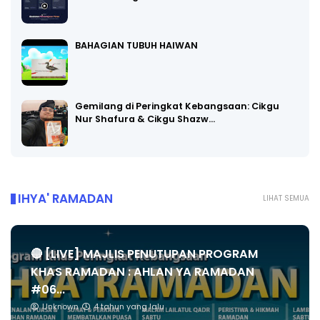
BAHAGIAN TUBUH HAIWAN
Gemilang di Peringkat Kebangsaan: Cikgu
Nur Shafura & Cikgu Shazw…
IHYA' RAMADAN
LIHAT SEMUA
🔴 [LIVE] MAJLIS PENUTUPAN PROGRAM
KHAS RAMADAN : AHLAN YA RAMADAN
#06...
Unknown
4 tahun yang lalu