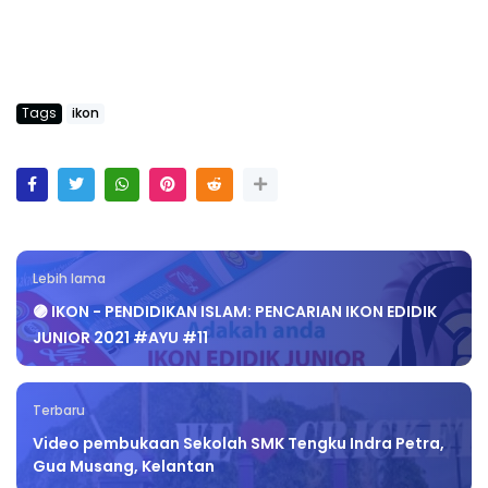
Tags
ikon
Lebih lama
🟣 IKON - PENDIDIKAN ISLAM: PENCARIAN IKON EDIDIK
JUNIOR 2021 #AYU #11
Terbaru
Video pembukaan Sekolah SMK Tengku Indra Petra,
Gua Musang, Kelantan