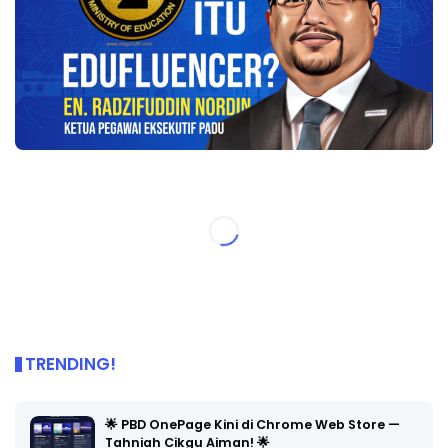
TRENDING!
🌟 PBD OnePage Kini di Chrome Web Store —
Tahniah Cikgu Aiman! 🌟