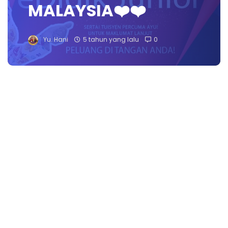
MALAYSIA❤️❤️
Yu. Hani
5 tahun yang lalu
0