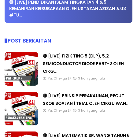
🔴 [LIVE] PENDIDIKAN ISLAM TINGKATAN 4 & 5
KEMAHIRAN KEIBUBAPAAN OLEH USTAZAH AZIZAH #03
#TU…
POST BERKAITAN
🔴 [LIVE] FIZIK TING 5 (DLP), 5.2
SEMICONDUCTOR DIODE PART-2 OLEH
CIKG...
Yu. Chekgu LK
3 hari yang lalu
🔴 [LIVE] PRINSIP PERAKAUNAN, PECUT
SKOR SOALAN 1 TRIAL OLEH CIKGU WAN...
Yu. Chekgu LK
3 hari yang lalu
🔴 [LIVE] MATEMATIK SR, WANG TAHUN 6