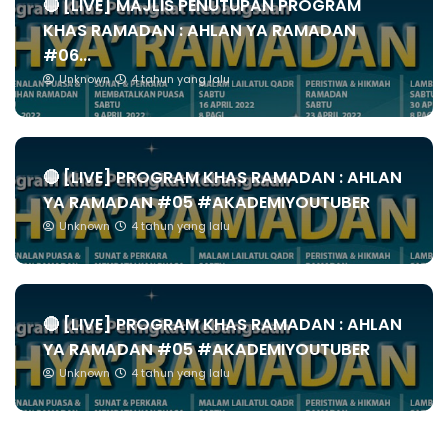
🔴 [LIVE] MAJLIS PENUTUPAN PROGRAM
KHAS RAMADAN : AHLAN YA RAMADAN
#06...
Unknown
4 tahun yang lalu
🔴 [LIVE] PROGRAM KHAS RAMADAN : AHLAN
YA RAMADAN #05 #AKADEMIYOUTUBER
Unknown
4 tahun yang lalu
🔴 [LIVE] PROGRAM KHAS RAMADAN : AHLAN
YA RAMADAN #05 #AKADEMIYOUTUBER
Unknown
4 tahun yang lalu