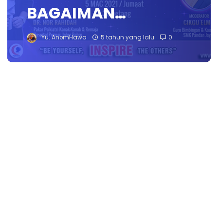
BAGAIMAN…
Yu. AnomHawa
5 tahun yang lalu
0