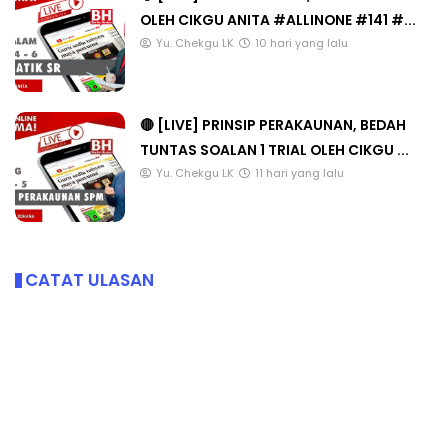
OLEH CIKGU ANITA #ALLINONE #141 #...
Yu. Chekgu LK
10 hari yang lalu
🔴 [LIVE] PRINSIP PERAKAUNAN, BEDAH
TUNTAS SOALAN 1 TRIAL OLEH CIKGU ...
Yu. Chekgu LK
11 hari yang lalu
CATAT ULASAN