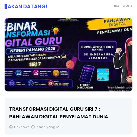
AKAN DATANG!
LIHAT SEMUA
MAJLIS ANUGERAH FFK (FESTIVAL LENSA
PENDIDIKAN - FLeP) 2026
Unknown
8 hari yang lalu