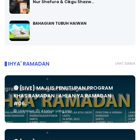
Nur Shafura & Cikgu Shazw…
BAHAGIAN TUBUH HAIWAN
IHYA' RAMADAN
LIHAT SEMUA
🔴 [LIVE] MAJLIS PENUTUPAN PROGRAM
KHAS RAMADAN : AHLAN YA RAMADAN
#06...
Unknown
4 tahun yang lalu