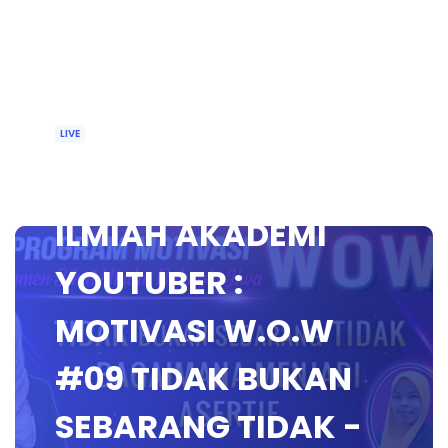
LIVE
🔴 [LIVE] WACANA
ILMIAH AKADEMI
YOUTUBER :
MOTIVASI W.O.W
#09 TIDAK BUKAN
SEBARANG TIDAK -