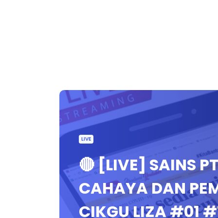
LIVE
🔴 [LIVE] SAINS 
CAHAYA DAN PE
CIKGU LIZA #01