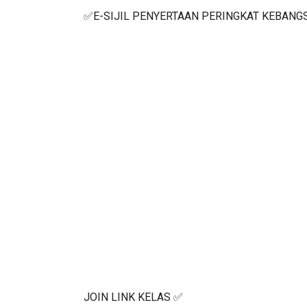
✅E-SIJIL PENYERTAAN PERINGKAT KEBANG
JOIN LINK KELAS ✅
https://www.youtube.com/watch?v=MIAX83nL