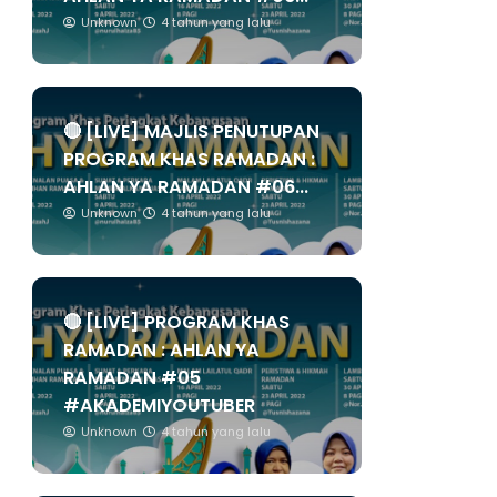
Unknown
4 tahun yang lalu
🔴 [LIVE] MAJLIS PENUTUPAN
PROGRAM KHAS RAMADAN :
AHLAN YA RAMADAN #06...
Unknown
4 tahun yang lalu
🔴 [LIVE] PROGRAM KHAS
RAMADAN : AHLAN YA
RAMADAN #05
#AKADEMIYOUTUBER
Unknown
4 tahun yang lalu