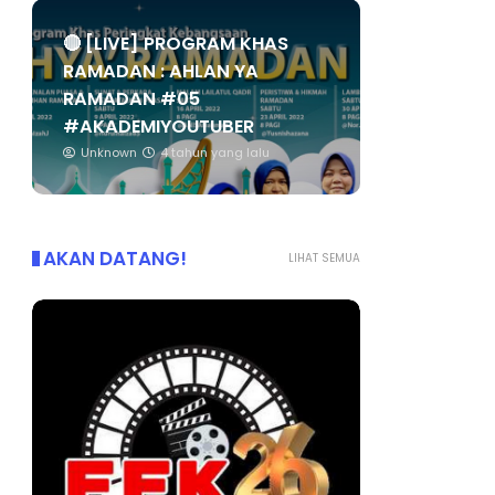
🔴 [LIVE] PROGRAM KHAS
RAMADAN : AHLAN YA
RAMADAN #05
#AKADEMIYOUTUBER
Unknown
4 tahun yang lalu
AKAN DATANG!
LIHAT SEMUA