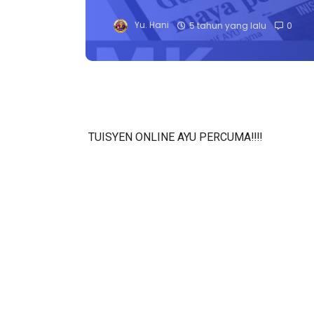
Yu. Hani
5 tahun yang lalu
0
TUISYEN ONLINE AYU PERCUMA‼️‼️