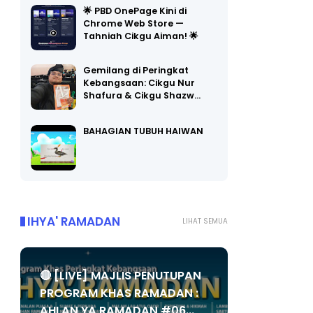
Chrome Web Store —
Tahniah Cikgu Aiman! 🌟
Gemilang di Peringkat
Kebangsaan: Cikgu Nur
Shafura & Cikgu Shazw…
BAHAGIAN TUBUH HAIWAN
IHYA' RAMADAN
LIHAT SEMUA
🔴 [LIVE] MAJLIS PENUTUPAN
PROGRAM KHAS RAMADAN :
AHLAN YA RAMADAN #06...