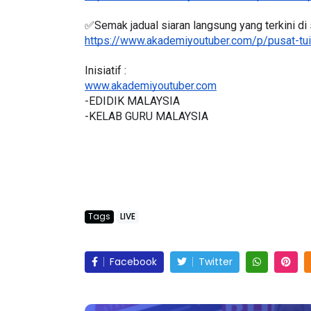
✅Semak jadual siaran langsung yang terkini di 
https://www.akademiyoutuber.com/p/pusat-tui
Inisiatif :
LIVE
BICARA PROFESIO
www.akademiyoutuber.com
TIMBALAN KETU
 [LIVE] PRINSIP PERAKAUNAN,
-EDIDIK MALAYSIA
-KELAB GURU MALAYSIA
PENDIDIKAN MAL
BEDAH TUNTAS SOALAN 1 TRIAL
LEH CIKGU ...
Unknown
10 hari y
Yu. Chekgu LK
8 hari yang lalu
Tags
LIVE
Facebook
Twitter