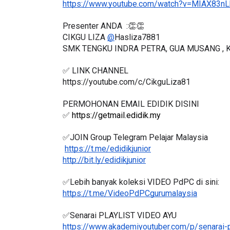
Presenter ANDA  :👏👏
CIKGU LIZA 
@
Hasliza7881
SMK TENGKU INDRA PETRA, GUA MUSANG , 
✅ LINK CHANNEL 
https://youtube.com/c/CikguLiza81
PERMOHONAN EMAIL EDIDIK DISINI
✅ 
https://getmail.edidik.my
✅JOIN Group Telegram Pelajar Malaysia
https://t.me/edidikjunior
http://bit.ly/edidikjunior
✅Lebih banyak koleksi VIDEO PdPC di sini:
https://t.me/VideoPdPCgurumalaysia
✅Senarai PLAYLIST VIDEO AYU
https://www.akademiyoutuber.com/p/senarai-p