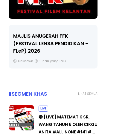
LIVE
Sejarah T
🔴 [LIVE] MATEMATIK SR, WANG
Unknown
TAHUN 6 OLEH CIKGU ANITA
#ALLINONE #141 #...
Yu. Chekgu LK
7 hari yang lalu
SEGMEN KHAS
LIHAT SEMUA
LIVE
🔴 [LIVE] MATEMATIK SR,
WANG TAHUN 6 OLEH CIKGU
ANITA #ALLINONE #141 #...