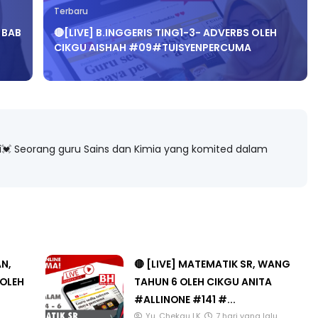
Terbaru
 BAB
🔴[LIVE] B.INGGERIS TING1-3- ADVERBS OLEH
CIKGU AISHAH #09#TUISYENPERCUMA
 Seorang guru Sains dan Kimia yang komited dalam
AN,
🔴 [LIVE] MATEMATIK SR, WANG
 OLEH
TAHUN 6 OLEH CIKGU ANITA
#ALLINONE #141 #...
Yu. Chekgu LK
7 hari yang lalu