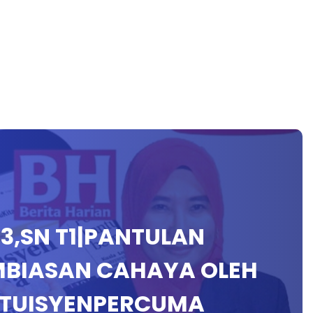
PT3,SN T1|PANTULAN
MBIASAN CAHAYA OLEH
 #TUISYENPERCUMA