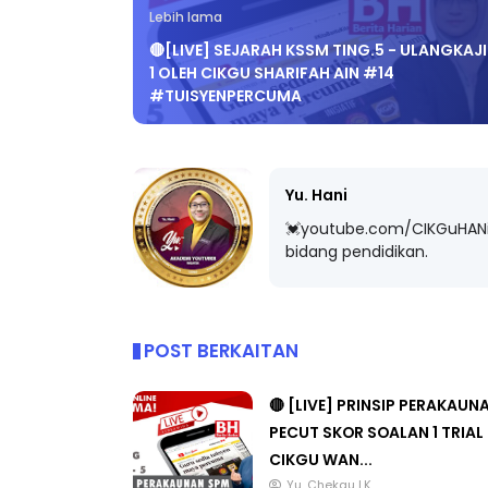
Lebih lama
🔴[LIVE] SEJARAH KSSM TING.5 - ULANGKAJI
1 OLEH CIKGU SHARIFAH AIN #14
#TUISYENPERCUMA
Yu. Hani
💓youtube.com/CIKGuHANi
bidang pendidikan.
POST BERKAITAN
🔴 [LIVE] PRINSIP PERAKAUN
PECUT SKOR SOALAN 1 TRIAL
CIKGU WAN...
Yu. Chekgu LK