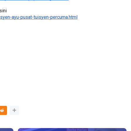
sini
syen-ayu-pusat-tuisyen-percuma.html
NAL 8 :
MAJLIS ANUGERAH FFK
A PENGARAH
(FESTIVAL LENSA PENDIDIKAN -
AYSIA
FLeP) 2026
ang lalu
Unknown
5 hari yang lalu