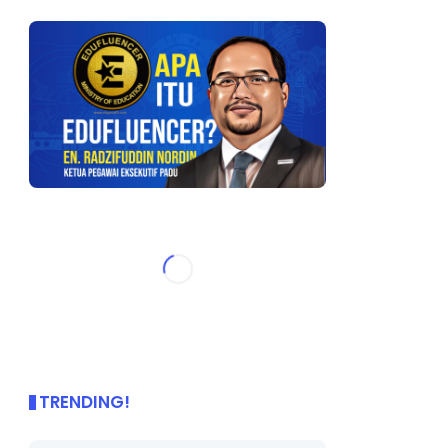
TRENDING!
🌟 PBD OnePage Kini di