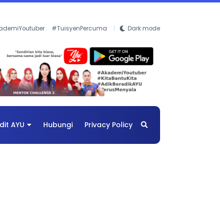
ademiYoutuber
#TuisyenPercuma
Dark mode
dit AYU
Hubungi
Privacy Policy