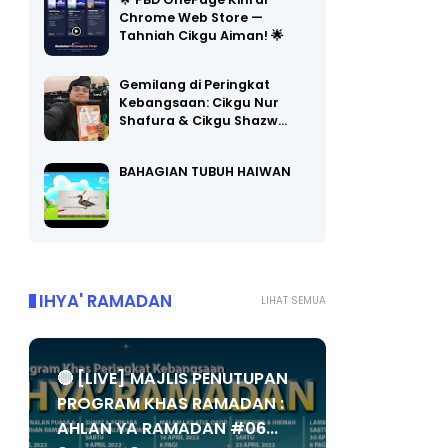
🌟 PBD OnePage Kini di
Chrome Web Store —
Tahniah Cikgu Aiman! 🌟
Gemilang di Peringkat
Kebangsaan: Cikgu Nur
Shafura & Cikgu Shazw…
BAHAGIAN TUBUH HAIWAN
IHYA' RAMADAN
LIHAT SEMUA
🔴 [LIVE] MAJLIS PENUTUPAN
PROGRAM KHAS RAMADAN :
AHLAN YA RAMADAN #06...