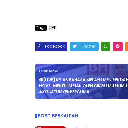
-KELAB GURU MALAYSIA
LIVE
Tags
LIVE
Sejarah Tingkatan 4
🔴 [LIVE] 
Unknown
6 hari yang lalu
BEDAH TUN
Facebook
Twitter
OLEH CIKGU 
Yu. Chekgu L
Lebih lama
🔴[LIVE] KELAS BAHASA MELAYU MEN RENDA
NOVEL MENITI IMPIAN OLEH CIKGU MURNIMJ
#07 #TUISYENPERCUMA
POST BERKAITAN