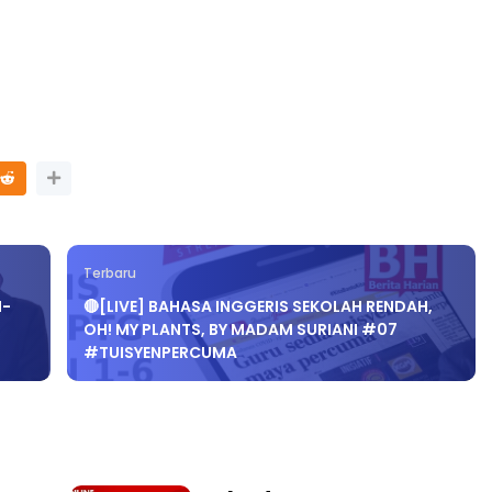
TRANSFORMASI DIGITAL G
SIRI 7 : PAHLAWAN DIGITAL
PRINSIP PERAKAUNAN,
PENYELAMAT DUNIA
TAS SOALAN 1 TRIAL
...
Unknown
3 hari yang lalu
K
7 hari yang lalu
Terbaru
H-
🔴[LIVE] BAHASA INGGERIS SEKOLAH RENDAH,
OH! MY PLANTS, BY MADAM SURIANI #07
#TUISYENPERCUMA