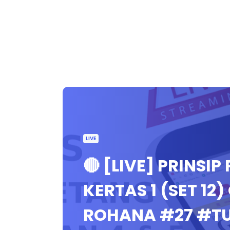
LIVE
🔴 [LIVE] PRINSI
KERTAS 1 (SET 12
ROHANA #27 #T