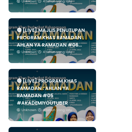
Unknown
4 tahun yang lalu
🔴 [LIVE] MAJLIS PENUTUPAN
PROGRAM KHAS RAMADAN :
AHLAN YA RAMADAN #06...
Unknown
4 tahun yang lalu
🔴 [LIVE] PROGRAM KHAS
RAMADAN : AHLAN YA
RAMADAN #05
#AKADEMIYOUTUBER
Unknown
4 tahun yang lalu