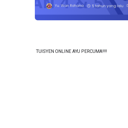
Yu. Wan Rohana
5 tahun yang lalu
TUISYEN ONLINE AYU PERCUMA‼️‼️