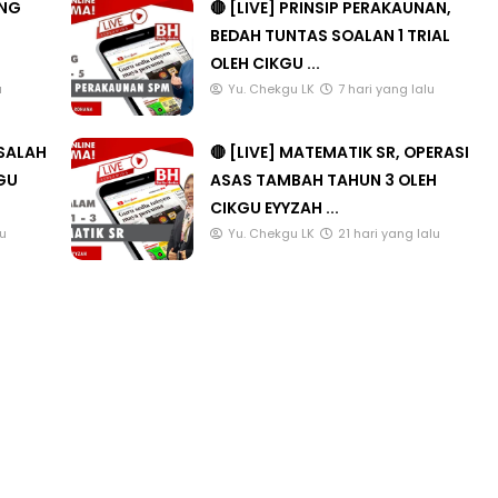
ANG
🔴 [LIVE] PRINSIP PERAKAUNAN,
BEDAH TUNTAS SOALAN 1 TRIAL
OLEH CIKGU ...
u
Yu. Chekgu LK
7 hari yang lalu
ASALAH
🔴 [LIVE] MATEMATIK SR, OPERASI
KGU
ASAS TAMBAH TAHUN 3 OLEH
CIKGU EYYZAH ...
lu
Yu. Chekgu LK
21 hari yang lalu