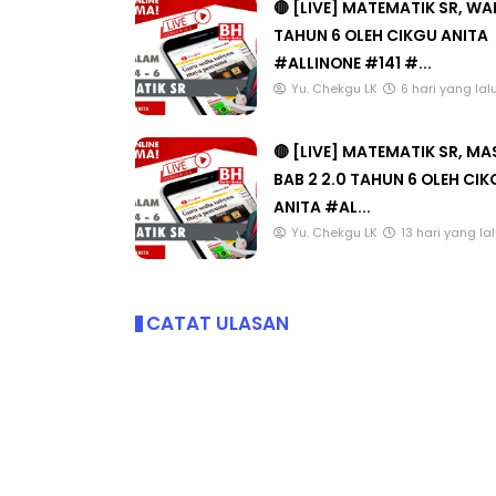
🔴 [LIVE] MATEMATIK SR, W
TAHUN 6 OLEH CIKGU ANITA
#ALLINONE #141 #...
Yu. Chekgu LK
6 hari yang lal
🔴 [LIVE] MATEMATIK SR, M
BAB 2 2.0 TAHUN 6 OLEH CI
ANITA #AL...
Yu. Chekgu LK
13 hari yang la
CATAT ULASAN