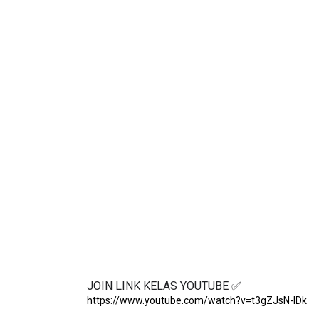
✅E-SIJIL PENYERTAAN PERINGKAT KEBANG
JOIN LINK KELAS YOUTUBE ✅
https://www.youtube.com/watch?v=t3gZJsN-IDk