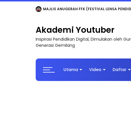
LIVE
🔴 [LIVE] MATEMATIK SR, WANG TAHUN 6
Akademi Youtuber
Inspirasi Pendidikan Digital, Dimulakan oleh G
Generasi Gemilang
Utama
Video
Daftar