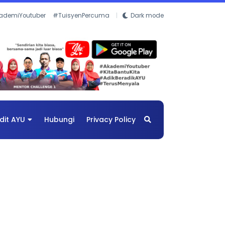
ademiYoutuber
#TuisyenPercuma
Dark mode
dit AYU
Hubungi
Privacy Policy