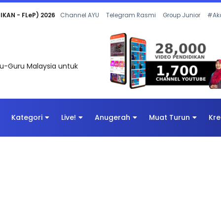
 OLEH CIKGU ANITA #ALLINONE #141 #...
Channel AYU
Telegram Rasmi
Group Junior
#Ak
uru-Guru Malaysia untuk
Kategori
Live!
Anugerah
Muat Turun
Kre