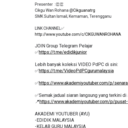
Presenter  :👏👏

Cikgu Wan Rohana @
Cikguanatrg
SMK Sultan Ismail, Kemaman, Terengganu

http://www.youtube.com/c/CIKGUWANROHANA
JOIN Group Telegram Pelajar
✅
https://t.me/edidikjunior
Lebih banyak koleksi VIDEO PdPC di sini:
✅
https://t.me/VideoPdPCgurumalaysia
✅
https://www.akademiyoutuber.com/p/senarai
✅Semak jadual siaran langsung yang terkini di s
📍
https://www.akademiyoutuber.com/p/pusat-
AKADEMI YOUTUBER (AYU)
-EDIDIK MALAYSIA