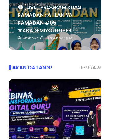
🔴 [LIVE] PROGRAM KHAS
RAMADAN : AHLAN YA
RAMADAN #05
#AKADEMIYOUTUBER
Unknown
4 tahun yang lalu
AKAN DATANG!
LIHAT SEMUA