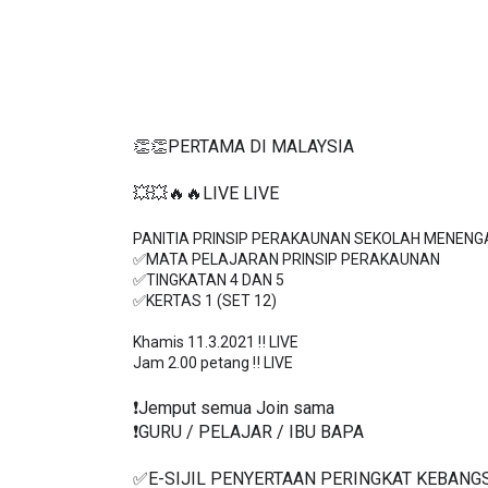
👏👏PERTAMA DI MALAYSIA
💥💥🔥🔥LIVE LIVE 
PANITIA PRINSIP PERAKAUNAN SEKOLAH MENENGA
✅MATA PELAJARAN PRINSIP PERAKAUNAN

✅TINGKATAN 4 DAN 5
✅KERTAS 1 (SET 12)
Khamis 11.3.2021 ‼️ LIVE

❗️Jemput semua Join sama
❗️GURU / PELAJAR / IBU BAPA