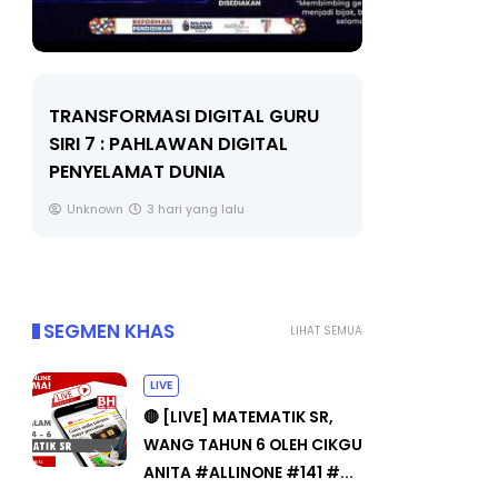
LIVE
URU
MAJLIS ANUGERAH FFK
(FESTIVAL LENSA PENDIDIKAN -
🔴 [
FLeP) 2026
TAH
#ALL
Unknown
4 hari yang lalu
Yu.
SEGMEN KHAS
LIHAT SEMUA
LIVE
🔴 [LIVE] MATEMATIK SR,
WANG TAHUN 6 OLEH CIKGU
ANITA #ALLINONE #141 #...