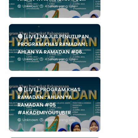
Unknown
4 tahun yang lalu
🔴 [LIVE] MAJLIS PENUTUPAN
PROGRAM KHAS RAMADAN :
AHLAN YA RAMADAN #06...
Unknown
4 tahun yang lalu
🔴 [LIVE] PROGRAM KHAS
RAMADAN : AHLAN YA
RAMADAN #05
#AKADEMIYOUTUBER
Unknown
4 tahun yang lalu