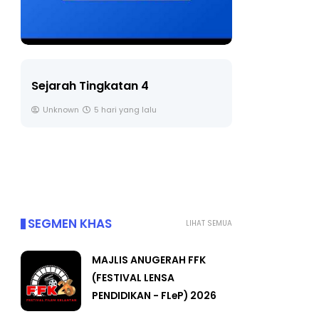
LIVE
gkatan 4
🔴 [LIVE] PRINSIP PERAKAUN
hari yang lalu
BEDAH TUNTAS SOALAN 1 TR
OLEH CIKGU ...
Yu. Chekgu LK
6 hari yang lalu
SEGMEN KHAS
LIHAT SEMUA
MAJLIS ANUGERAH FFK
(FESTIVAL LENSA
PENDIDIKAN - FLeP) 2026