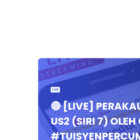
LIVE
🔴 [LIVE] PERAK
US2 (SIRI 7) OLEH
#TUISYENPERCU