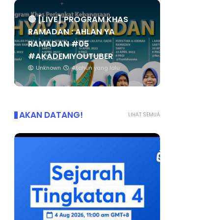
🔴 [LIVE] PROGRAM KHAS
RAMADAN : AHLAN YA
RAMADAN #05
#AKADEMIYOUTUBER
Unknown
4 tahun yang lalu
AKAN DATANG!
LIHAT SEMUA