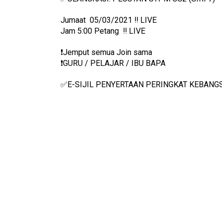
Jumaat  05/03/2021 ‼️ LIVE
Jam 5:00 Petang  ‼️ LIVE
❗️Jemput semua Join sama
❗️GURU / PELAJAR / IBU BAPA
✅E-SIJIL PENYERTAAN PERINGKAT KEBANG