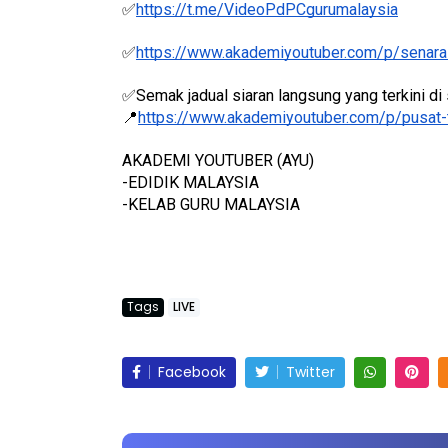
✅
https://t.me/VideoPdPCgurumalaysia
✅
https://www.akademiyoutuber.com/p/senarai
✅Semak jadual siaran langsung yang terkini di s
📍
https://www.akademiyoutuber.com/p/pusat-
L 8 :
BICARA KORPORAT 3 : PROGRAM
PENGARAH
MAKANAN SELAMAT DAN
AKADEMI YOUTUBER (AYU)
SIA
BERKUALITI (AMALAN PER...
-EDIDIK MALAYSIA
-KELAB GURU MALAYSIA
lalu
Unknown
8 hari yang lalu
Tags
LIVE
Facebook
Twitter