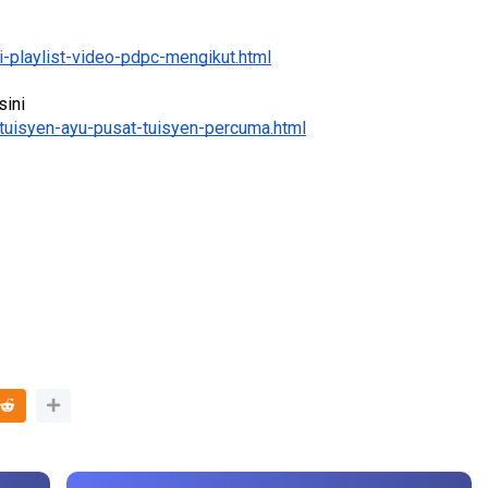
-playlist-video-pdpc-mengikut.html
ini 
LIVE
tuisyen-ayu-pusat-tuisyen-percuma.html
Sejarah Tin
🔴 [LIVE] MATEMATIK SR, WANG
Unknown
5 
TAHUN 6 OLEH CIKGU ANITA
#ALLINONE #141 #...
Yu. Chekgu LK
5 hari yang lalu