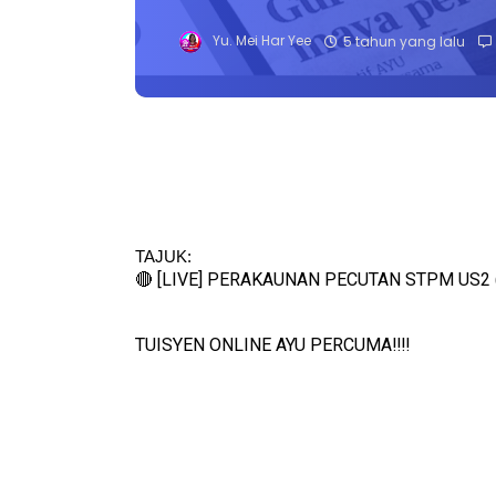
Yu. Mei Har Yee
5 tahun yang lalu
TAJUK: 
🔴 [LIVE] PERAKAUNAN PECUTAN STPM US2 
TUISYEN ONLINE AYU PERCUMA‼️‼️