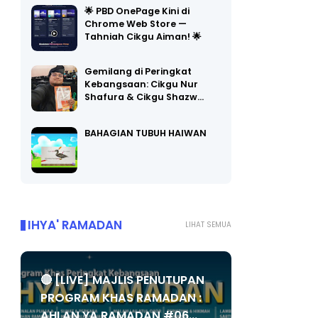
🌟 PBD OnePage Kini di
Chrome Web Store —
Tahniah Cikgu Aiman! 🌟
Gemilang di Peringkat
Kebangsaan: Cikgu Nur
Shafura & Cikgu Shazw…
BAHAGIAN TUBUH HAIWAN
IHYA' RAMADAN
LIHAT SEMUA
🔴 [LIVE] MAJLIS PENUTUPAN
PROGRAM KHAS RAMADAN :
AHLAN YA RAMADAN #06...