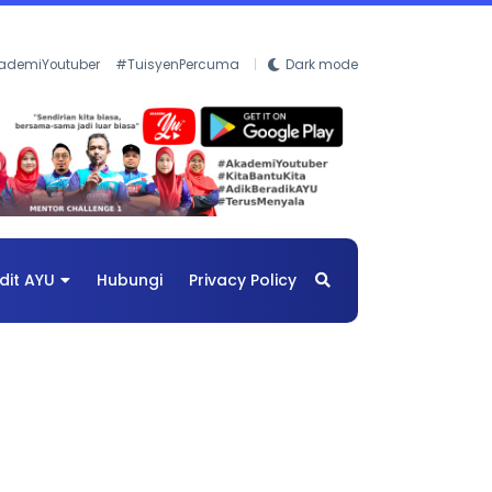
ademiYoutuber
#TuisyenPercuma
Dark mode
dit AYU
Hubungi
Privacy Policy