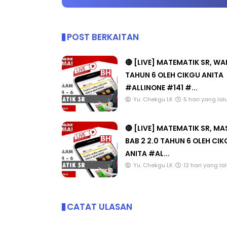
POST BERKAITAN
🔴 [LIVE] MATEMATIK SR, W
TAHUN 6 OLEH CIKGU ANITA
#ALLINONE #141 #...
Yu. Chekgu LK
5 hari yang lal
🔴 [LIVE] MATEMATIK SR, M
BAB 2 2.0 TAHUN 6 OLEH CI
ANITA #AL...
Yu. Chekgu LK
12 hari yang la
CATAT ULASAN