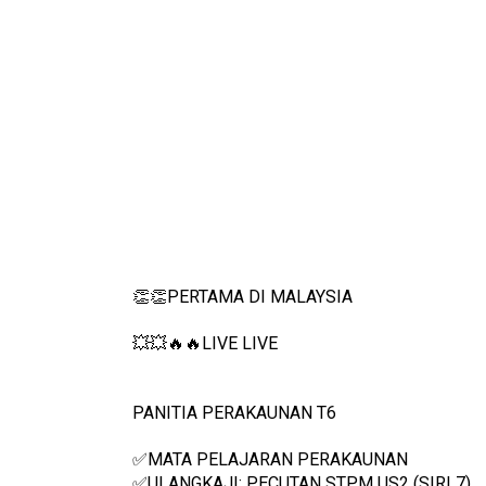
👏👏PERTAMA DI MALAYSIA
💥💥🔥🔥LIVE LIVE 
PANITIA PERAKAUNAN T6
✅MATA PELAJARAN PERAKAUNAN
✅ULANGKAJI: PECUTAN STPM US2 (SIRI 7) 