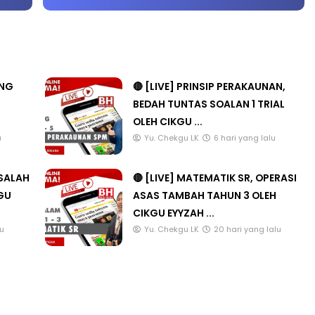
ANG
🔴 [LIVE] PRINSIP PERAKAUNAN,
BEDAH TUNTAS SOALAN 1 TRIAL
OLEH CIKGU ...
u
Yu. Chekgu LK
6 hari yang lalu
ASALAH
🔴 [LIVE] MATEMATIK SR, OPERASI
KGU
ASAS TAMBAH TAHUN 3 OLEH
CIKGU EYYZAH ...
lu
Yu. Chekgu LK
20 hari yang lalu