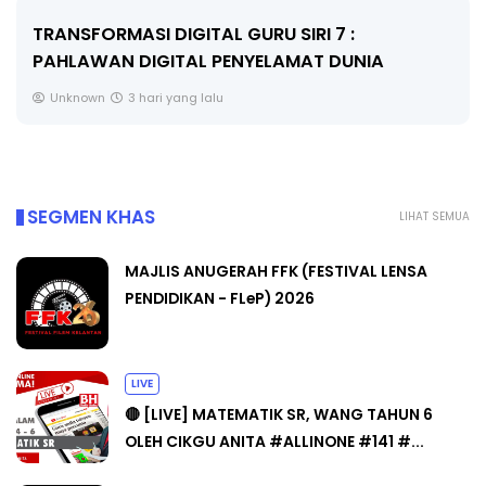
MAJLIS ANUGERAH FFK (FESTIVAL LENSA
PENDIDIKAN - FLeP) 2026
Unknown
4 hari yang lalu
SEGMEN KHAS
LIHAT SEMUA
MAJLIS ANUGERAH FFK (FESTIVAL LENSA
PENDIDIKAN - FLeP) 2026
LIVE
🔴 [LIVE] MATEMATIK SR, WANG TAHUN 6
OLEH CIKGU ANITA #ALLINONE #141 #...