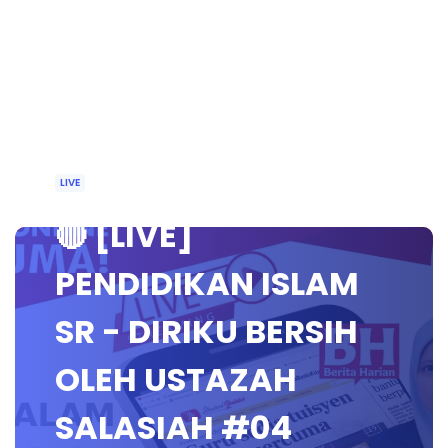
LIVE
🔴 [LIVE]
PENDIDIKAN ISLAM
SR - DIRIKU BERSIH
OLEH USTAZAH
SALASIAH #04