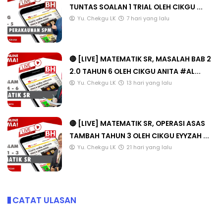
TUNTAS SOALAN 1 TRIAL OLEH CIKGU ...
Yu. Chekgu LK
7 hari yang lalu
🔴 [LIVE] MATEMATIK SR, MASALAH BAB 2
2.0 TAHUN 6 OLEH CIKGU ANITA #AL...
Yu. Chekgu LK
13 hari yang lalu
🔴 [LIVE] MATEMATIK SR, OPERASI ASAS
TAMBAH TAHUN 3 OLEH CIKGU EYYZAH ...
Yu. Chekgu LK
21 hari yang lalu
CATAT ULASAN