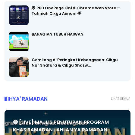
🌟 PBD OnePage Kini di Chrome Web Store —
Tahniah Cikgu Aiman! 🌟
BAHAGIAN TUBUH HAIWAN
Gemilang di Peringkat Kebangsaan: Cikgu
Nur Shafura & Cikgu Shazw…
IHYA' RAMADAN
LIHAT SEMUA
🔴 [LIVE] MAJLIS PENUTUPAN PROGRAM
KHAS RAMADAN : AHLAN YA RAMADAN