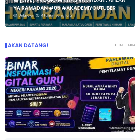
🔴 [LIVE] PROGRAM KHAS RAMADAN : AHLAN
YA RAMADAN #05 #AKADEMIYOUTUBER
Unknown
4 tahun yang lalu
AKAN DATANG!
LIHAT SEMUA