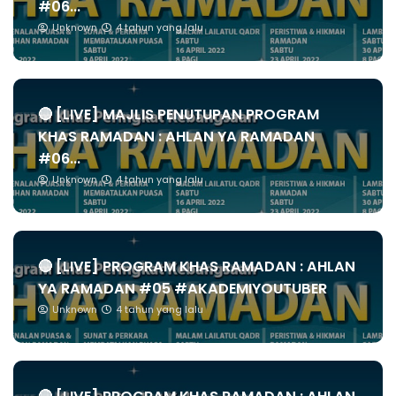
#06...
Unknown
4 tahun yang lalu
🔴 [LIVE] MAJLIS PENUTUPAN PROGRAM
KHAS RAMADAN : AHLAN YA RAMADAN
#06...
Unknown
4 tahun yang lalu
🔴 [LIVE] PROGRAM KHAS RAMADAN : AHLAN
YA RAMADAN #05 #AKADEMIYOUTUBER
Unknown
4 tahun yang lalu