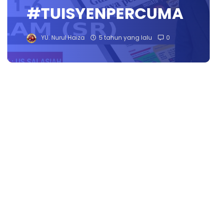
#TUISYENPERCUMA
YU. Nurul Haiza
5 tahun yang lalu
0