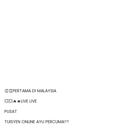
👏👏PERTAMA DI MALAYSIA
💥💥🔥🔥LIVE LIVE
PUSAT
TUISYEN ONLINE AYU PERCUMA‼️‼️