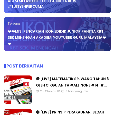
ALAM MELAYU OLEH CIKGU NIEDA #05
#TUISYENPERCUMA
Terbaru
❤️❤️MISI PENCARIAN IKON EDIDIK JUNIOR PANITIA RBT
SEK MENENGAH AKADEMI YOUTUBER GURU MALAYSIA❤️
❤️
POST BERKAITAN
🔴 [LIVE] MATEMATIK SR, WANG TAHUN 6
OLEH CIKGU ANITA #ALLINONE #141 #...
Yu. Chekgu LK
6 hari yang lalu
🔴 [LIVE] PRINSIP PERAKAUNAN, BEDAH