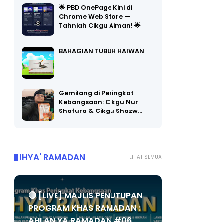
Chrome Web Store —
Tahniah Cikgu Aiman! 🌟
BAHAGIAN TUBUH HAIWAN
Gemilang di Peringkat
Kebangsaan: Cikgu Nur
Shafura & Cikgu Shazw…
IHYA' RAMADAN
LIHAT SEMUA
🔴 [LIVE] MAJLIS PENUTUPAN
PROGRAM KHAS RAMADAN :
AHLAN YA RAMADAN #06...