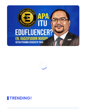
TRENDING!
🌟 PBD OnePage Kini di