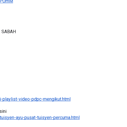
, SABAH
LIVE
🔴 [LIVE] PRINSIP PERAKAUNAN,
ang lalu
BEDAH TUNTAS SOALAN 1 TRIAL
OLEH CIKGU ...
Yu. Chekgu LK
8 hari yang lalu
-playlist-video-pdpc-mengikut.html
ini 
tuisyen-ayu-pusat-tuisyen-percuma.html