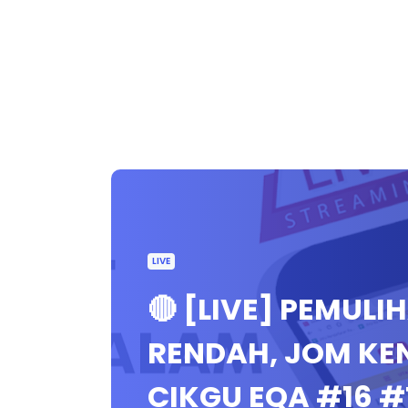
LIVE
🔴 [LIVE] PEMUL
RENDAH, JOM KE
CIKGU EQA #16 