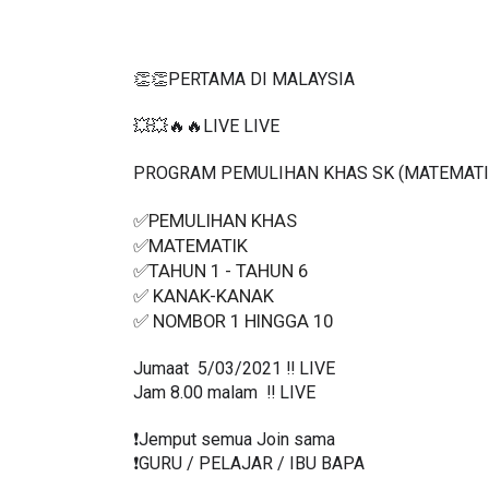
👏👏PERTAMA DI MALAYSIA
💥💥🔥🔥LIVE LIVE 
PROGRAM PEMULIHAN KHAS SK (MATEMATI
✅PEMULIHAN KHAS
✅MATEMATIK
✅TAHUN 1 - TAHUN 6
✅ KANAK-KANAK
✅ NOMBOR 1 HINGGA 10
Jumaat  5/03/2021 ‼️ LIVE
Jam 8.00 malam  ‼️ LIVE
❗️Jemput semua Join sama
❗️GURU / PELAJAR / IBU BAPA