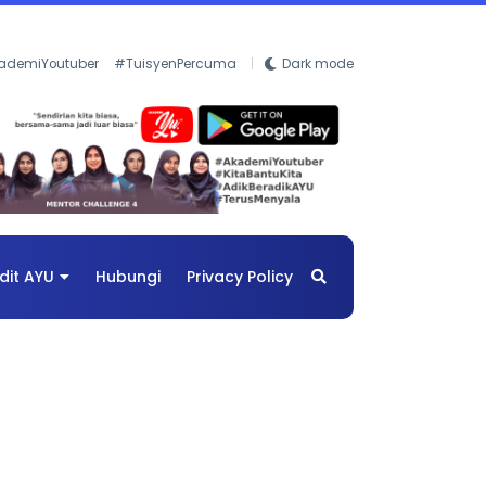
ademiYoutuber
#TuisyenPercuma
Dark mode
dit AYU
Hubungi
Privacy Policy