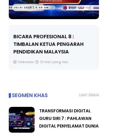
BICARA PROFESIONAL 8 :
BICARA K
TIMBALAN KETUA PENGARAH
MAKANAN 
PENDIDIKAN MALAYSIA
BERKUALITI
Unknown
10 hari yang lalu
Unknown
SEGMEN KHAS
LIHAT SEMUA
TRANSFORMASI DIGITAL
GURU SIRI 7 : PAHLAWAN
DIGITAL PENYELAMAT DUNIA