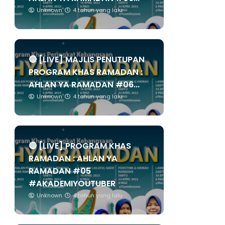
Unknown
4 tahun yang lalu
🔴 [LIVE] MAJLIS PENUTUPAN
PROGRAM KHAS RAMADAN :
AHLAN YA RAMADAN #06...
Unknown
4 tahun yang lalu
🔴 [LIVE] PROGRAM KHAS
RAMADAN : AHLAN YA
RAMADAN #05
#AKADEMIYOUTUBER
Unknown
4 tahun yang lalu