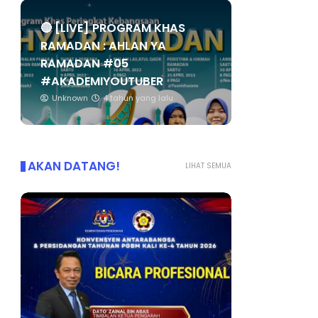
🔴 [LIVE] PROGRAM KHAS
RAMADAN : AHLAN YA
RAMADAN #05
#AKADEMIYOUTUBER
Unknown
4 tahun yang lalu
AKAN DATANG!
LIHAT SEMUA