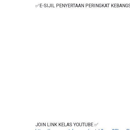
✅E-SIJIL PENYERTAAN PERINGKAT KEBANG
JOIN LINK KELAS YOUTUBE ✅
https://www.youtube.com/watch?v=m0Sbw