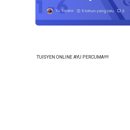
Yu. Eqaira
5 tahun yang lalu
0
TUISYEN ONLINE AYU PERCUMA‼️‼️