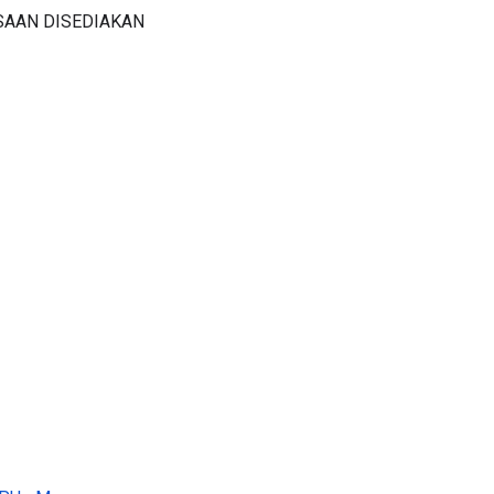
SAAN DISEDIAKAN
oPPUmM