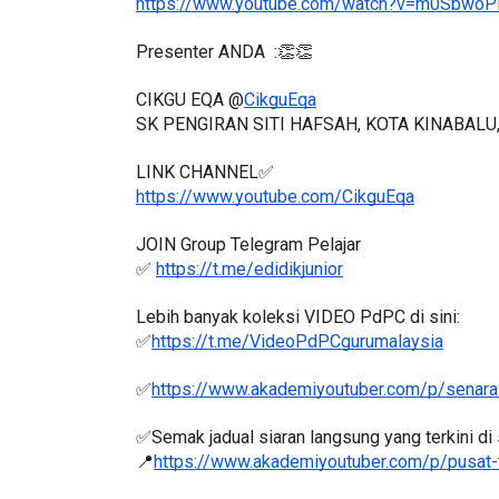
Presenter ANDA  :👏👏
CIKGU EQA @
CikguEqa
SK PENGIRAN SITI HAFSAH, KOTA KINABALU
EYNOTE SPEAKER 3 :
SSTP JPN9|
RANSFORMING PRIMARY
LINK CHANNEL✅
Unknown
10 hari y
DUCATION IN INDONESIA
https://www.youtube.com/CikguEqa
HROUG...
JOIN Group Telegram Pelajar
Unknown
10 hari yang lalu
✅ 
https://t.me/edidikjunior
Lebih banyak koleksi VIDEO PdPC di sini:
✅
https://t.me/VideoPdPCgurumalaysia
✅
https://www.akademiyoutuber.com/p/senarai
✅Semak jadual siaran langsung yang terkini di s
📍
https://www.akademiyoutuber.com/p/pusat-
AKADEMI YOUTUBER (AYU)