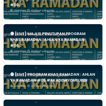
#06...
Unknown
4 tahun yang lalu
🔴 [LIVE] MAJLIS PENUTUPAN PROGRAM
KHAS RAMADAN : AHLAN YA RAMADAN
#06...
Unknown
4 tahun yang lalu
🔴 [LIVE] PROGRAM KHAS RAMADAN : AHLAN
YA RAMADAN #05 #AKADEMIYOUTUBER
Unknown
4 tahun yang lalu