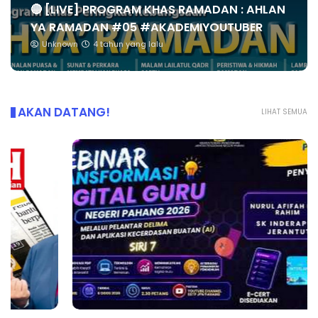
🔴 [LIVE] PROGRAM KHAS RAMADAN : AHLAN
YA RAMADAN #05 #AKADEMIYOUTUBER
Unknown
4 tahun yang lalu
AKAN DATANG!
LIHAT SEMUA