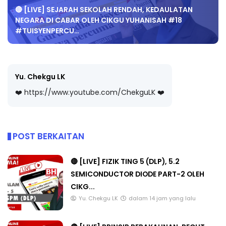
🔴 [LIVE] SEJARAH SEKOLAH RENDAH, KEDAULATAN
NEGARA DI CABAR OLEH CIKGU YUHANISAH #18
#TUISYENPERCU…
Yu. Chekgu LK
❤️ https://www.youtube.com/ChekguLK ❤️
POST BERKAITAN
🔴 [LIVE] FIZIK TING 5 (DLP), 5.2
SEMICONDUCTOR DIODE PART-2 OLEH
CIKG...
Yu. Chekgu LK
dalam 14 jam yang lalu