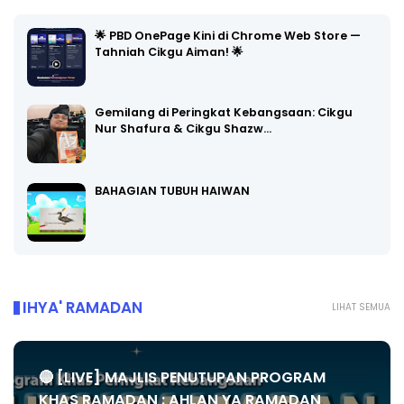
🌟 PBD OnePage Kini di Chrome Web Store —
Tahniah Cikgu Aiman! 🌟
Gemilang di Peringkat Kebangsaan: Cikgu
Nur Shafura & Cikgu Shazw…
BAHAGIAN TUBUH HAIWAN
IHYA' RAMADAN
LIHAT SEMUA
🔴 [LIVE] MAJLIS PENUTUPAN PROGRAM
KHAS RAMADAN : AHLAN YA RAMADAN