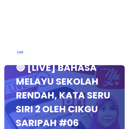
LIVE
🔴 [LIVE] BAHASA
MELAYU SEKOLAH
RENDAH, KATA SERU
SIRI 2 OLEH CIKGU
SARIPAH #06