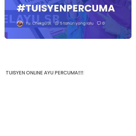
#TUISYENPERCUMA
Yu. Chekgu LK
5 tahun yang lalu
0
TUISYEN ONLINE AYU PERCUMA‼️‼️