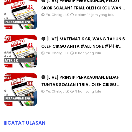
🔴 [LIVE] PRINSIP PERAKAUNAN, PECUT
SKOR SOALAN 1 TRIAL OLEH CIKGU WAN...
Yu. Chekgu LK
dalam 14 jam yang lalu
🔴 [LIVE] MATEMATIK SR, WANG TAHUN 6
OLEH CIKGU ANITA #ALLINONE #141 #...
Yu. Chekgu LK
8 hari yang lalu
🔴 [LIVE] PRINSIP PERAKAUNAN, BEDAH
TUNTAS SOALAN 1 TRIAL OLEH CIKGU ...
Yu. Chekgu LK
9 hari yang lalu
CATAT ULASAN