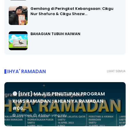
Gemilang di Peringkat Kebangsaan: Cikgu
Nur Shafura & Cikgu Shazw…
BAHAGIAN TUBUH HAIWAN
IHYA' RAMADAN
LIHAT SEMUA
🔴 [LIVE] MAJLIS PENUTUPAN PROGRAM
KHAS RAMADAN : AHLAN YA RAMADAN
#06...
Unknown
4 tahun yang lalu