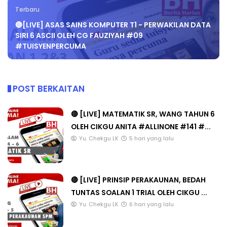
Terbaru
🔴[LIVE] ASAS SAINS KOMPUTER T1 - PERWAKILAN DATA
SIRI 6 ASCII OLEH CG FAUZIYAH #09
#TUISYENPERCUMA
POST BERKAITAN
🔴 [LIVE] MATEMATIK SR, WANG TAHUN 6
OLEH CIKGU ANITA #ALLINONE #141 #...
Yu. Chekgu LK
5 hari yang lalu
🔴 [LIVE] PRINSIP PERAKAUNAN, BEDAH
TUNTAS SOALAN 1 TRIAL OLEH CIKGU ...
Yu. Chekgu LK
6 hari yang lalu