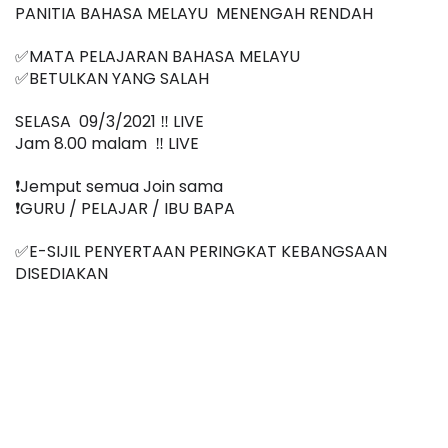
PANITIA BAHASA MELAYU  MENENGAH RENDAH
✅MATA PELAJARAN BAHASA MELAYU
✅BETULKAN YANG SALAH
SELASA  09/3/2021 ‼️ LIVE
Jam 8.00 malam  ‼️ LIVE
❗️Jemput semua Join sama
❗️GURU / PELAJAR / IBU BAPA
✅E-SIJIL PENYERTAAN PERINGKAT KEBANGSAAN 
DISEDIAKAN