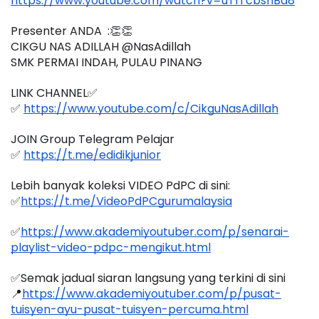
https://www.youtube.com/watch?v=uT1TcbsnBd8
Presenter ANDA  :👏👏
CIKGU NAS ADILLAH @NasAdillah
SMK PERMAI INDAH, PULAU PINANG
LINK CHANNEL✅
✅ 
https://www.youtube.com/c/CikguNasAdillah
JOIN Group Telegram Pelajar
✅ 
https://t.me/edidikjunior
Lebih banyak koleksi VIDEO PdPC di sini:
✅
https://t.me/VideoPdPCgurumalaysia
✅
https://www.akademiyoutuber.com/p/senarai-
playlist-video-pdpc-mengikut.html
✅Semak jadual siaran langsung yang terkini di sini 
📍
https://www.akademiyoutuber.com/p/pusat-
tuisyen-ayu-pusat-tuisyen-percuma.html