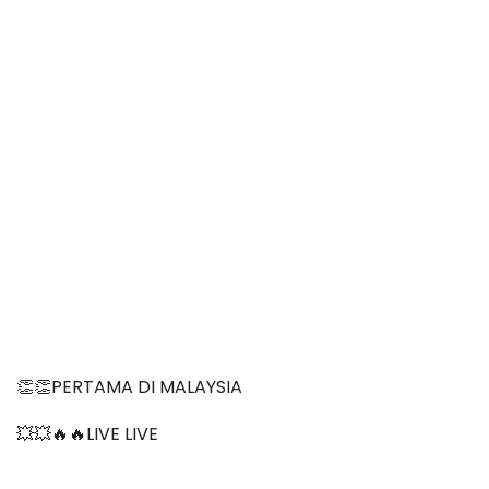
👏👏PERTAMA DI MALAYSIA
💥💥🔥🔥LIVE LIVE 