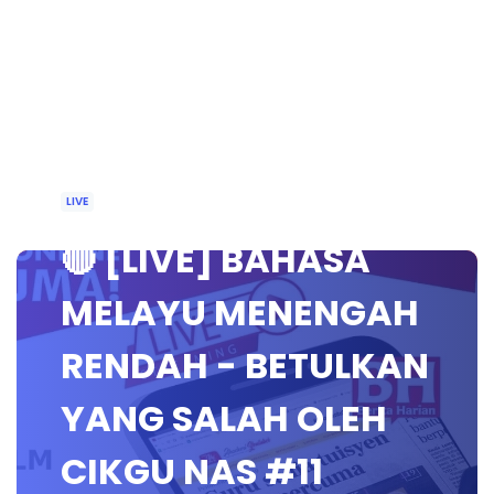
LIVE
🔴 [LIVE] BAHASA
MELAYU MENENGAH
RENDAH - BETULKAN
YANG SALAH OLEH
CIKGU NAS #11