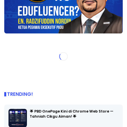
TRENDING!
🌟 PBD OnePage Kini di Chrome Web Store —
Tahniah Cikgu Aiman! 🌟