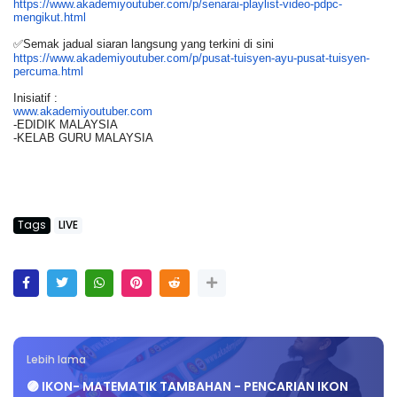
https://www.akademiyoutuber.
com/p/senarai-playlist-video-
pdpc-
mengikut.html
✅Semak jadual siaran langsung yang terkini di sini
https://www.akademiyoutuber.
com/p/pusat-tuisyen-ayu-pusat-
tuisyen-
percuma.html
Inisiatif :
www.akademiyoutuber.com
-EDIDIK MALAYSIA
-KELAB GURU MALAYSIA
Tags
LIVE
Lebih lama
🟣 IKON- MATEMATIK TAMBAHAN - PENCARIAN IKON