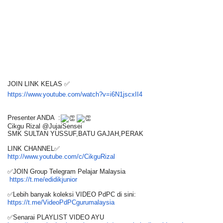
JOIN LINK KELAS ✅
https://www.youtube.com/watch?
v=i6N1jscxII4
Presenter ANDA :
Cikgu Rizal @JujaiSensei
SMK SULTAN YUSSUF,BATU GAJAH,PERAK
LINK CHANNEL✅
http://www.youtube.com/c/
CikguRizal
✅JOIN Group Telegram Pelajar Malaysia
https://t.me/edidikjunior
✅Lebih banyak koleksi VIDEO PdPC di sini:
https://t.me/
VideoPdPCgurumalaysia
✅Senarai PLAYLIST VIDEO AYU