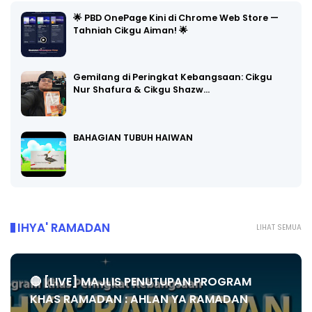
🌟 PBD OnePage Kini di Chrome Web Store —
Tahniah Cikgu Aiman! 🌟
Gemilang di Peringkat Kebangsaan: Cikgu
Nur Shafura & Cikgu Shazw…
BAHAGIAN TUBUH HAIWAN
IHYA' RAMADAN
LIHAT SEMUA
🔴 [LIVE] MAJLIS PENUTUPAN PROGRAM
KHAS RAMADAN : AHLAN YA RAMADAN