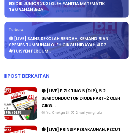
EDIDIK JUNIOR 2021 OLEH PANITIA MATEMATIK
TAMBAHAN #AY…
Terbaru
🔴 [LIVE] SAINS SEKOLAH RENDAH, KEMANDIRIAN
SPESIES TUMBUHAN OLEH CIKGU HIDAYAH #07
#TUISYEN PERCUM…
POST BERKAITAN
🔴 [LIVE] FIZIK TING 5 (DLP), 5.2
SEMICONDUCTOR DIODE PART-2 OLEH
CIKG...
Yu. Chekgu LK
2 hari yang lalu
🔴 [LIVE] PRINSIP PERAKAUNAN, PECUT