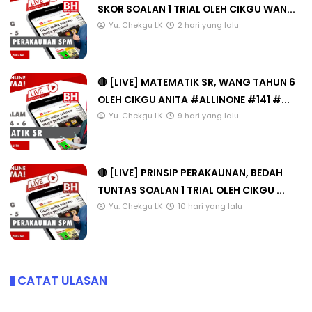
SKOR SOALAN 1 TRIAL OLEH CIKGU WAN...
Yu. Chekgu LK
2 hari yang lalu
🔴 [LIVE] MATEMATIK SR, WANG TAHUN 6
OLEH CIKGU ANITA #ALLINONE #141 #...
Yu. Chekgu LK
9 hari yang lalu
🔴 [LIVE] PRINSIP PERAKAUNAN, BEDAH
TUNTAS SOALAN 1 TRIAL OLEH CIKGU ...
Yu. Chekgu LK
10 hari yang lalu
CATAT ULASAN