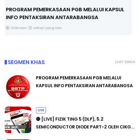
LIVE
🔴 [LIVE] FIZIK TING 5 (DLP), 5.2
SEMICONDUCTOR DIODE PART-2 OLEH CIKG...
Yu. Chekgu LK
2 hari yang lalu
SEGMEN KHAS
LIHAT SEMUA
PROGRAM PEMERKASAAN PGB MELALUI
KAPSUL INFO PENTAKSIRAN ANTARABANGSA
LIVE
🔴 [LIVE] FIZIK TING 5 (DLP), 5.2
SEMICONDUCTOR DIODE PART-2 OLEH CIKG...