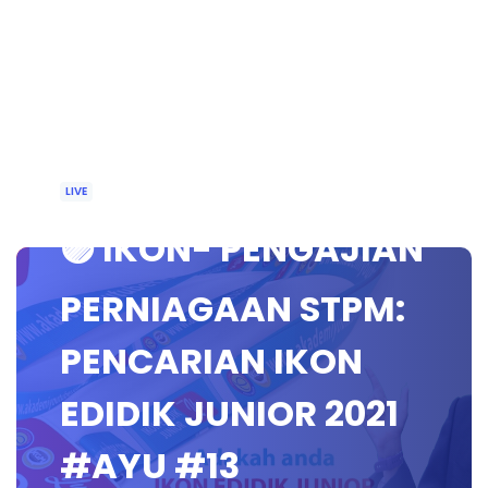
LIVE
🟣 IKON- PENGAJIAN
PERNIAGAAN STPM:
PENCARIAN IKON
EDIDIK JUNIOR 2021
#AYU​ #13