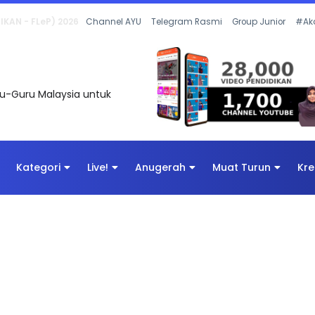
 OLEH CIKGU ANITA #ALLINONE #141 #...
Channel AYU
Telegram Rasmi
Group Junior
#Ak
uru-Guru Malaysia untuk
Kategori
Live!
Anugerah
Muat Turun
Kre