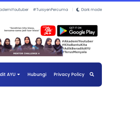
ademiYoutuber
#TuisyenPercuma
Dark mode
dit AYU
Hubungi
Privacy Policy