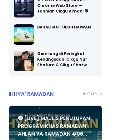
🌟 PBD OnePage Kini di
Chrome Web Store —
Tahniah Cikgu Aiman! 🌟
BAHAGIAN TUBUH HAIWAN
Gemilang di Peringkat
Kebangsaan: Cikgu Nur
Shafura & Cikgu Shazw…
IHYA' RAMADAN
LIHAT SEMUA
🔴 [LIVE] MAJLIS PENUTUPAN
PROGRAM KHAS RAMADAN :
AHLAN YA RAMADAN #06...