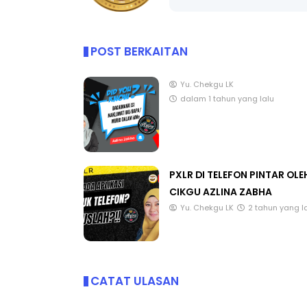
POST BERKAITAN
ICARA KORPORAT 3 : PROGRAM
KEYNOTE SPEAKER 
Yu. Chekgu LK
AKANAN SELAMAT DAN
TRANSFORMING 
dalam 1 tahun yang lalu
ERKUALITI (AMALAN PER...
EDUCATION IN IN
THROUG...
Unknown
9 hari yang lalu
Unknown
9 hari ya
PXLR DI TELEFON PINTAR OLE
CIKGU AZLINA ZABHA
Yu. Chekgu LK
2 tahun yang l
CATAT ULASAN