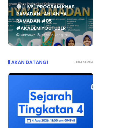
🔴 [LIVE] PROGRAM KHAS
RAMADAN : AHLAN YA
RAMADAN #05
#AKADEMIYOUTUBER
Unknown
4 tahun yang lalu
AKAN DATANG!
LIHAT SEMUA