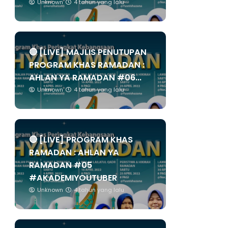
Unknown
4 tahun yang lalu
🔴 [LIVE] MAJLIS PENUTUPAN
PROGRAM KHAS RAMADAN :
AHLAN YA RAMADAN #06...
Unknown
4 tahun yang lalu
🔴 [LIVE] PROGRAM KHAS
RAMADAN : AHLAN YA
RAMADAN #05
#AKADEMIYOUTUBER
Unknown
4 tahun yang lalu