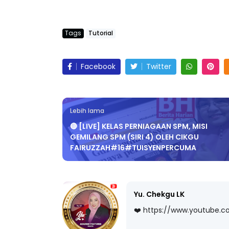
Tags
Tutorial
Facebook
Twitter
Lebih lama
🔴 [LIVE] KELAS PERNIAGAAN SPM, MISI
GEMILANG SPM (SIRI 4) OLEH CIKGU
FAIRUZZAH#16#TUISYENPERCUMA
Yu. Chekgu LK
❤️ https://www.youtube.