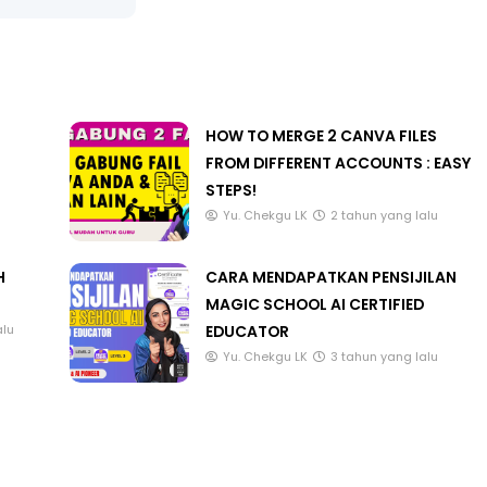
3 :
Sejarah Tingkatan 4
HOW TO MERGE 2 CANVA FILES
PRIMARY
Unknown
6 hari yang lalu
FROM DIFFERENT ACCOUNTS : EASY
DONESIA
STEPS!
Yu. Chekgu LK
2 tahun yang lalu
ng lalu
H
CARA MENDAPATKAN PENSIJILAN
MAGIC SCHOOL AI CERTIFIED
EDUCATOR
alu
Yu. Chekgu LK
3 tahun yang lalu