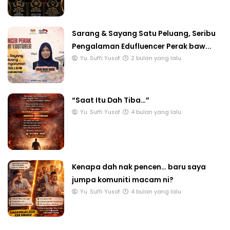
Sarang & Sayang Satu Peluang, Seribu
Pengalaman Edufluencer Perak baw...
Yu. Suffi Yusof
2 bulan yang lalu
“Saat Itu Dah Tiba…”
Yu. Suffi Yusof
4 bulan yang lalu
Kenapa dah nak pencen… baru saya
jumpa komuniti macam ni?
Yu. Suffi Yusof
4 bulan yang lalu