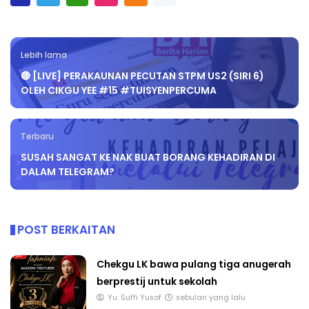
Lebih lama
🔴 [LIVE] PERAKAUNAN PECUTAN STPM US2 (SIRI 6)
OLEH CIKGU YEE #15 #TUISYENPERCUMA
Terbaru
SUSAH SANGAT KE NAK BUAT BORANG KEHADIRAN DI
DALAM TELEGRAM?
POST BERKAITAN
Chekgu LK bawa pulang tiga anugerah
berprestij untuk sekolah
Yu. Suffi Yusof
sebulan yang lalu