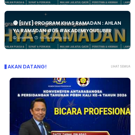
🔴 [LIVE] PROGRAM KHAS RAMADAN : AHLAN
YA RAMADAN #05 #AKADEMIYOUTUBER
Unknown
4 tahun yang lalu
AKAN DATANG!
LIHAT SEMUA