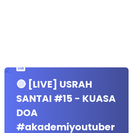
LIVE
🔴 [LIVE] USRAH
SANTAI #15 - KUASA
DOA
#akademiyoutuber​​