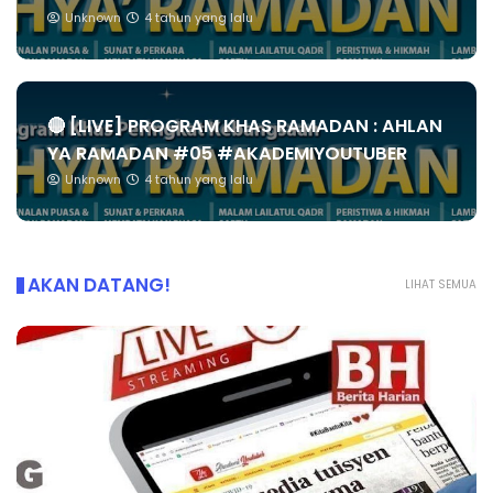
Unknown
4 tahun yang lalu
🔴 [LIVE] PROGRAM KHAS RAMADAN : AHLAN
YA RAMADAN #05 #AKADEMIYOUTUBER
Unknown
4 tahun yang lalu
AKAN DATANG!
LIHAT SEMUA