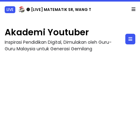
LIVE
🔴 [LIVE] MATEMATIK SR, WANG TAHUN 6 OLEH CIKGU ANITA #ALLINONE #141 #...
Akademi Youtuber
Inspirasi Pendidikan Digital, Dimulakan oleh Guru-
Guru Malaysia untuk Generasi Gemilang