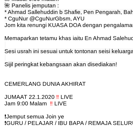
🌺
 Panelis jemputan :
* Ahmad Sallehuddin b Shafie, Pen Pengarah, Ba
* CguNur 
@CguNurGbsm, AYU
Jom kita renungi KUASA DOA dengan pengalaman y
Memaparkan tetamu khas iaitu En Ahmad Salehudi
Sesi usrah ini sesuai untuk tontonan seisi keluar
Sijil peringkat kebangsaan akan disediakan!
CEMERLANG DUNIA AKHIRAT
JUMAAT 22.1.2020 
‼️
 LIVE
Jam 9:00 Malam  
‼️ 
LIVE
❗
️Jemput semua Join ye
❗
️GURU / PELAJAR / IBU BAPA / REMAJA SELU