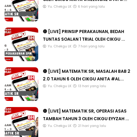
Yu. Chekgu LK
6 hari yang lalu
🔴 [LIVE] PRINSIP PERAKAUNAN, BEDAH
TUNTAS SOALAN 1 TRIAL OLEH CIKGU ...
Yu. Chekgu LK
7 hari yang lalu
🔴 [LIVE] MATEMATIK SR, MASALAH BAB 2
2.0 TAHUN 6 OLEH CIKGU ANITA #AL...
Yu. Chekgu LK
13 hari yang lalu
🔴 [LIVE] MATEMATIK SR, OPERASI ASAS
TAMBAH TAHUN 3 OLEH CIKGU EYYZAH ...
Yu. Chekgu LK
21 hari yang lalu