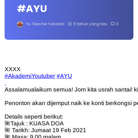
#AYU
Yu Teacher Yuhaida
5 tahun yang lalu
0
XXXX
#AkademiYoutuber
#AYU
Assalamualaikum semua! Jom kita usrah santai! ki
Penonton akan dijemput naik ke konti berkongsi
Details seperti berikut:
🌺
Tajuk : KUASA DOA
🌺
 Tarikh: Jumaat 19 Feb 2021
🌺
 Masa: 9.00 malam