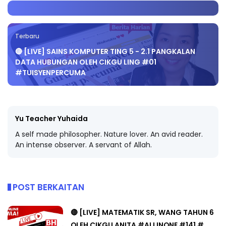
Terbaru
🔴 [LIVE] SAINS KOMPUTER TING 5 - 2.1 PANGKALAN
DATA HUBUNGAN OLEH CIKGU LING #01
#TUISYENPERCUMA
Yu Teacher Yuhaida
A self made philosopher. Nature lover. An avid reader.
An intense observer. A servant of Allah.
POST BERKAITAN
🔴 [LIVE] MATEMATIK SR, WANG TAHUN 6
OLEH CIKGU ANITA #ALLINONE #141 #...