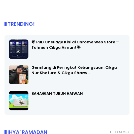
TRENDING!
🌟 PBD OnePage Kini di Chrome Web Store —
Tahniah Cikgu Aiman! 🌟
Gemilang di Peringkat Kebangsaan: Cikgu
Nur Shafura & Cikgu Shazw…
BAHAGIAN TUBUH HAIWAN
IHYA' RAMADAN
LIHAT SEMUA