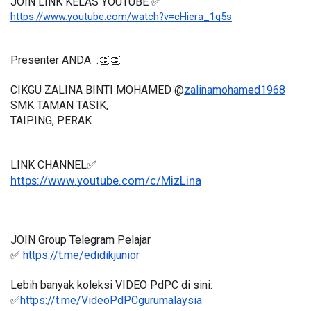
JOIN LINK KELAS YOUTUBE ✅
https://www.youtube.com/watch?v=cHiera_1q5s
Presenter ANDA  :👏👏
CIKGU ZALINA BINTI MOHAMED @
zalinamohamed1968
SMK TAMAN TASIK,
TAIPING, PERAK
LINK CHANNEL✅
https://www.youtube.com/c/MizLina
JOIN Group Telegram Pelajar
✅ 
https://t.me/edidikjunior
Lebih banyak koleksi VIDEO PdPC di sini:
✅
https://t.me/VideoPdPCgurumalaysia