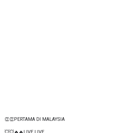
👏👏PERTAMA DI MALAYSIA
💥💥🔥🔥LIVE LIVE 