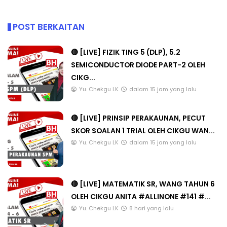
POST BERKAITAN
🔴 [LIVE] FIZIK TING 5 (DLP), 5.2
SEMICONDUCTOR DIODE PART-2 OLEH
CIKG...
Yu. Chekgu LK
dalam 15 jam yang lalu
🔴 [LIVE] PRINSIP PERAKAUNAN, PECUT
SKOR SOALAN 1 TRIAL OLEH CIKGU WAN...
Yu. Chekgu LK
dalam 15 jam yang lalu
🔴 [LIVE] MATEMATIK SR, WANG TAHUN 6
OLEH CIKGU ANITA #ALLINONE #141 #...
Yu. Chekgu LK
8 hari yang lalu