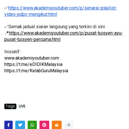
✅
https://www.akademiyoutuber.com/p/senarai-playlist-
video-pdpc-mengikut.html
✅Semak jadual siaran langsung yang terkini di sini 
📍
https://www.akademiyoutuber.com/p/pusat-tuisyen-ayu-
pusat-tuisyen-percuma.html
Inisiatif :
www.akademiyoutuber.com
https://t.me/eDIDIKMalaysia
https://t.me/KelabGuruMalaysia
Tags
LIVE