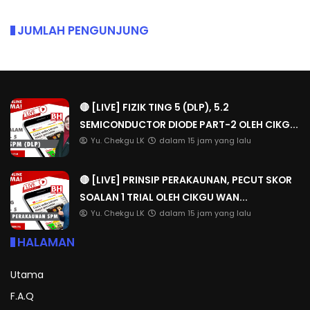
JUMLAH PENGUNJUNG
🔴 [LIVE] FIZIK TING 5 (DLP), 5.2
SEMICONDUCTOR DIODE PART-2 OLEH CIKG...
Yu. Chekgu LK
dalam 15 jam yang lalu
🔴 [LIVE] PRINSIP PERAKAUNAN, PECUT SKOR
SOALAN 1 TRIAL OLEH CIKGU WAN...
Yu. Chekgu LK
dalam 15 jam yang lalu
HALAMAN
Utama
F.A.Q