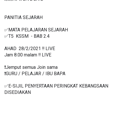
PANITIA SEJARAH
✅MATA PELAJARAN SEJARAH 
✅T5  KSSM  - BAB 2.4
AHAD  28/2/2021 ‼️ LIVE
Jam 8.00 malam ‼️ LIVE
❗️Jemput semua Join sama
❗️GURU / PELAJAR / IBU BAPA
✅E-SIJIL PENYERTAAN PERINGKAT KEBANGSAAN 
DISEDIAKAN