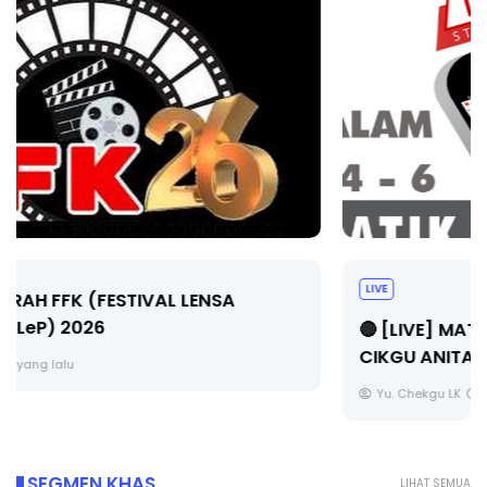
LIVE
🔴 [LIVE] MATEMATIK SR, WANG TAHUN 6 OLEH
CIKGU ANITA #ALLINONE #141 #...
Yu. Chekgu LK
8 hari yang lalu
SEGMEN KHAS
LIHAT SEMUA