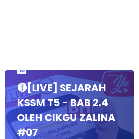
LIVE
🔴[LIVE] SEJARAH
KSSM T5 - BAB 2.4
OLEH CIKGU ZALINA
#07