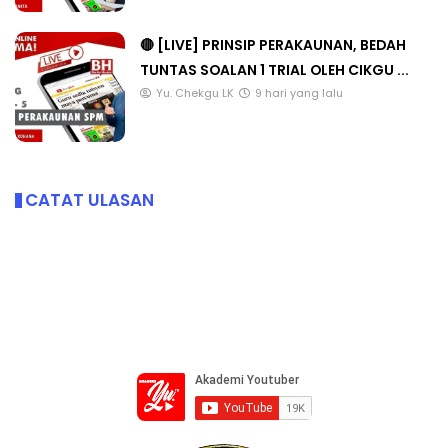
🔴 [LIVE] PRINSIP PERAKAUNAN, BEDAH
TUNTAS SOALAN 1 TRIAL OLEH CIKGU ...
Yu. Chekgu LK
9 hari yang lalu
CATAT ULASAN