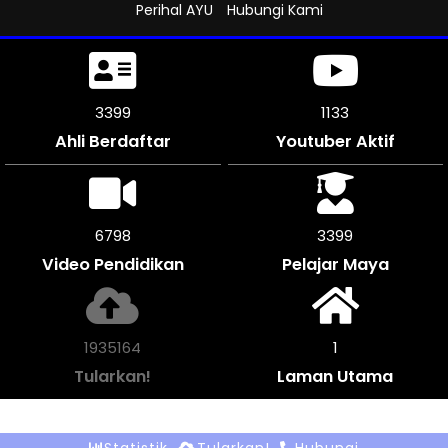
Perihal AYU
Hubungi Kami
3816
1272
Ahli Berdaftar
Youtuber Aktif
7632
3816
Video Pendidikan
Pelajar Maya
2170868
1
Tularkan!
Laman Utama