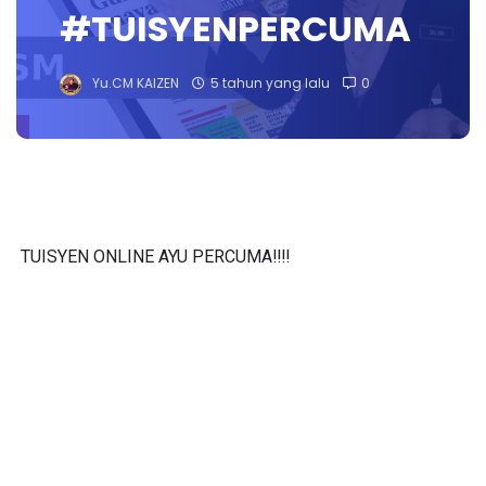
#TUISYENPERCUMA
Yu.CM KAIZEN
5 tahun yang lalu
0
TUISYEN ONLINE AYU PERCUMA‼️‼️