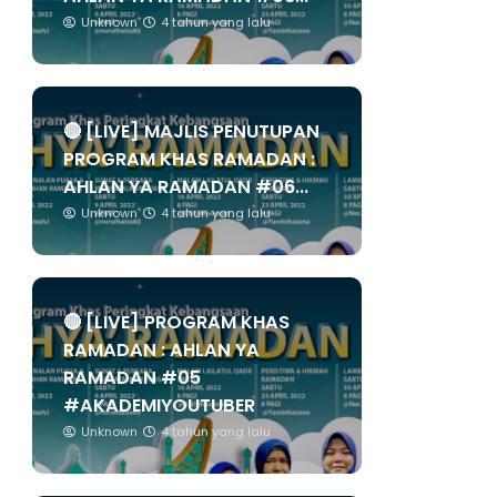
Unknown
4 tahun yang lalu
🔴 [LIVE] MAJLIS PENUTUPAN
PROGRAM KHAS RAMADAN :
AHLAN YA RAMADAN #06...
Unknown
4 tahun yang lalu
🔴 [LIVE] PROGRAM KHAS
RAMADAN : AHLAN YA
RAMADAN #05
#AKADEMIYOUTUBER
Unknown
4 tahun yang lalu