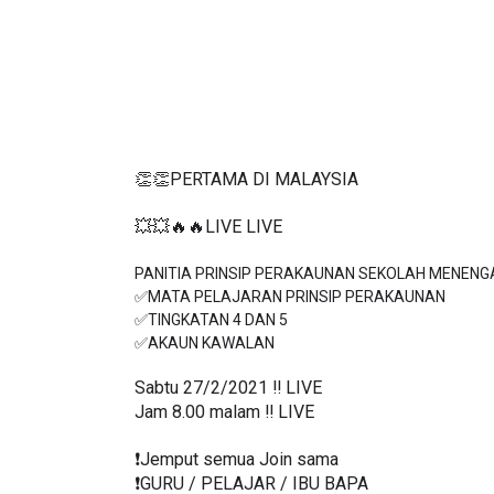
👏👏PERTAMA DI MALAYSIA
💥💥🔥🔥LIVE LIVE 
PANITIA PRINSIP PERAKAUNAN SEKOLAH MENENGA
✅MATA PELAJARAN PRINSIP PERAKAUNAN

✅TINGKATAN 4 DAN 5

Sabtu 27/2/2021 ‼️ LIVE
Jam 8.00 malam ‼️ LIVE
❗️Jemput semua Join sama
❗️GURU / PELAJAR / IBU BAPA