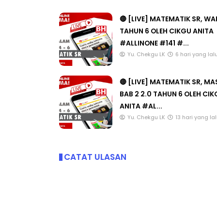
🔴 [LIVE] MATEMATIK SR, W
TAHUN 6 OLEH CIKGU ANITA
#ALLINONE #141 #...
Yu. Chekgu LK
6 hari yang lal
🔴 [LIVE] MATEMATIK SR, M
BAB 2 2.0 TAHUN 6 OLEH CI
ANITA #AL...
Yu. Chekgu LK
13 hari yang la
CATAT ULASAN