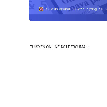
Yu. Wan Rohana
5 tahun yang lalu
TUISYEN ONLINE AYU PERCUMA‼️‼️