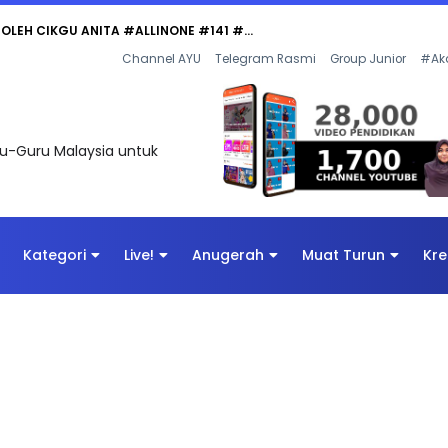
 OLEH CIKGU ANITA #ALLINONE #141 #...
Channel AYU
Telegram Rasmi
Group Junior
#Ak
uru-Guru Malaysia untuk
Kategori
Live!
Anugerah
Muat Turun
Kre