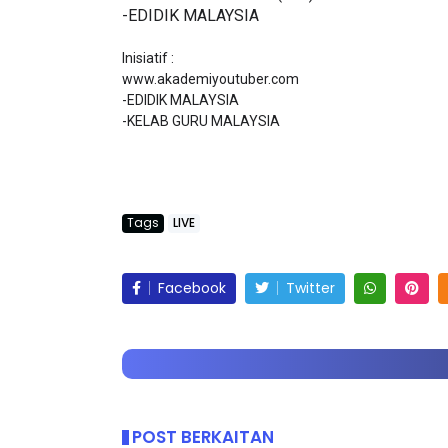
-EDIDIK MALAYSIA
Inisiatif :

www.akademiyoutuber.com

-EDIDIK MALAYSIA

EYNOTE SPEAKER 3 :
SSTP JPN9|
-KELAB GURU MALAYSIA
RANSFORMING PRIMARY
Unknown
9 hari ya
DUCATION IN INDONESIA
HROUG...
Tags
LIVE
Unknown
9 hari yang lalu
Facebook
Twitter
POST BERKAITAN