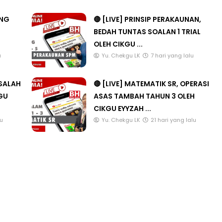
ANG
🔴 [LIVE] PRINSIP PERAKAUNAN,
BEDAH TUNTAS SOALAN 1 TRIAL
OLEH CIKGU ...
u
Yu. Chekgu LK
7 hari yang lalu
ASALAH
🔴 [LIVE] MATEMATIK SR, OPERASI
KGU
ASAS TAMBAH TAHUN 3 OLEH
CIKGU EYYZAH ...
lu
Yu. Chekgu LK
21 hari yang lalu