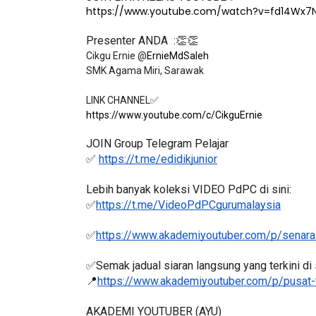
https://www.youtube.com/watch?v=fd14Wx7
Presenter ANDA  :👏👏
Cikgu Ernie @
ErnieMdSaleh
SMK Agama Miri, Sarawak

https://www.youtube.com/c/CikguErnie
JOIN Group Telegram Pelajar
✅ 
https://t.me/edidikjunior
Lebih banyak koleksi VIDEO PdPC di sini:
✅
https://t.me/VideoPdPCgurumalaysia
✅
https://www.akademiyoutuber.com/p/senarai
✅Semak jadual siaran langsung yang terkini di s
📍
https://www.akademiyoutuber.com/p/pusat-
AKADEMI YOUTUBER (AYU)