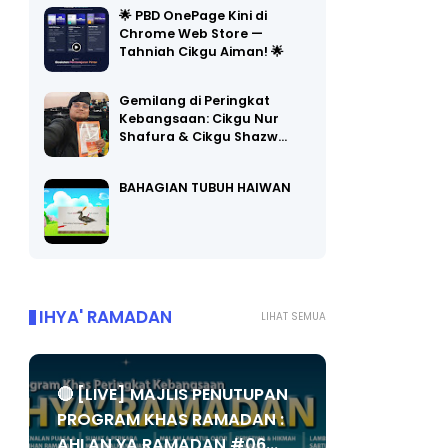
🌟 PBD OnePage Kini di
Chrome Web Store —
Tahniah Cikgu Aiman! 🌟
Gemilang di Peringkat
Kebangsaan: Cikgu Nur
Shafura & Cikgu Shazw…
BAHAGIAN TUBUH HAIWAN
IHYA' RAMADAN
LIHAT SEMUA
🔴 [LIVE] MAJLIS PENUTUPAN
PROGRAM KHAS RAMADAN :
AHLAN YA RAMADAN #06...