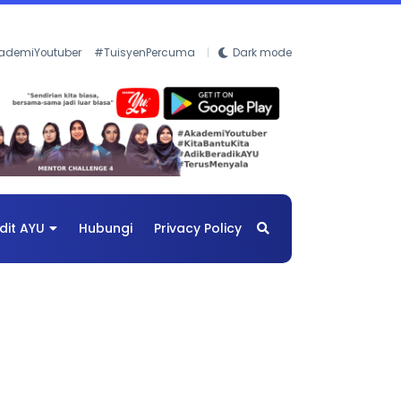
ademiYoutuber
#TuisyenPercuma
Dark mode
dit AYU
Hubungi
Privacy Policy