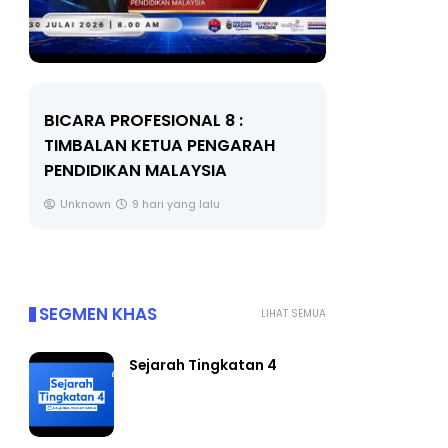
BICARA PROFESIONAL 8 :
BICARA K
TIMBALAN KETUA PENGARAH
MAKANAN 
PENDIDIKAN MALAYSIA
BERKUALITI
Unknown
9 hari yang lalu
Unknown
SEGMEN KHAS
LIHAT SEMUA
Sejarah Tingkatan 4