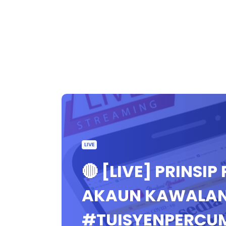
LIVE
🔴 [LIVE] PRINSI
AKAUN KAWALAN 
#TUISYENPERCU