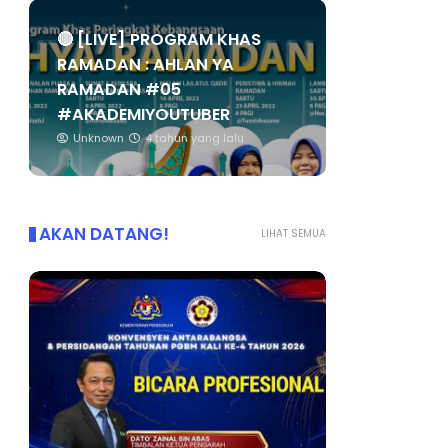
🔴 [LIVE] PROGRAM KHAS
RAMADAN : AHLAN YA
RAMADAN #05
#AKADEMIYOUTUBER
Unknown
4 tahun yang lalu
AKAN DATANG!
LIHAT SEMUA