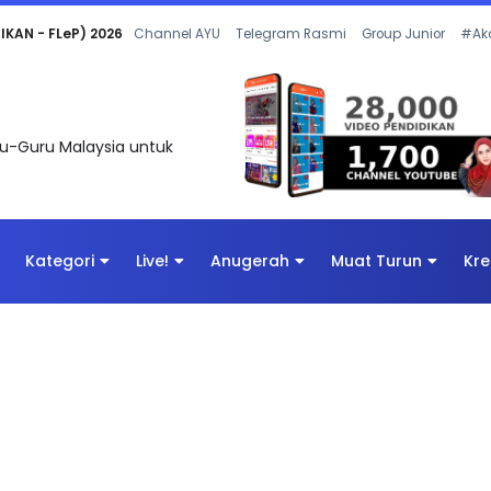
 OLEH CIKGU ANITA #ALLINONE #141 #...
Channel AYU
Telegram Rasmi
Group Junior
#Ak
uru-Guru Malaysia untuk
Kategori
Live!
Anugerah
Muat Turun
Kre