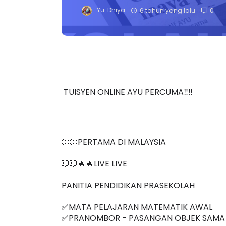
Yu. Dhiya
6 tahun yang lalu
0
TUISYEN ONLINE AYU PERCUMA‼️‼️
👏👏PERTAMA DI MALAYSIA
💥💥🔥🔥LIVE LIVE 
PANITIA PENDIDIKAN PRASEKOLAH
✅MATA PELAJARAN MATEMATIK AWAL