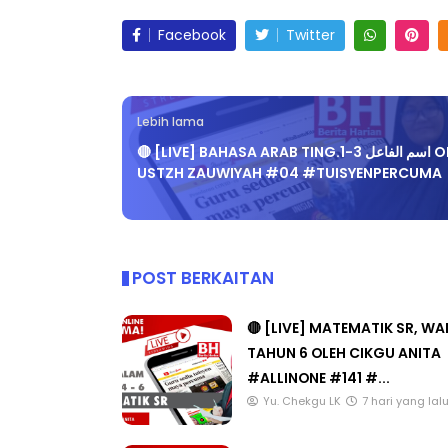
Facebook
Twitter
Lebih lama
🔴 [LIVE] BAHASA ARAB TING.1-3 اسم الفاعل OLEH
USTZH ZAUWIYAH #04 #TUISYENPERCUMA
POST BERKAITAN
🔴 [LIVE] MATEMATIK SR, W
TAHUN 6 OLEH CIKGU ANITA
#ALLINONE #141 #...
Yu. Chekgu LK
7 hari yang lal