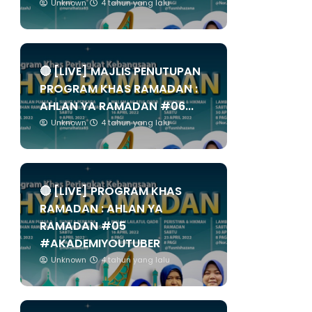
Unknown
4 tahun yang lalu
🔴 [LIVE] MAJLIS PENUTUPAN
PROGRAM KHAS RAMADAN :
AHLAN YA RAMADAN #06...
Unknown
4 tahun yang lalu
🔴 [LIVE] PROGRAM KHAS
RAMADAN : AHLAN YA
RAMADAN #05
#AKADEMIYOUTUBER
Unknown
4 tahun yang lalu