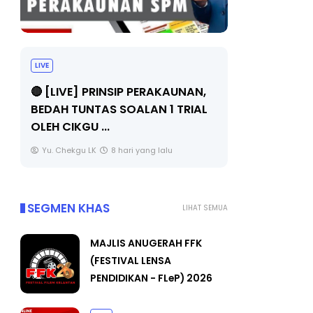
BICARA PROFESIONAL 8 :
TIMBALAN KETUA PENGARAH
 PERAKAUNAN,
PENDIDIKAN MALAYSIA
LAN 1 TRIAL
Unknown
10 hari yang lalu
 yang lalu
SEGMEN KHAS
LIHAT SEMUA
MAJLIS ANUGERAH FFK
(FESTIVAL LENSA
PENDIDIKAN - FLeP) 2026