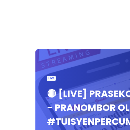
LIVE
🔴 [LIVE] PRASE
- PRANOMBOR OLE
#TUISYENPERCU