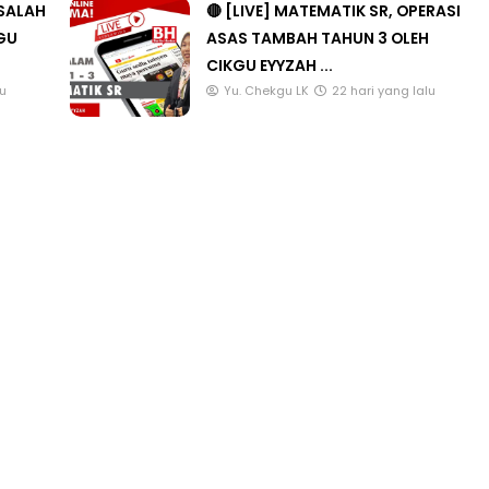
ASALAH
🔴 [LIVE] MATEMATIK SR, OPERASI
KGU
ASAS TAMBAH TAHUN 3 OLEH
CIKGU EYYZAH ...
lu
Yu. Chekgu LK
22 hari yang lalu
LIVE
TP JPN9|
🔴 [LIVE] PRINSIP
Unknown
10 hari yang lalu
BEDAH TUNTAS SOA
OLEH CIKGU ...
Yu. Chekgu LK
8 hari