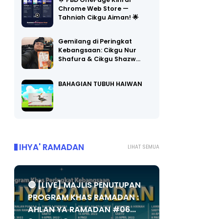
🌟 PBD OnePage Kini di
Chrome Web Store —
Tahniah Cikgu Aiman! 🌟
Gemilang di Peringkat
Kebangsaan: Cikgu Nur
Shafura & Cikgu Shazw…
BAHAGIAN TUBUH HAIWAN
IHYA' RAMADAN
LIHAT SEMUA
🔴 [LIVE] MAJLIS PENUTUPAN
PROGRAM KHAS RAMADAN :
AHLAN YA RAMADAN #06...