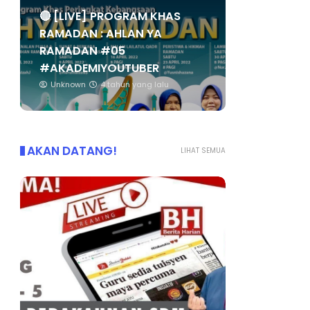
🔴 [LIVE] PROGRAM KHAS
RAMADAN : AHLAN YA
RAMADAN #05
#AKADEMIYOUTUBER
Unknown
4 tahun yang lalu
AKAN DATANG!
LIHAT SEMUA