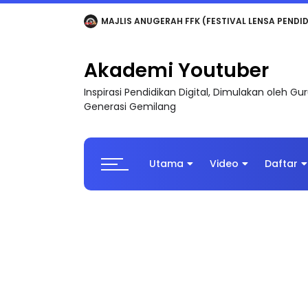
LIVE
🔴 [LIVE] MATEMATIK SR, WANG TAHUN 6
Akademi Youtuber
Inspirasi Pendidikan Digital, Dimulakan oleh G
Generasi Gemilang
Utama
Video
Daftar