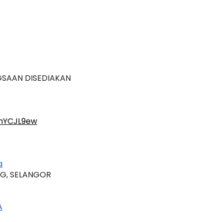
DAN TIDAK SAMA
GSAAN DISEDIAKAN
ahYCJL9ew
a
NG, SELANGOR
A