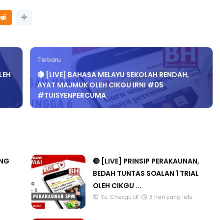
Terbaru
🔴 [LIVE] BAHASA MELAYU SEKOLAH RENDAH,
AYAT MAJMUK OLEH CIKGU IRNI #05
#TUISYENPERCUMA
ANG
🔴 [LIVE] PRINSIP PERAKAUNAN,
BEDAH TUNTAS SOALAN 1 TRIAL
OLEH CIKGU ...
u
Yu. Chekgu LK
8 hari yang lalu