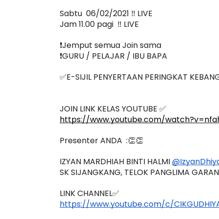
✅PRANOMBOR - PASANGAN OBJEK SAMA 
Sabtu  06/02/2021 ‼️ LIVE
Jam 11.00 pagi  ‼️ LIVE
❗️Jemput semua Join sama
❗️GURU / PELAJAR / IBU BAPA
✅E-SIJIL PENYERTAAN PERINGKAT KEBAN
JOIN LINK KELAS YOUTUBE ✅
https://www.youtube.com/watch?v=nf
Presenter ANDA  :👏👏
IZYAN MARDHIAH BINTI HALMI 
@IzyanDhiy
SK SIJANGKANG, TELOK PANGLIMA GARA
LINK CHANNEL✅
https://www.youtube.com/c/CIKGUDHIY