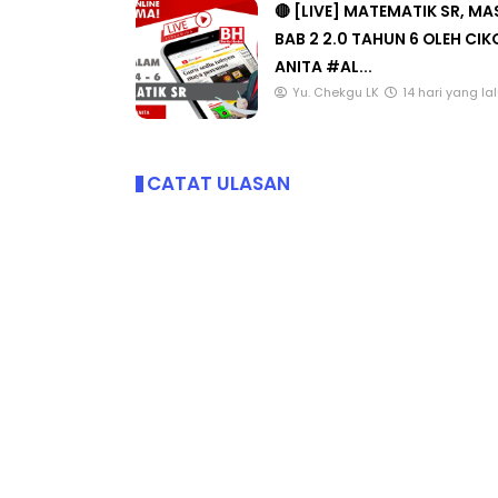
🔴 [LIVE] MATEMATIK SR, M
BAB 2 2.0 TAHUN 6 OLEH CI
ANITA #AL...
Yu. Chekgu LK
14 hari yang la
PROGRAM
KEYNOTE SPEAKER 3 :
SS
TRANSFORMING PRIMARY
..
EDUCATION IN INDONESIA
CATAT ULASAN
THROUG...
Unknown
10 hari yang lalu