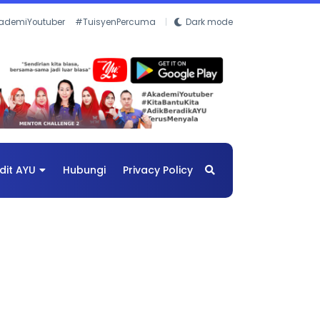
ademiYoutuber
#TuisyenPercuma
Dark mode
dit AYU
Hubungi
Privacy Policy