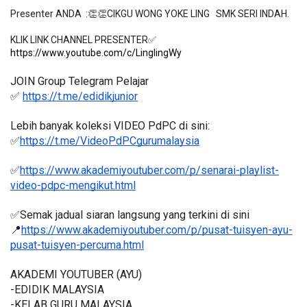
Presenter ANDA  :👏👏CIKGU WONG YOKE LING   SMK SERI INDAH.

https://www.youtube.com/c/LinglingWy
JOIN Group Telegram Pelajar
✅ 
https://t.me/edidikjunior
Lebih banyak koleksi VIDEO PdPC di sini:
✅
https://t.me/VideoPdPCgurumalaysia
✅
https://www.akademiyoutuber.com/p/senarai-playlist-
video-pdpc-mengikut.html
✅Semak jadual siaran langsung yang terkini di sini 
📍
https://www.akademiyoutuber.com/p/pusat-tuisyen-ayu-
pusat-tuisyen-percuma.html
AKADEMI YOUTUBER (AYU)
-EDIDIK MALAYSIA
-KELAB GURU MALAYSIA