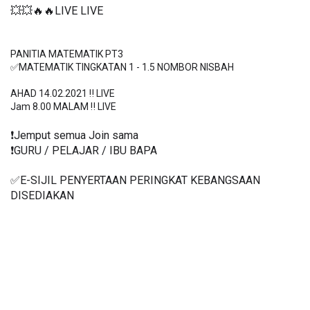
💥💥🔥🔥LIVE LIVE 
PANITIA MATEMATIK PT3

✅MATEMATIK TINGKATAN 1 - 1.5 NOMBOR NISBAH

AHAD 14.02.2021 ‼️ LIVE

Jam 8.00 MALAM ‼️ LIVE
❗️Jemput semua Join sama
❗️GURU / PELAJAR / IBU BAPA
✅E-SIJIL PENYERTAAN PERINGKAT KEBANGSAAN 
DISEDIAKAN