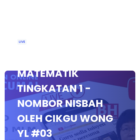
LIVE
🔴 [LIVE]
MATEMATIK
TINGKATAN 1 -
NOMBOR NISBAH
OLEH CIKGU WONG
YL #03