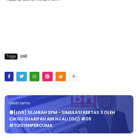
Tags
LIVE
Lebih lama
🔴[LIVE] SEJARAH SPM - SIMULASI KERTAS 3 OLEH
CIKGU SHARIFAH AIN HJ ALI (GC) #09
#TUISYENPERCUMA