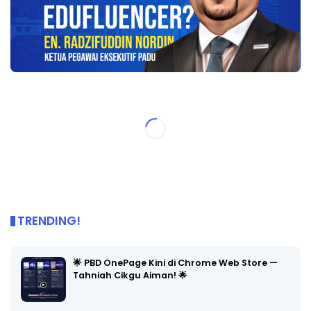
TRENDING!
🌟 PBD OnePage Kini di Chrome Web Store —
Tahniah Cikgu Aiman! 🌟