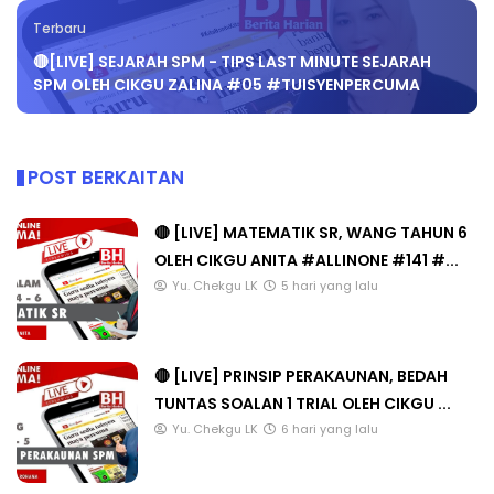
Terbaru
🔴[LIVE] SEJARAH SPM - TIPS LAST MINUTE SEJARAH
SPM OLEH CIKGU ZALINA #05 #TUISYENPERCUMA
POST BERKAITAN
🔴 [LIVE] MATEMATIK SR, WANG TAHUN 6
OLEH CIKGU ANITA #ALLINONE #141 #...
Yu. Chekgu LK
5 hari yang lalu
🔴 [LIVE] PRINSIP PERAKAUNAN, BEDAH
TUNTAS SOALAN 1 TRIAL OLEH CIKGU ...
Yu. Chekgu LK
6 hari yang lalu