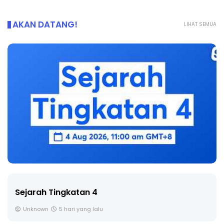
AKAN DATANG!
LIHAT SEMUA
LIVE
🔴 [LIVE] PRINSIP PERAKAUNAN, BEDAH TUN
SOALAN 1 TRIAL OLEH CIKGU ...