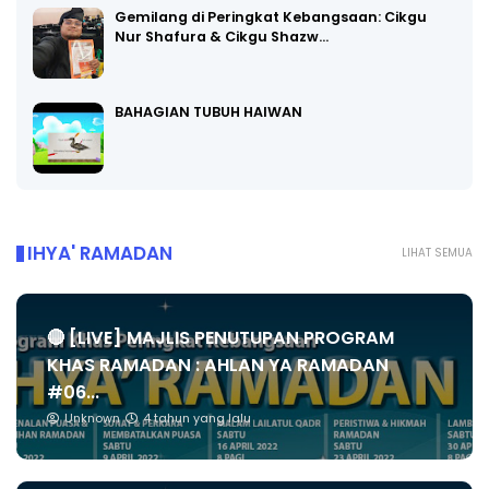
Gemilang di Peringkat Kebangsaan: Cikgu
Nur Shafura & Cikgu Shazw…
BAHAGIAN TUBUH HAIWAN
IHYA' RAMADAN
LIHAT SEMUA
🔴 [LIVE] MAJLIS PENUTUPAN PROGRAM
KHAS RAMADAN : AHLAN YA RAMADAN
#06...
Unknown
4 tahun yang lalu