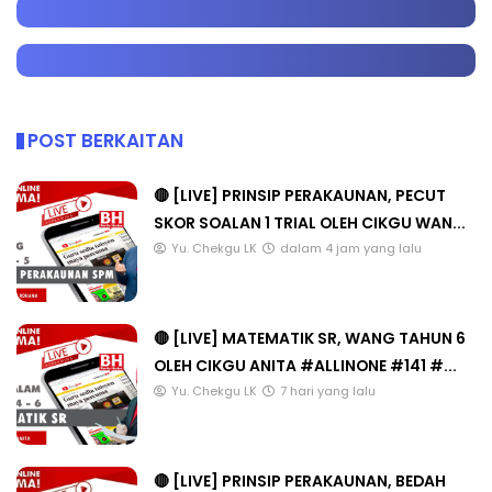
POST BERKAITAN
🔴 [LIVE] PRINSIP PERAKAUNAN, PECUT
SKOR SOALAN 1 TRIAL OLEH CIKGU WAN...
Yu. Chekgu LK
dalam 4 jam yang lalu
🔴 [LIVE] MATEMATIK SR, WANG TAHUN 6
OLEH CIKGU ANITA #ALLINONE #141 #...
Yu. Chekgu LK
7 hari yang lalu
🔴 [LIVE] PRINSIP PERAKAUNAN, BEDAH