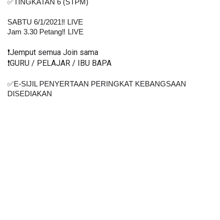
✅TINGKATAN 6 (STPM)
SABTU 6/1/2021‼️ LIVE
Jam 3.30 Petang‼️ LIVE
❗️Jemput semua Join sama
❗️GURU / PELAJAR / IBU BAPA
✅E-SIJIL PENYERTAAN PERINGKAT KEBANGSAAN 
DISEDIAKAN    