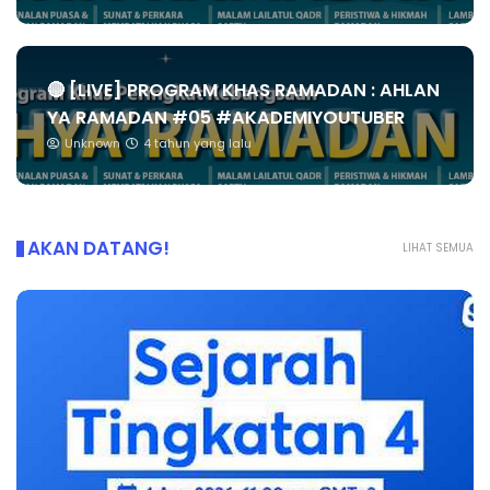
🔴 [LIVE] PROGRAM KHAS RAMADAN : AHLAN
YA RAMADAN #05 #AKADEMIYOUTUBER
Unknown
4 tahun yang lalu
AKAN DATANG!
LIHAT SEMUA