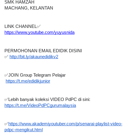
SMK HAMZAH
MACHANG, KELANTAN
LINK CHANNEL✅
https://www.youtube.com/yuyusnida
PERMOHONAN EMAIL EDIDIK DISINI
✅ 
http://bit.ly/akaunedidikv2
✅JOIN Group Telegram Pelajar 
https://t.me/edidikjunior
✅Lebih banyak koleksi VIDEO PdPC di sini:
https://t.me/VideoPdPCgurumalaysia
✅
https://www.akademiyoutuber.com/p/senarai-playlist-video-
pdpc-mengikut.html