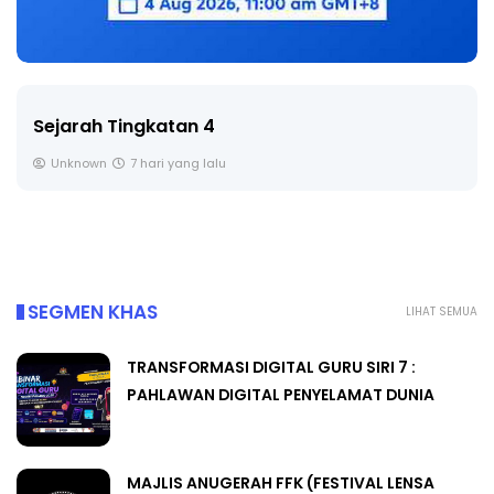
LIVE
🔴 [LIVE] PRINSIP PERAKAUNAN, BEDAH TUNTAS
SOALAN 1 TRIAL OLEH CIKGU ...
Yu. Chekgu LK
8 hari yang lalu
SEGMEN KHAS
LIHAT SEMUA
TRANSFORMASI DIGITAL GURU SIRI 7 :
PAHLAWAN DIGITAL PENYELAMAT DUNIA
MAJLIS ANUGERAH FFK (FESTIVAL LENSA