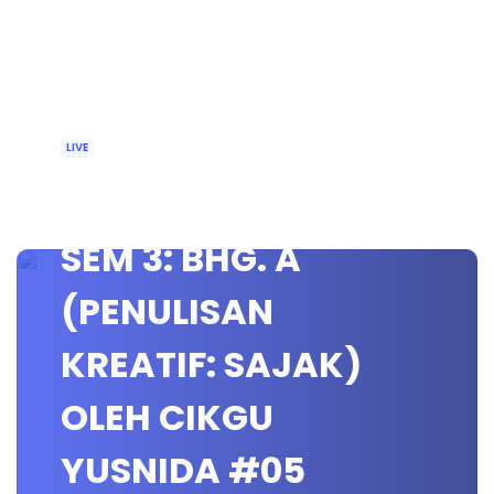
LIVE
🔴[LIVE] KMK STPM
SEM 3: BHG. A
(PENULISAN
KREATIF: SAJAK)
OLEH CIKGU
YUSNIDA #05