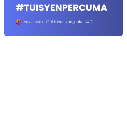
#TUISYENPERCUMA
yuyusnida
6 tahun yang lalu
0