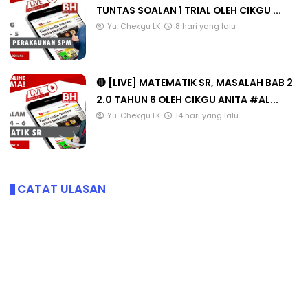
TUNTAS SOALAN 1 TRIAL OLEH CIKGU ...
Yu. Chekgu LK
8 hari yang lalu
🔴 [LIVE] MATEMATIK SR, MASALAH BAB 2
2.0 TAHUN 6 OLEH CIKGU ANITA #AL...
Yu. Chekgu LK
14 hari yang lalu
CATAT ULASAN