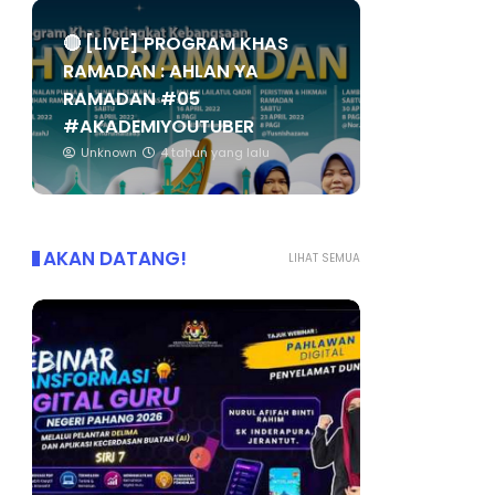
🔴 [LIVE] PROGRAM KHAS
RAMADAN : AHLAN YA
RAMADAN #05
#AKADEMIYOUTUBER
Unknown
4 tahun yang lalu
AKAN DATANG!
LIHAT SEMUA