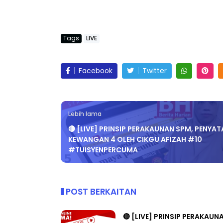
Tags
LIVE
LIVE
ejarah Tingkatan 4
Facebook
Twitter
🔴 [LIVE] PRINSI
Unknown
8 hari yang lalu
BEDAH TUNTAS SO
OLEH CIKGU ...
Lebih lama
Yu. Chekgu LK
9 ha
🔴 [LIVE] PRINSIP PERAKAUNAN SPM, PENYAT
KEWANGAN 4 OLEH CIKGU AFIZAH #10
#TUISYENPERCUMA
POST BERKAITAN
🔴 [LIVE] PRINSIP PERAKAUN
PECUT SKOR SOALAN 1 TRIAL