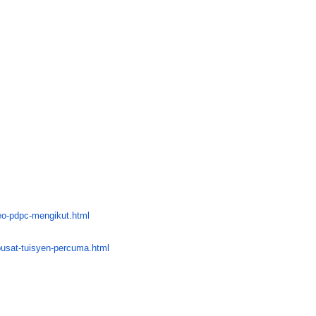
eo-
pdpc-mengikut.html
usat-
tuisyen-percuma.html