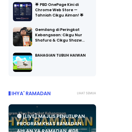
Chrome Web Store —
Tahniah Cikgu Aiman! 🌟
Gemilang di Peringkat
Kebangsaan: Cikgu Nur
Shafura & Cikgu Shazw…
BAHAGIAN TUBUH HAIWAN
IHYA' RAMADAN
LIHAT SEMUA
🔴 [LIVE] MAJLIS PENUTUPAN
PROGRAM KHAS RAMADAN :
AHLAN YA RAMADAN #06...