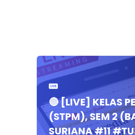
LIVE
🔴 [LIVE] KELAS
(STPM), SEM 2 (
SURIANA #11 #T