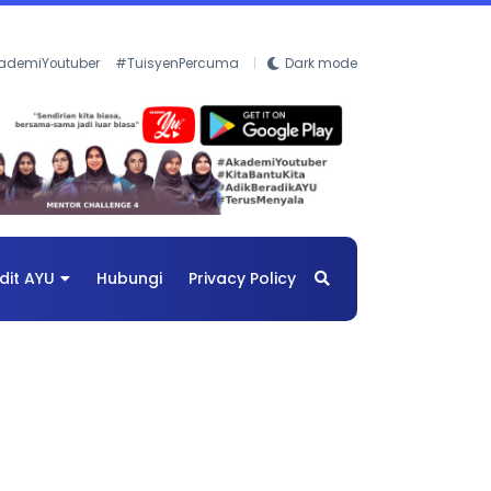
ademiYoutuber
#TuisyenPercuma
Dark mode
dit AYU
Hubungi
Privacy Policy