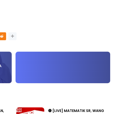
TRANSFORMASI DIGITAL GURU
SIRI 7 : PAHLAWAN DIGITAL
P PERAKAUNAN,
PENYELAMAT DUNIA
ALAN 1 TRIAL
Unknown
5 hari yang lalu
ri yang lalu
A
AN,
🔴 [LIVE] MATEMATIK SR, WANG
 OLEH
TAHUN 6 OLEH CIKGU ANITA