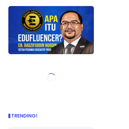
TRENDING!
🌟 PBD OnePage Kini di