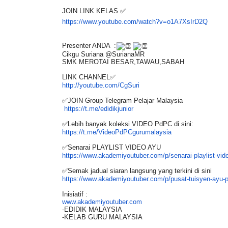
JOIN LINK KELAS ✅
https://www.youtube.com/watch?
v=o1A7XsIrD2Q
Presenter ANDA :
Cikgu Suriana @SurianaMR
SMK MEROTAI BESAR,TAWAU,SABAH
LINK CHANNEL✅
http://youtube.com/CgSuri
✅JOIN Group Telegram Pelajar Malaysia
https://t.me/edidikjunior
✅Lebih banyak koleksi VIDEO PdPC di sini:
https://t.me/
VideoPdPCgurumalaysia
✅Senarai PLAYLIST VIDEO AYU
https://www.akademiyoutuber.
com/p/senarai-playlist-vid
✅Semak jadual siaran langsung yang terkini di sini
https://www.akademiyoutuber.
com/p/pusat-tuisyen-ayu-p
Inisiatif :
www.akademiyoutuber.com
-EDIDIK MALAYSIA
-KELAB GURU MALAYSIA