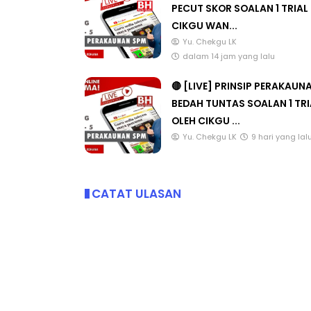
CIKGU WAN...
Yu. Chekgu LK
dalam 14 jam yang lalu
🔴 [LIVE] PRINSIP PERAKAUN
BEDAH TUNTAS SOALAN 1 TRI
OLEH CIKGU ...
Yu. Chekgu LK
9 hari yang lal
CATAT ULASAN