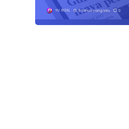
YU. RIZAL
6 tahun yang lalu
0