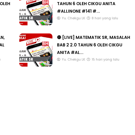
#ALLINONE #141 #...
Yu. Chekgu LK
8 hari yang lalu
AN,
🔴 [LIVE] MATEMATIK SR, MASALAH
AL
BAB 2 2.0 TAHUN 6 OLEH CIKGU
ANITA #AL...
u
Yu. Chekgu LK
15 hari yang lalu