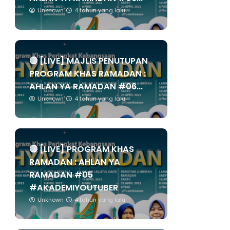
Unknown
4 tahun yang lalu
🔴 [LIVE] MAJLIS PENUTUPAN
PROGRAM KHAS RAMADAN :
AHLAN YA RAMADAN #06...
Unknown
4 tahun yang lalu
🔴 [LIVE] PROGRAM KHAS
RAMADAN : AHLAN YA
RAMADAN #05
#AKADEMIYOUTUBER
Unknown
4 tahun yang lalu