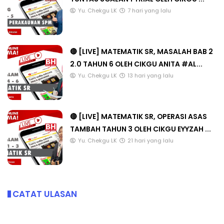
Yu. Chekgu LK
7 hari yang lalu
🔴 [LIVE] MATEMATIK SR, MASALAH BAB 2
2.0 TAHUN 6 OLEH CIKGU ANITA #AL...
Yu. Chekgu LK
13 hari yang lalu
🔴 [LIVE] MATEMATIK SR, OPERASI ASAS
TAMBAH TAHUN 3 OLEH CIKGU EYYZAH ...
Yu. Chekgu LK
21 hari yang lalu
CATAT ULASAN