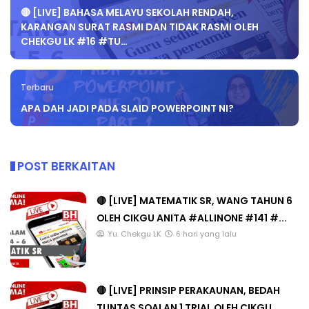
🔴 [LIVE] BAHASA MELAYU SEKOLAH RENDAH,
KARANGAN SURAT RASMI DAN TIDAK RASMI OLEH
CHEKGU LK #16 #TU…
Terbaru
APA DAH JADI PADA SLAID POWERPOINT NI?
POST BERKAITAN
🔴 [LIVE] MATEMATIK SR, WANG TAHUN 6
OLEH CIKGU ANITA #ALLINONE #141 #...
Yu. Chekgu LK
6 hari yang lalu
🔴 [LIVE] PRINSIP PERAKAUNAN, BEDAH
TUNTAS SOALAN 1 TRIAL OLEH CIKGU ...