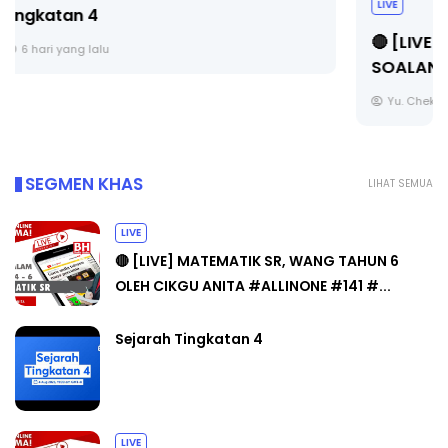
LIVE
🔴 [LIVE] PRINSIP PERAKAUNAN, BEDAH TUNTAS
SOALAN 1 TRIAL OLEH CIKGU ...
Yu. Chekgu LK
7 hari yang lalu
SEGMEN KHAS
LIHAT SEMUA
LIVE
🔴 [LIVE] MATEMATIK SR, WANG TAHUN 6
OLEH CIKGU ANITA #ALLINONE #141 #...
Sejarah Tingkatan 4
LIVE