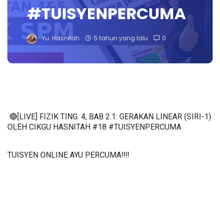
#TUISYENPERCUMA
Yu. Hasnitah
5 tahun yang lalu
0
🔴[LIVE] FIZIK TING. 4, BAB 2.1: GERAKAN LINEAR (SIRI-1) 
OLEH CIKGU HASNITAH #18 #TUISYENPERCUMA
TUISYEN ONLINE AYU PERCUMA‼️‼️