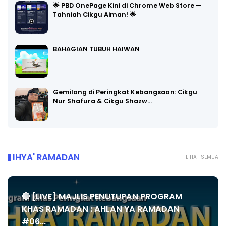
🌟 PBD OnePage Kini di Chrome Web Store —
Tahniah Cikgu Aiman! 🌟
BAHAGIAN TUBUH HAIWAN
Gemilang di Peringkat Kebangsaan: Cikgu
Nur Shafura & Cikgu Shazw…
IHYA' RAMADAN
LIHAT SEMUA
🔴 [LIVE] MAJLIS PENUTUPAN PROGRAM
KHAS RAMADAN : AHLAN YA RAMADAN
#06...