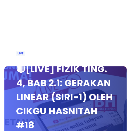
LIVE
🔴[LIVE] FIZIK TING.
4, BAB 2.1: GERAKAN
LINEAR (SIRI-1) OLEH
CIKGU HASNITAH
#18