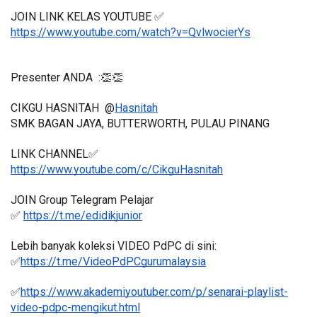
JOIN LINK KELAS YOUTUBE ✅
https://www.youtube.com/watch?v=QvlwocierYs
Presenter ANDA  :👏👏
CIKGU HASNITAH  @
Hasnitah
SMK BAGAN JAYA, BUTTERWORTH, PULAU PINANG 
LINK CHANNEL✅
https://www.youtube.com/c/CikguHasnitah
JOIN Group Telegram Pelajar
✅ 
https://t.me/edidikjunior
Lebih banyak koleksi VIDEO PdPC di sini:
✅
https://t.me/VideoPdPCgurumalaysia
✅
https://www.akademiyoutuber.com/p/senarai-playlist-
video-pdpc-mengikut.html