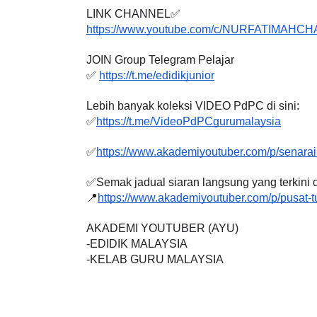
LINK CHANNEL✅
https://www.youtube.com/c/NURFATIMAHC
JOIN Group Telegram Pelajar
BICARA PROFESIONAL 8 :
BICARA K
✅ 
https://t.me/edidikjunior
TIMBALAN KETUA PENGARAH
MAKANAN 
Lebih banyak koleksi VIDEO PdPC di sini:
PENDIDIKAN MALAYSIA
BERKUALIT
✅
https://t.me/VideoPdPCgurumalaysia
Unknown
9 hari yang lalu
Unknown
✅
https://www.akademiyoutuber.com/p/senarai-
✅Semak jadual siaran langsung yang terkini di
📍
https://www.akademiyoutuber.com/p/pusat-t
AKADEMI YOUTUBER (AYU)
-EDIDIK MALAYSIA
-KELAB GURU MALAYSIA