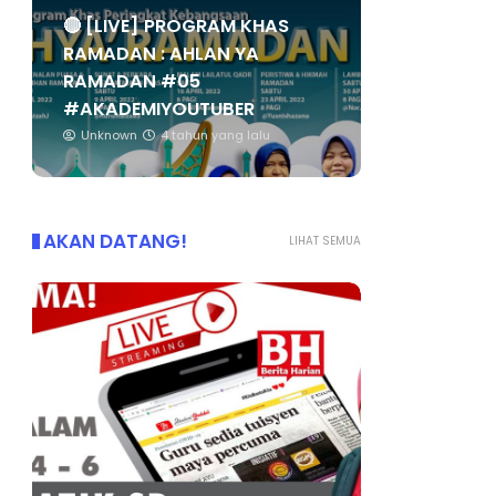
🔴 [LIVE] PROGRAM KHAS
RAMADAN : AHLAN YA
RAMADAN #05
#AKADEMIYOUTUBER
Unknown
4 tahun yang lalu
AKAN DATANG!
LIHAT SEMUA