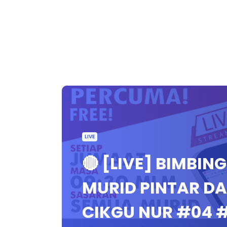
LIVE
🔴 [LIVE] BIMBIN
MURID PINTAR D
CIKGU NUR #04 