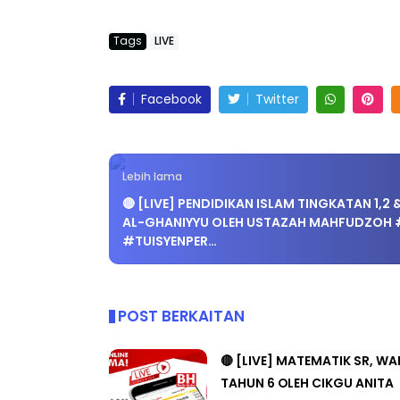
Tags
LIVE
Facebook
Twitter
Lebih lama
🔴 [LIVE] PENDIDIKAN ISLAM TINGKATAN 1,2 
AL-GHANIYYU OLEH USTAZAH MAHFUDZOH
#TUISYENPER…
POST BERKAITAN
🔴 [LIVE] MATEMATIK SR, W
TAHUN 6 OLEH CIKGU ANITA