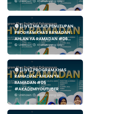
Unknown
4 tahun yang lalu
🔴 [LIVE] MAJLIS PENUTUPAN
PROGRAM KHAS RAMADAN :
AHLAN YA RAMADAN #06...
Unknown
4 tahun yang lalu
🔴 [LIVE] PROGRAM KHAS
RAMADAN : AHLAN YA
RAMADAN #05
#AKADEMIYOUTUBER
Unknown
4 tahun yang lalu