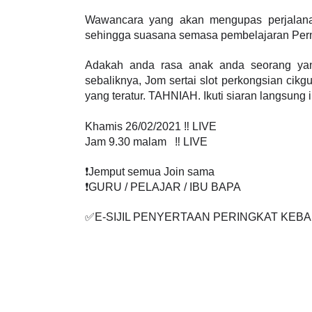
UKM.
Wawancara yang akan mengupas perjalanan
sehingga suasana semasa pembelajaran Per
Adakah anda rasa anak anda seorang yang
sebaliknya, Jom sertai slot perkongsian ci
yang teratur. TAHNIAH. Ikuti siaran langsung in
Khamis 26/02/2021 ‼️ LIVE
Jam 9.30 malam   ‼️ LIVE
❗️Jemput semua Join sama
❗️GURU / PELAJAR / IBU BAPA
✅E-SIJIL PENYERTAAN PERINGKAT KEB