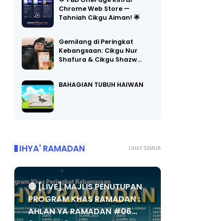
🌟 PBD OnePage Kini di
Chrome Web Store —
Tahniah Cikgu Aiman! 🌟
Gemilang di Peringkat
Kebangsaan: Cikgu Nur
Shafura & Cikgu Shazw…
BAHAGIAN TUBUH HAIWAN
IHYA' RAMADAN
LIHAT SEMUA
🔴 [LIVE] MAJLIS PENUTUPAN
PROGRAM KHAS RAMADAN :
AHLAN YA RAMADAN #06...