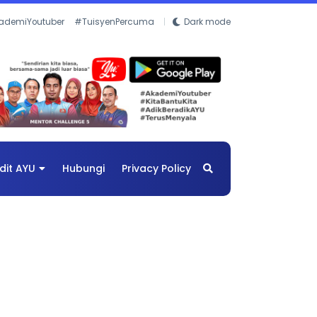
ademiYoutuber
#TuisyenPercuma
Dark mode
dit AYU
Hubungi
Privacy Policy