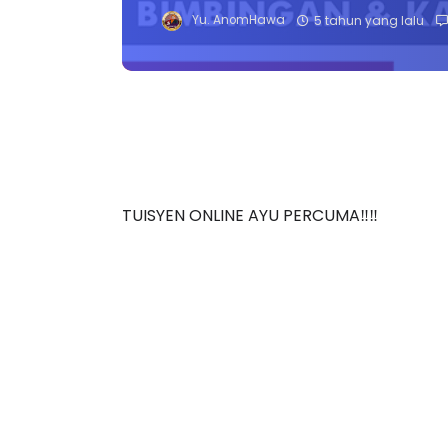
Yu. AnomHawa
5 tahun yang lalu
TUISYEN ONLINE AYU PERCUMA‼️‼️