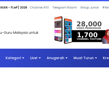
 OLEH CIKGU ANITA #ALLINONE #141 #...
Channel AYU
Telegram Rasmi
Group Junior
#Ak
uru-Guru Malaysia untuk
Kategori
Live!
Anugerah
Muat Turun
Kre