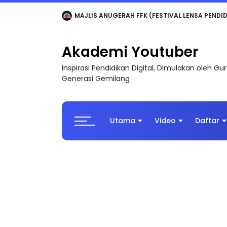
LIVE
🔴 [LIVE] MATEMATIK SR, WANG TAHUN 6
Akademi Youtuber
Inspirasi Pendidikan Digital, Dimulakan oleh G
Generasi Gemilang
Utama
Video
Daftar