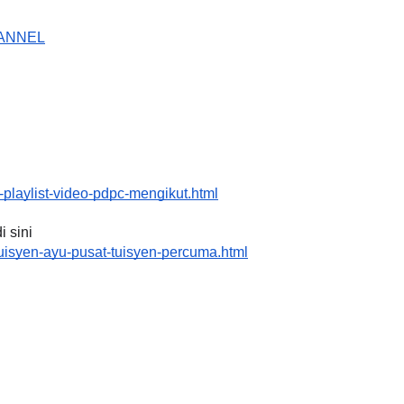
HANNEL
LIVE
ORPORAT 3 : PROGRAM
SELAMAT DAN
🔴 [LIVE] MATEMATIK SR,
I (AMALAN PER...
TAHUN 6 OLEH CIKGU ANIT
#ALLINONE #141 #...
9 hari yang lalu
playlist-video-pdpc-mengikut.html
Yu. Chekgu LK
6 hari yang lalu
 sini 
uisyen-ayu-pusat-tuisyen-percuma.html