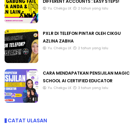
DIFFERENT ACCOUNTS : EASY STEPS!
Yu. Chekgu LK
2 tahun yang lalu
PXLR DI TELEFON PINTAR OLEH CIKGU
AZLINA ZABHA
Yu. Chekgu LK
2 tahun yang lalu
CARA MENDAPATKAN PENSIJILAN MAGIC
SCHOOL AI CERTIFIED EDUCATOR
Yu. Chekgu LK
3 tahun yang lalu
CATAT ULASAN