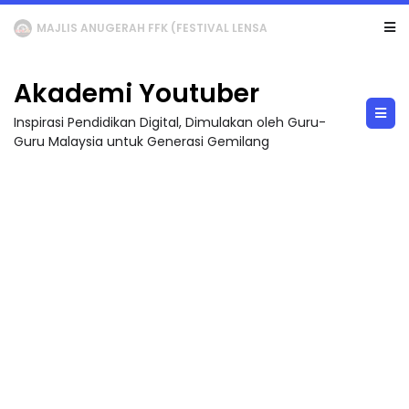
LIVE
🔴 [LIVE] MATEMATIK SR, WANG TAHUN 6 OLEH CIKGU ANITA #ALLINONE #141 #...
Akademi Youtuber
Inspirasi Pendidikan Digital, Dimulakan oleh Guru-
Guru Malaysia untuk Generasi Gemilang