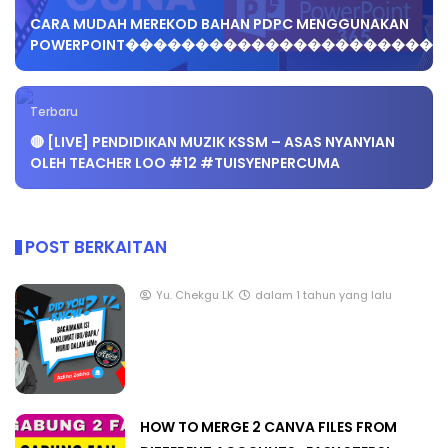
CARA MUDAH MEREKOD BAHAN PDPC MENGGUNAKAN
POWERPOINT���������������������
Terbaru
🔴 [LIVE] PENDIDIKAN MUZIK KSSM – ASAS NYANYIAN
OLEH TEACHER LOO #12 #TUISYENPERCUMA
POST BERKAITAN
Yu. Chekgu LK
dalam 1 tahun yang lalu
HOW TO MERGE 2 CANVA FILES FROM