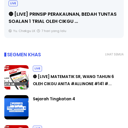
BICARA PROFESIONA
PENGARAH PENDIDI
P PERAKAUNAN, BEDAH TUNTAS
EH CIKGU ...
Unknown
9 hari yang 
 yang lalu
SEGMEN KHAS
LIHAT SEMUA
LIVE
🔴 [LIVE] MATEMATIK SR, WANG TAHUN 6
OLEH CIKGU ANITA #ALLINONE #141 #...
Sejarah Tingkatan 4