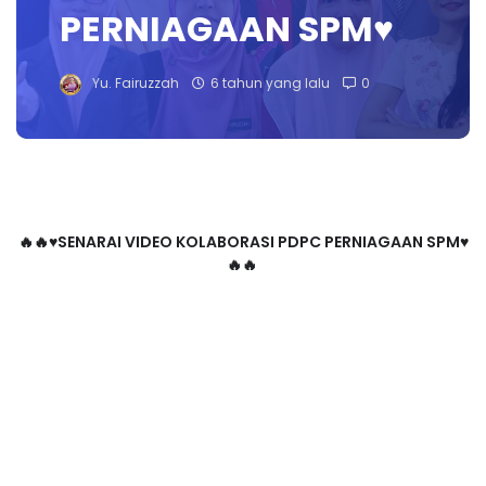
PERNIAGAAN SPM♥️
Yu. Fairuzzah
6 tahun yang lalu
0
🔥🔥
♥️
SENARAI VIDEO KOLABORASI PDPC PERNIAGAAN SPM
♥️
🔥🔥