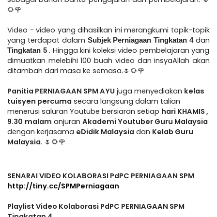
🌻🌹
Video - video yang dihasilkan ini merangkumi topik-topik
yang terdapat dalam
dan
Subjek Perniagaan Tingkatan 4
. Hingga kini koleksi video pembelajaran yang
Tingkatan 5
dimuatkan melebihi 100 buah video dan insyaAllah akan
ditambah dari masa ke semasa.
🌷🌻🌹
Panitia PERNIAGAAN SPM AYU
juga menyediakan
kelas
tuisyen percuma
secara langsung dalam talian
menerusi saluran Youtube bersiaran setiap
hari KHAMIS ,
9.30
malam
anjuran
Akademi Youtuber Guru Malaysia
dengan kerjasama
eDidik Malaysia
dan
Kelab Guru
Malaysia
.
🌷🌻🌹
SENARAI VIDEO KOLABORASI PdPC PERNIAGAAN SPM
http://tiny.cc/SPMPerniagaan
Playlist Video Kolaborasi PdPC PERNIAGAAN SPM
Tingkatan 4.