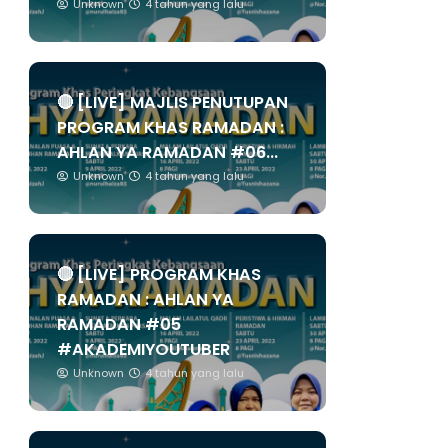
Unknown
4 tahun yang lalu
🔴 [LIVE] MAJLIS PENUTUPAN
PROGRAM KHAS RAMADAN :
AHLAN YA RAMADAN #06...
Unknown
4 tahun yang lalu
🔴 [LIVE] PROGRAM KHAS
RAMADAN : AHLAN YA
RAMADAN #05
#AKADEMIYOUTUBER
Unknown
4 tahun yang lalu