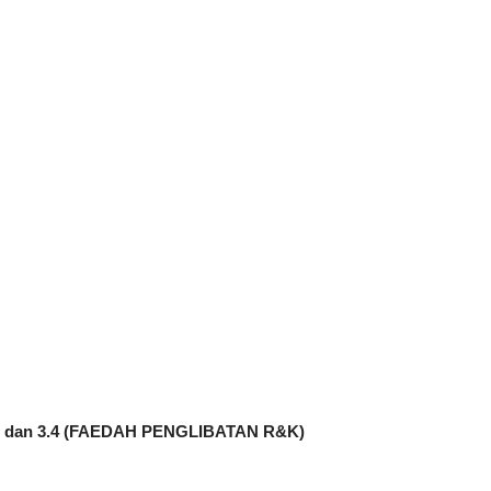
LIVE
🔴 [LIVE] PRINSIP PERAKAU
10 hari yang lalu
BEDAH TUNTAS SOALAN 1 T
OLEH CIKGU ...
Yu. Chekgu LK
8 hari yang lalu
 dan 3.4 (FAEDAH PENGLIBATAN R&K)