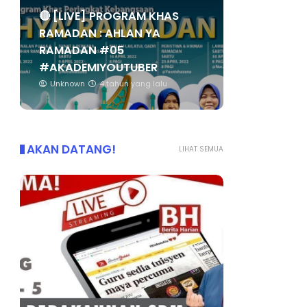
🔴 [LIVE] PROGRAM KHAS
RAMADAN : AHLAN YA
RAMADAN #05
#AKADEMIYOUTUBER
Unknown
4 tahun yang lalu
AKAN DATANG!
LIHAT SEMUA