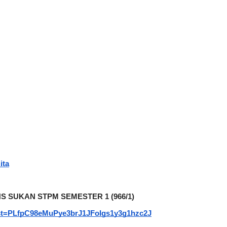
ita
S SUKAN STPM SEMESTER 1 (966/1)
?list=PLfpC98eMuPye3brJ1JFoIgs1y3g1hzc2J