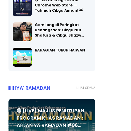
🌟 PBD OnePage Kini di
Chrome Web Store —
Tahniah Cikgu Aiman! 🌟
Gemilang di Peringkat
Kebangsaan: Cikgu Nur
Shafura & Cikgu Shazw…
BAHAGIAN TUBUH HAIWAN
IHYA' RAMADAN
LIHAT SEMUA
🔴 [LIVE] MAJLIS PENUTUPAN
PROGRAM KHAS RAMADAN :
AHLAN YA RAMADAN #06...