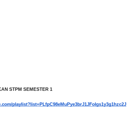
UKAN STPM SEMESTER 1
be.com/playlist?list=PLfpC98eMuPye3brJ1JFoIgs1y3g1hzc2J