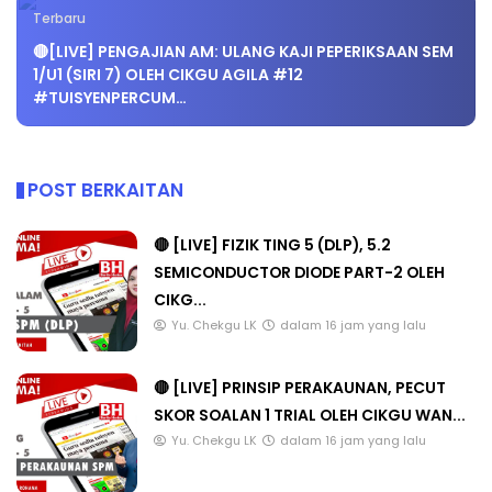
Terbaru
🔴[LIVE] PENGAJIAN AM: ULANG KAJI PEPERIKSAAN SEM
1/U1 (SIRI 7) OLEH CIKGU AGILA #12
#TUISYENPERCUM…
POST BERKAITAN
🔴 [LIVE] FIZIK TING 5 (DLP), 5.2
SEMICONDUCTOR DIODE PART-2 OLEH
CIKG...
Yu. Chekgu LK
dalam 16 jam yang lalu
🔴 [LIVE] PRINSIP PERAKAUNAN, PECUT
SKOR SOALAN 1 TRIAL OLEH CIKGU WAN...
Yu. Chekgu LK
dalam 16 jam yang lalu