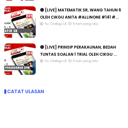
🔴 [LIVE] MATEMATIK SR, WANG TAHUN 6
OLEH CIKGU ANITA #ALLINONE #141 #...
Yu. Chekgu LK
8 hari yang lalu
🔴 [LIVE] PRINSIP PERAKAUNAN, BEDAH
TUNTAS SOALAN 1 TRIAL OLEH CIKGU ...
Yu. Chekgu LK
9 hari yang lalu
CATAT ULASAN