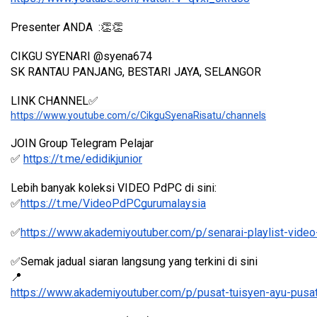
Presenter ANDA  :👏👏
CIKGU SYENARI @syena674
SK RANTAU PANJANG, BESTARI JAYA, SELANGOR
LINK CHANNEL✅
https://www.youtube.com/c/CikguSyenaRisatu/channels
JOIN Group Telegram Pelajar
✅ 
https://t.me/edidikjunior
Lebih banyak koleksi VIDEO PdPC di sini:
✅
https://t.me/VideoPdPCgurumalaysia
✅
https://www.akademiyoutuber.com/p/senarai-playlist-video
✅Semak jadual siaran langsung yang terkini di sini 
📍
https://www.akademiyoutuber.com/p/pusat-tuisyen-ayu-pusat