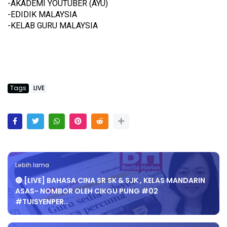
-AKADEMI YOUTUBER (AYU)
-EDIDIK MALAYSIA
-KELAB GURU MALAYSIA
Tags
LIVE
Lebih lama
🔴 [LIVE] BAHASA CINA SR SK & SJK , KELAS MANDARIN
ASAS- NOMBOR OLEH CIKGU PUNG #02
#TUISYENPER…