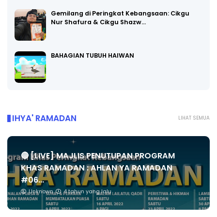
Gemilang di Peringkat Kebangsaan: Cikgu
Nur Shafura & Cikgu Shazw…
BAHAGIAN TUBUH HAIWAN
IHYA' RAMADAN
LIHAT SEMUA
🔴 [LIVE] MAJLIS PENUTUPAN PROGRAM
KHAS RAMADAN : AHLAN YA RAMADAN
#06...
Unknown
4 tahun yang lalu