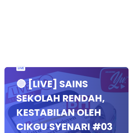
LIVE
🔴 [LIVE] SAINS
SEKOLAH RENDAH,
KESTABILAN OLEH
CIKGU SYENARI #03