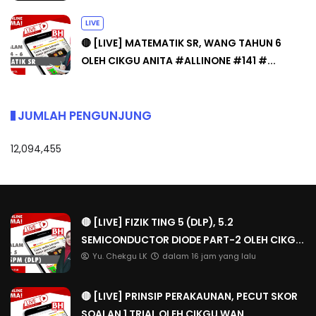
LIVE
🔴 [LIVE] MATEMATIK SR, WANG TAHUN 6
OLEH CIKGU ANITA #ALLINONE #141 #...
JUMLAH PENGUNJUNG
12,094,455
🔴 [LIVE] FIZIK TING 5 (DLP), 5.2
SEMICONDUCTOR DIODE PART-2 OLEH CIKG...
Yu. Chekgu LK
dalam 16 jam yang lalu
🔴 [LIVE] PRINSIP PERAKAUNAN, PECUT SKOR
SOALAN 1 TRIAL OLEH CIKGU WAN...