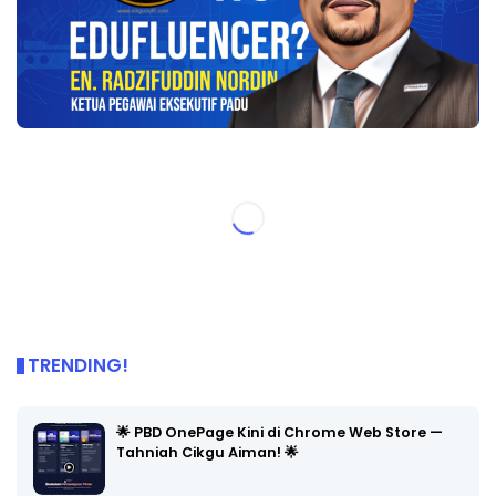
TRENDING!
🌟 PBD OnePage Kini di Chrome Web Store —
Tahniah Cikgu Aiman! 🌟