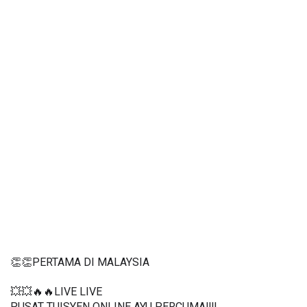
👏👏PERTAMA DI MALAYSIA
💥💥🔥🔥LIVE LIVE 
PUSAT TUISYEN ONLINE AYU PERCUMA‼️‼️