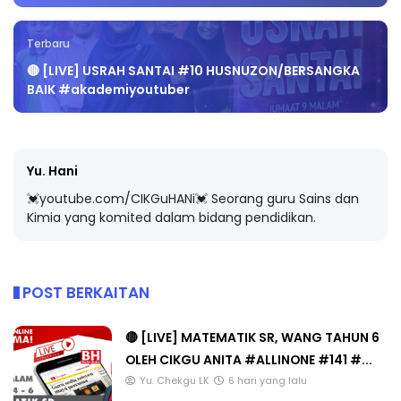
Terbaru
🔴 [LIVE] USRAH SANTAI #10 HUSNUZON/BERSANGKA
BAIK #akademiyoutuber
Yu. Hani
💓youtube.com/CIKGuHANi💓 Seorang guru Sains dan
Kimia yang komited dalam bidang pendidikan.
POST BERKAITAN
🔴 [LIVE] MATEMATIK SR, WANG TAHUN 6
OLEH CIKGU ANITA #ALLINONE #141 #...
Yu. Chekgu LK
6 hari yang lalu