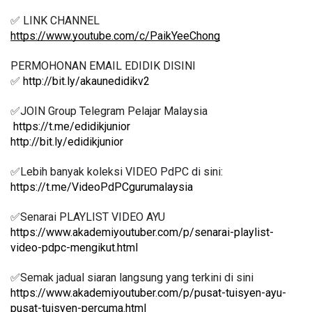
✅ LINK CHANNEL 
https://www.youtube.com/c/PaikYeeChong
PERMOHONAN EMAIL EDIDIK DISINI
✅ 
http://bit.ly/akaunedidikv2
✅JOIN Group Telegram Pelajar Malaysia
https://t.me/edidikjunior
http://bit.ly/edidikjunior
✅Lebih banyak koleksi VIDEO PdPC di sini:
https://t.me/VideoPdPCgurumalaysia
✅Senarai PLAYLIST VIDEO AYU
https://www.akademiyoutuber.com/p/senarai-playlist-
video-pdpc-mengikut.html
✅Semak jadual siaran langsung yang terkini di sini
https://www.akademiyoutuber.com/p/pusat-tuisyen-ayu-
pusat-tuisyen-percuma.html