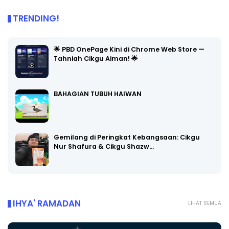
TRENDING!
🌟 PBD OnePage Kini di Chrome Web Store —
Tahniah Cikgu Aiman! 🌟
BAHAGIAN TUBUH HAIWAN
Gemilang di Peringkat Kebangsaan: Cikgu
Nur Shafura & Cikgu Shazw…
IHYA' RAMADAN
LIHAT SEMUA