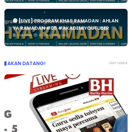
🔴 [LIVE] PROGRAM KHAS RAMADAN : AHLAN
YA RAMADAN #05 #AKADEMIYOUTUBER
Unknown
4 tahun yang lalu
AKAN DATANG!
LIHAT SEMUA