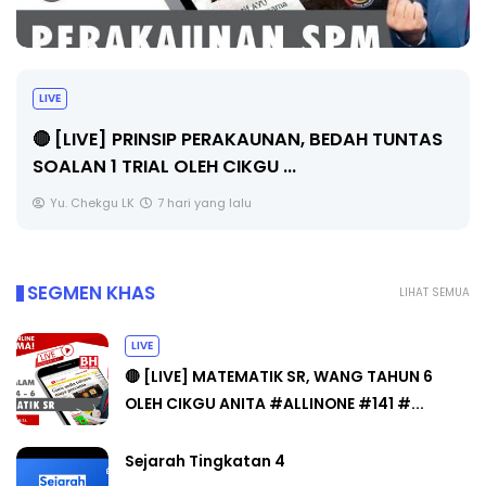
LIVE
🔴 [LIVE] PRINSIP PERAKAUNAN, BEDAH TUNTAS
SOALAN 1 TRIAL OLEH CIKGU ...
Yu. Chekgu LK
7 hari yang lalu
SEGMEN KHAS
LIHAT SEMUA
LIVE
🔴 [LIVE] MATEMATIK SR, WANG TAHUN 6
OLEH CIKGU ANITA #ALLINONE #141 #...
Sejarah Tingkatan 4