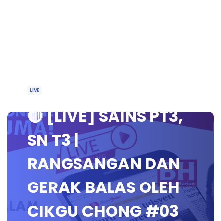
LIVE
🔴 [LIVE] SAINS PT3,
SN T3 |
RANGSANGAN DAN
GERAK BALAS OLEH
CIKGU CHONG #03