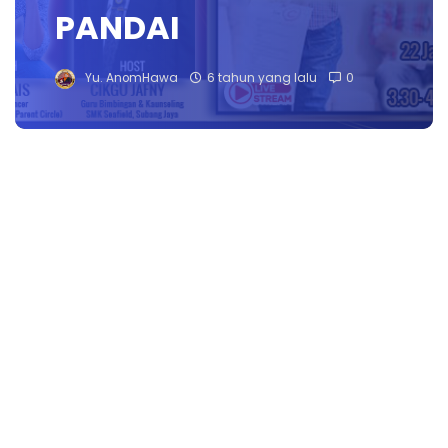
PANDAI
Yu. AnomHawa
6 tahun yang lalu
0