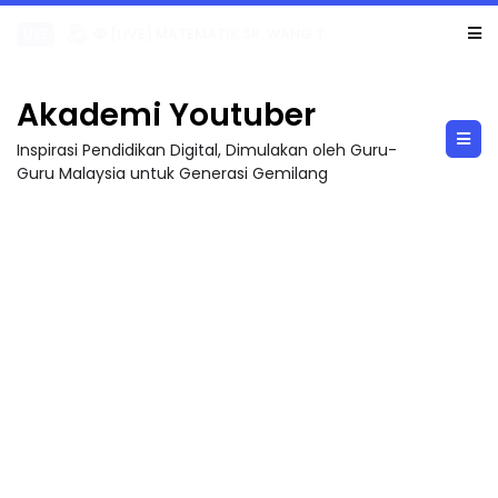
LIVE
🔴 [LIVE] MATEMATIK SR, WANG TAHUN 6 OLEH CIKGU ANITA #ALLINONE #141 #...
Akademi Youtuber
Inspirasi Pendidikan Digital, Dimulakan oleh Guru-
Guru Malaysia untuk Generasi Gemilang