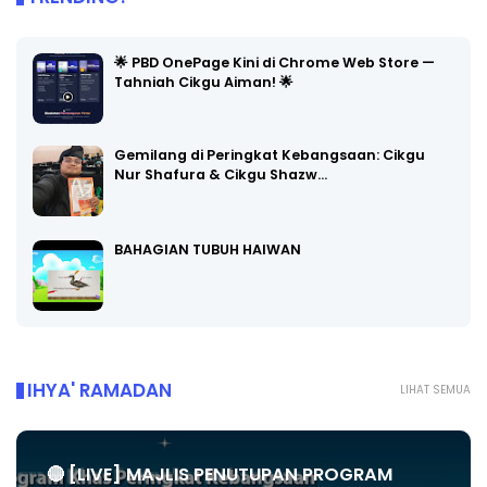
🌟 PBD OnePage Kini di Chrome Web Store —
Tahniah Cikgu Aiman! 🌟
Gemilang di Peringkat Kebangsaan: Cikgu
Nur Shafura & Cikgu Shazw…
BAHAGIAN TUBUH HAIWAN
IHYA' RAMADAN
LIHAT SEMUA
🔴 [LIVE] MAJLIS PENUTUPAN PROGRAM