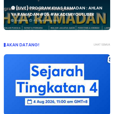
🔴 [LIVE] PROGRAM KHAS RAMADAN : AHLAN
YA RAMADAN #05 #AKADEMIYOUTUBER
Unknown
4 tahun yang lalu
AKAN DATANG!
LIHAT SEMUA