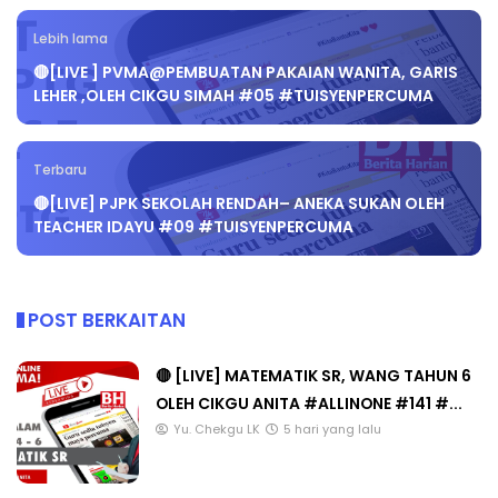
Lebih lama
🔴[LIVE ] PVMA@PEMBUATAN PAKAIAN WANITA, GARIS
LEHER ,OLEH CIKGU SIMAH #05 #TUISYENPERCUMA
Terbaru
🔴[LIVE] PJPK SEKOLAH RENDAH– ANEKA SUKAN OLEH
TEACHER IDAYU #09 #TUISYENPERCUMA
POST BERKAITAN
🔴 [LIVE] MATEMATIK SR, WANG TAHUN 6
OLEH CIKGU ANITA #ALLINONE #141 #...
Yu. Chekgu LK
5 hari yang lalu