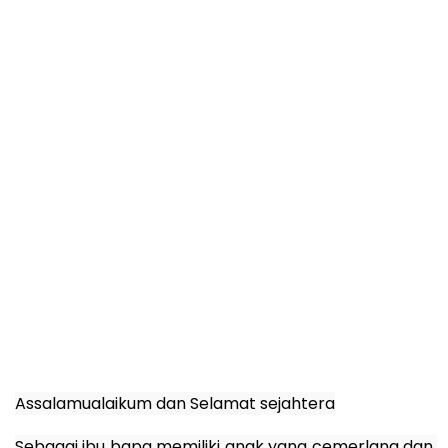
Assalamualaikum dan Selamat sejahtera
Sebagai ibu bapa memiliki anak yang cemerlang dan 