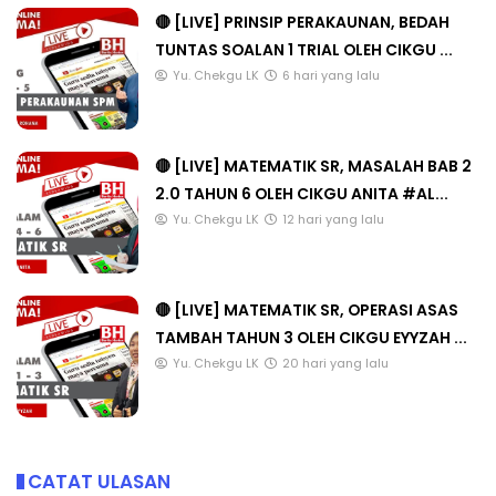
🔴 [LIVE] PRINSIP PERAKAUNAN, BEDAH
TUNTAS SOALAN 1 TRIAL OLEH CIKGU ...
Yu. Chekgu LK
6 hari yang lalu
🔴 [LIVE] MATEMATIK SR, MASALAH BAB 2
2.0 TAHUN 6 OLEH CIKGU ANITA #AL...
Yu. Chekgu LK
12 hari yang lalu
🔴 [LIVE] MATEMATIK SR, OPERASI ASAS
TAMBAH TAHUN 3 OLEH CIKGU EYYZAH ...
Yu. Chekgu LK
20 hari yang lalu
CATAT ULASAN