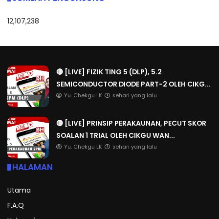
12,107,238
🔴 [LIVE] FIZIK TING 5 (DLP), 5.2
SEMICONDUCTOR DIODE PART-2 OLEH CIKG...
Yu. Chekgu LK
sehari yang lalu
🔴 [LIVE] PRINSIP PERAKAUNAN, PECUT SKOR
SOALAN 1 TRIAL OLEH CIKGU WAN...
Yu. Chekgu LK
sehari yang lalu
HALAMAN
Utama
F.A.Q