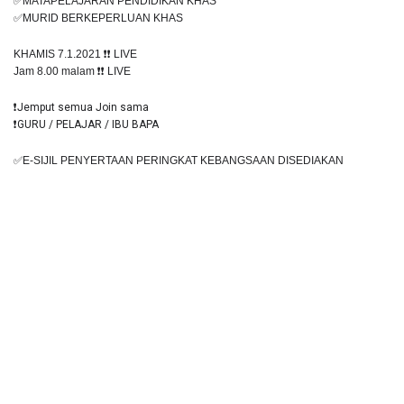
✅MATAPELAJARAN PENDIDIKAN KHAS 
✅MURID BERKEPERLUAN KHAS
KHAMIS 7.1.2021 
❗️❗️
 LIVE
Jam 8.00 malam 
❗️❗️
 LIVE
❗️Jemput semua Join sama
❗️GURU / PELAJAR / IBU BAPA
✅E-SIJIL PENYERTAAN PERINGKAT KEBANGSAAN DISEDIAKAN