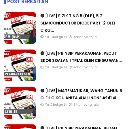
POST BERKAITAN
🔴 [LIVE] FIZIK TING 5 (DLP), 5.2
SEMICONDUCTOR DIODE PART-2 OLEH
CIKG...
Yu. Chekgu LK
sehari yang lalu
🔴 [LIVE] PRINSIP PERAKAUNAN, PECUT
SKOR SOALAN 1 TRIAL OLEH CIKGU WAN...
Yu. Chekgu LK
sehari yang lalu
🔴 [LIVE] MATEMATIK SR, WANG TAHUN 6
OLEH CIKGU ANITA #ALLINONE #141 #...
Yu. Chekgu LK
8 hari yang lalu
🔴 [LIVE] PRINSIP PERAKAUNAN, BEDAH