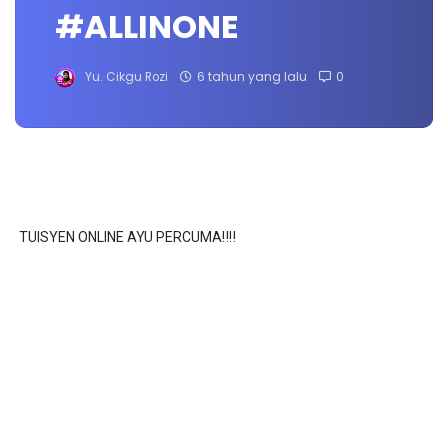
#ALLINONE
Yu. Cikgu Rozi
6 tahun yang lalu
0
TUISYEN ONLINE AYU PERCUMA‼️‼️