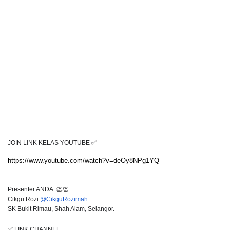
JOIN LINK KELAS YOUTUBE ✅
https://www.youtube.com/watch?v=deOy8NPg1YQ
Presenter ANDA :👏👏
Cikgu Rozi 
@CikguRozimah
SK Bukit Rimau, Shah Alam, Selangor. 
✅ LINK CHANNEL 