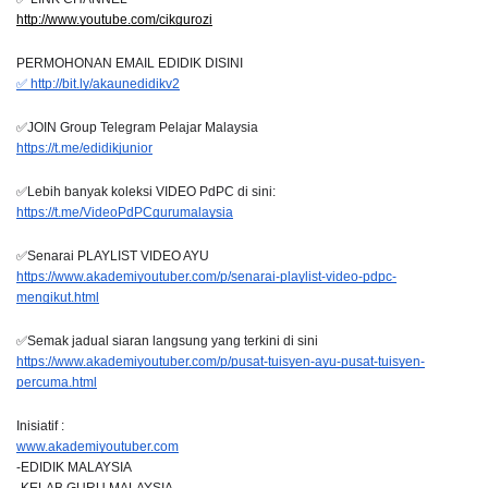
http://www.youtube.com/cikgurozi
PERMOHONAN EMAIL EDIDIK DISINI
✅ http://bit.ly/akaunedidikv2
✅JOIN Group Telegram Pelajar Malaysia
https://t.me/edidikjunior
✅Lebih banyak koleksi VIDEO PdPC di sini:
https://t.me/VideoPdPCgurumalaysia
✅Senarai PLAYLIST VIDEO AYU
https://www.akademiyoutuber.com/p/senarai-playlist-video-pdpc-
mengikut.html
✅Semak jadual siaran langsung yang terkini di sini
https://www.akademiyoutuber.com/p/pusat-tuisyen-ayu-pusat-tuisyen-
percuma.html
Inisiatif :
www.akademiyoutuber.com
-EDIDIK MALAYSIA