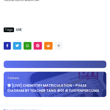
-KELAB GURU MALAYSIA
Tags
LIVE
Terbaru
🔴 [LIVE] CHEMISTRY MATRICULATION - PHASE
DIAGRAM BY TEACHER TANG #01 #TUISYENPERCUMA