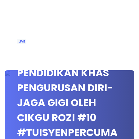
LIVE
🔴 [LIVE]
PENDIDIKAN KHAS
PENGURUSAN DIRI-
JAGA GIGI OLEH
CIKGU ROZI #10
#TUISYENPERCUMA