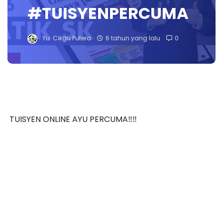
#TUISYENPERCUMA
Yu. Cikgu Putera
6 tahun yang lalu
0
TUISYEN ONLINE AYU PERCUMA‼️‼️