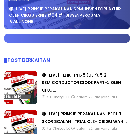
Lebih lama
🔴 [LIVE] PRINSIP PERAKAUNAN SPM, INVENTORI AKHIR
OLEH CIKGU ERNIE #04 #TUISYENPERCUMA
#ALLINONE
POST BERKAITAN
🔴 [LIVE] FIZIK TING 5 (DLP), 5.2
SEMICONDUCTOR DIODE PART-2 OLEH
CIKG...
Yu. Chekgu LK
dalam 22 jam yang lalu
🔴 [LIVE] PRINSIP PERAKAUNAN, PECUT
SKOR SOALAN 1 TRIAL OLEH CIKGU WAN...
Yu. Chekgu LK
dalam 22 jam yang lalu