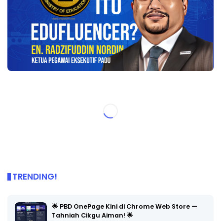
TRENDING!
🌟 PBD OnePage Kini di Chrome Web Store —
Tahniah Cikgu Aiman! 🌟