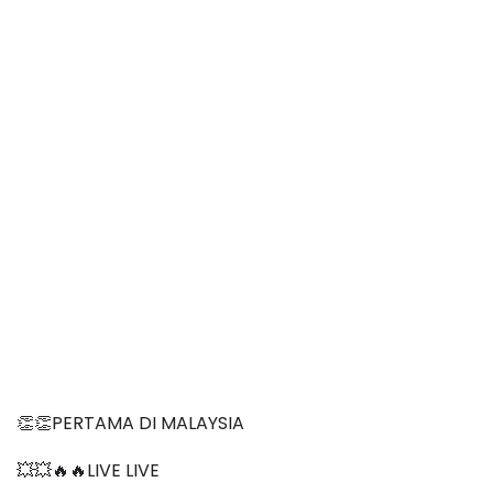
👏👏PERTAMA DI MALAYSIA
💥💥🔥🔥LIVE LIVE 