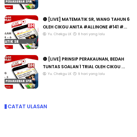
🔴 [LIVE] MATEMATIK SR, WANG TAHUN 6
OLEH CIKGU ANITA #ALLINONE #141 #...
Yu. Chekgu LK
8 hari yang lalu
🔴 [LIVE] PRINSIP PERAKAUNAN, BEDAH
TUNTAS SOALAN 1 TRIAL OLEH CIKGU ...
Yu. Chekgu LK
9 hari yang lalu
CATAT ULASAN