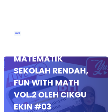
LIVE
🔴 [LIVE]
MATEMATIK
SEKOLAH RENDAH,
FUN WITH MATH
VOL.2 OLEH CIKGU
EKIN #03