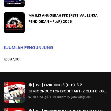
MAJLIS ANUGERAH FFK (FESTIVAL LENSA
PENDIDIKAN - FLeP) 2026
JUMLAH PENGUNJUNG
12,097,001
🔴 [LIVE] FIZIK TING 5 (DLP), 5.2
SEMICONDUCTOR DIODE PART-2 OLEH CIKG...
Yu. Chekgu LK
dalam 22 jam yang lalu
🔴 [LIVE] PRINSIP PERAKAUNAN, PECUT SKOR