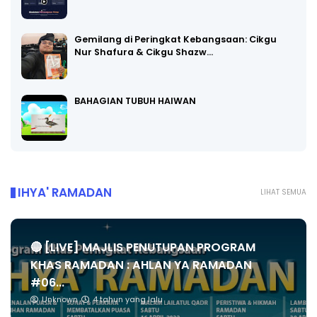
Gemilang di Peringkat Kebangsaan: Cikgu
Nur Shafura & Cikgu Shazw…
BAHAGIAN TUBUH HAIWAN
IHYA' RAMADAN
LIHAT SEMUA
🔴 [LIVE] MAJLIS PENUTUPAN PROGRAM
KHAS RAMADAN : AHLAN YA RAMADAN
#06...
Unknown
4 tahun yang lalu