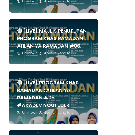
Unknown
4 tahun yang lalu
🔴 [LIVE] MAJLIS PENUTUPAN
PROGRAM KHAS RAMADAN :
AHLAN YA RAMADAN #06...
Unknown
4 tahun yang lalu
🔴 [LIVE] PROGRAM KHAS
RAMADAN : AHLAN YA
RAMADAN #05
#AKADEMIYOUTUBER
Unknown
4 tahun yang lalu