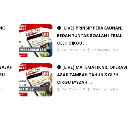
ANG
🔴 [LIVE] PRINSIP PERAKAUNAN,
BEDAH TUNTAS SOALAN 1 TRIAL
OLEH CIKGU ...
u
Yu. Chekgu LK
7 hari yang lalu
ASALAH
🔴 [LIVE] MATEMATIK SR, OPERASI
KGU
ASAS TAMBAH TAHUN 3 OLEH
CIKGU EYYZAH ...
lu
Yu. Chekgu LK
21 hari yang lalu