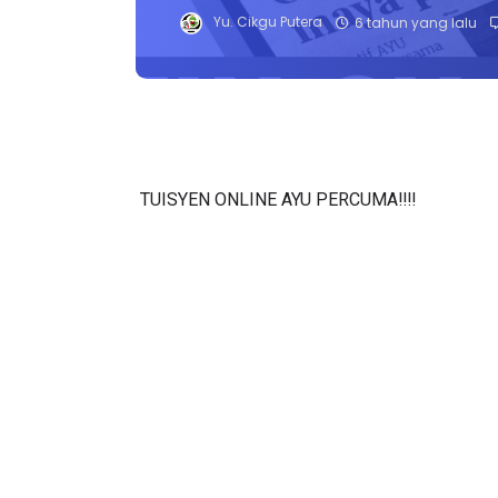
Yu. Cikgu Putera
6 tahun yang lalu
TUISYEN ONLINE AYU PERCUMA‼️‼️