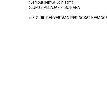
❗️Jemput semua Join sama
❗️GURU / PELAJAR / IBU BAPA
✅E-SIJIL PENYERTAAN PERINGKAT KEBANG