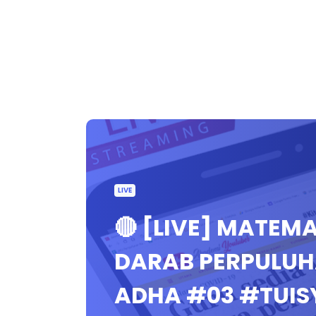
LIVE
🔴 [LIVE] MATEM
DARAB PERPULUH
ADHA #03 #TUI