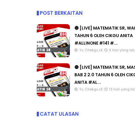
POST BERKAITAN
🔴 [LIVE] MATEMATIK SR, W
TAHUN 6 OLEH CIKGU ANITA
#ALLINONE #141 #...
Yu. Chekgu LK
6 hari yang lal
🔴 [LIVE] MATEMATIK SR, M
BAB 2 2.0 TAHUN 6 OLEH CI
ANITA #AL...
Yu. Chekgu LK
13 hari yang la
CATAT ULASAN