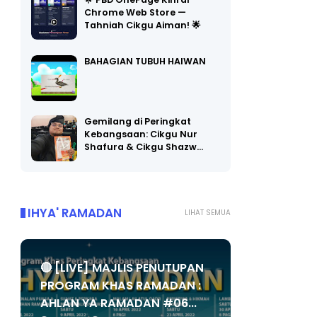
🌟 PBD OnePage Kini di
Chrome Web Store —
Tahniah Cikgu Aiman! 🌟
BAHAGIAN TUBUH HAIWAN
Gemilang di Peringkat
Kebangsaan: Cikgu Nur
Shafura & Cikgu Shazw…
IHYA' RAMADAN
LIHAT SEMUA
🔴 [LIVE] MAJLIS PENUTUPAN
PROGRAM KHAS RAMADAN :
AHLAN YA RAMADAN #06...