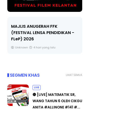
LIVE
IS ANUGERAH FFK
TIVAL LENSA PENDIDIKAN -
🔴 [LIVE] MATEMATI
) 2026
TAHUN 6 OLEH CIKGU
#ALLINONE #141 #...
nown
4 hari yang lalu
Yu. Chekgu LK
6 hari yan
SEGMEN KHAS
LIHAT SEMUA
LIVE
🔴 [LIVE] MATEMATIK SR,
WANG TAHUN 6 OLEH CIKGU
ANITA #ALLINONE #141 #...