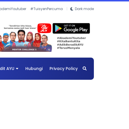
ademiYoutuber
#TuisyenPercuma
Dark mode
dit AYU
Hubungi
Privacy Policy