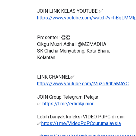
JOIN LINK KELAS YOUTUBE ✅
https://www.youtube.com/watch?v=hBgLMMl
Presenter :👏👏
Cikgu Muzri Adha l @MZMADHA
SK Chicha Menyabong, Kota Bharu,
Kelantan
LINK CHANNEL✅
https://www.youtube.com/MuzriAdhaMAYC
JOIN Group Telegram Pelajar
✅ 
https://t.me/edidikjunior
Lebih banyak koleksi VIDEO PdPC di sini:
✅
https://t.me/VideoPdPCgurumalaysia