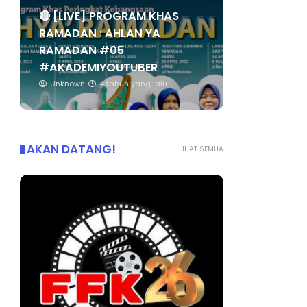
🔴 [LIVE] PROGRAM KHAS
RAMADAN : AHLAN YA
RAMADAN #05
#AKADEMIYOUTUBER
Unknown
4 tahun yang lalu
AKAN DATANG!
LIHAT SEMUA