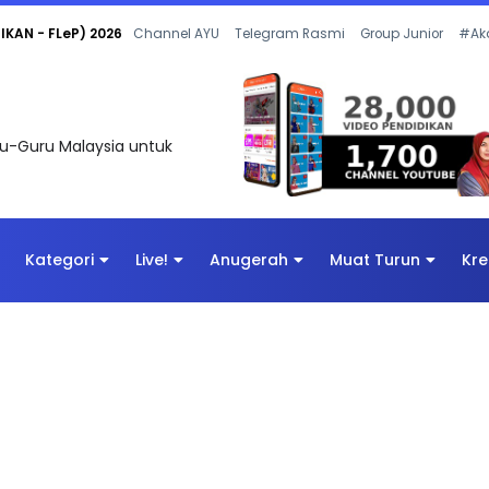
 OLEH CIKGU ANITA #ALLINONE #141 #...
Channel AYU
Telegram Rasmi
Group Junior
#Ak
uru-Guru Malaysia untuk
Kategori
Live!
Anugerah
Muat Turun
Kre