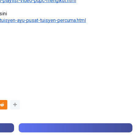
-playlist-video-pdpc-mengikut.html
ini 
tuisyen-ayu-pusat-tuisyen-percuma.html
BICARA PROFESIONAL 8 :
MAJL
TIMBALAN KETUA PENGARAH
(FES
AN,
PENDIDIKAN MALAYSIA
FLeP
IAL
Unknown
9 hari yang lalu
Unk