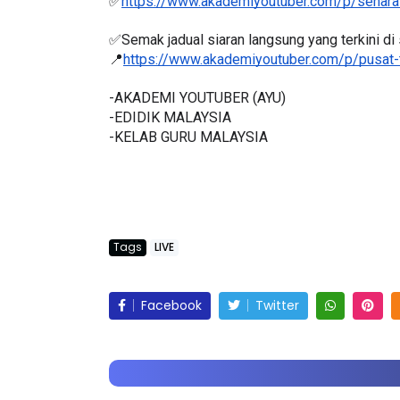
✅
https://www.akademiyoutuber.com/p/senarai
✅Semak jadual siaran langsung yang terkini di s
📍
https://www.akademiyoutuber.com/p/pusat-
LIVE
gkatan 4
-AKADEMI YOUTUBER (AYU)
🔴 [LIVE] PRINSIP PERAKAUN
-EDIDIK MALAYSIA
 hari yang lalu
-KELAB GURU MALAYSIA
BEDAH TUNTAS SOALAN 1 TR
OLEH CIKGU ...
Yu. Chekgu LK
7 hari yang lalu
Tags
LIVE
Facebook
Twitter