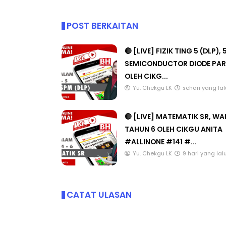
POST BERKAITAN
🔴 [LIVE] FIZIK TING 5 (DLP), 
SEMICONDUCTOR DIODE PAR
OLEH CIKG...
Yu. Chekgu LK
sehari yang lal
🔴 [LIVE] MATEMATIK SR, W
TAHUN 6 OLEH CIKGU ANITA
#ALLINONE #141 #...
Yu. Chekgu LK
9 hari yang lal
CATAT ULASAN