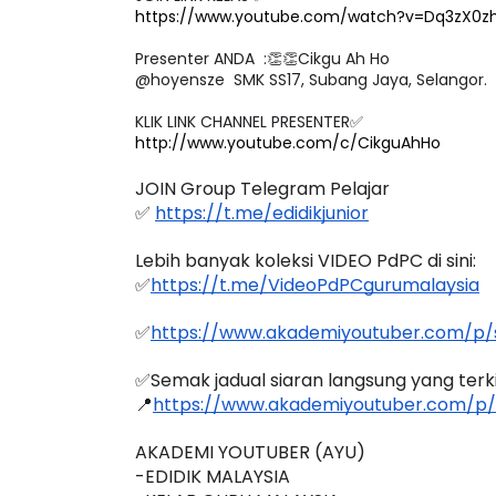
https://www.youtube.com/watch?v=Dq3zX0z
Presenter ANDA  :👏👏Cikgu Ah Ho 
@hoyensze  SMK SS17, Subang Jaya, Selangor.

http://www.youtube.com/c/CikguAhHo
JOIN Group Telegram Pelajar
✅ 
https://t.me/edidikjunior
Lebih banyak koleksi VIDEO PdPC di sini:
✅
https://t.me/VideoPdPCgurumalaysia
✅
https://www.akademiyoutuber.com/p/s
✅Semak jadual siaran langsung yang terkini
📍
https://www.akademiyoutuber.com/p/
AKADEMI YOUTUBER (AYU)
-EDIDIK MALAYSIA