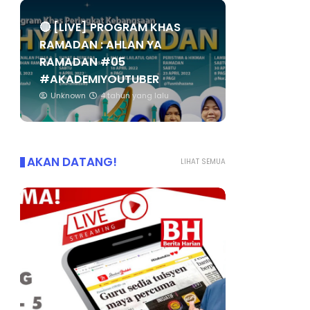
🔴 [LIVE] PROGRAM KHAS
RAMADAN : AHLAN YA
RAMADAN #05
#AKADEMIYOUTUBER
Unknown
4 tahun yang lalu
AKAN DATANG!
LIHAT SEMUA