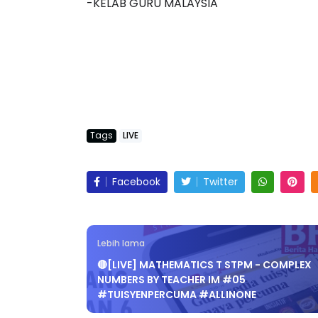
-KELAB GURU MALAYSIA
LIVE
AJLIS ANUGERAH FFK
FESTIVAL LENSA PENDIDIKAN -
🔴 [LIVE] MATEM
LeP) 2026
TAHUN 6 OLEH CI
Tags
LIVE
#ALLINONE #141 #
Unknown
7 hari yang lalu
Yu. Chekgu LK
9 ha
Facebook
Twitter
Lebih lama
🔴[LIVE] MATHEMATICS T STPM - COMPLEX
NUMBERS BY TEACHER IM #05
#TUISYENPERCUMA #ALLINONE