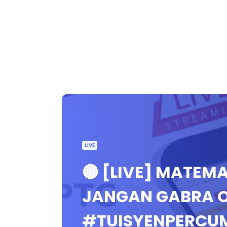
LIVE
🔴 [LIVE] MATEMA
JANGAN GABRA O
#TUISYENPERCU