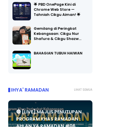
🌟 PBD OnePage Kini di
Chrome Web Store —
Tahniah Cikgu Aiman! 🌟
Gemilang di Peringkat
Kebangsaan: Cikgu Nur
Shafura & Cikgu Shazw…
BAHAGIAN TUBUH HAIWAN
IHYA' RAMADAN
LIHAT SEMUA
🔴 [LIVE] MAJLIS PENUTUPAN
PROGRAM KHAS RAMADAN :
AHLAN YA RAMADAN #06...