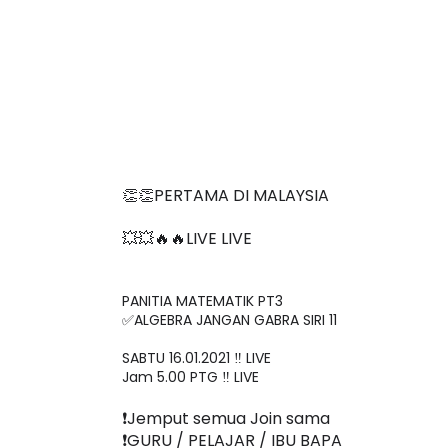
👏👏PERTAMA DI MALAYSIA
💥💥🔥🔥LIVE LIVE 
PANITIA MATEMATIK PT3

✅ALGEBRA JANGAN GABRA SIRI 11

SABTU 16.01.2021 ‼️ LIVE

Jam 5.00 PTG ‼️ LIVE
❗️Jemput semua Join sama
❗️GURU / PELAJAR / IBU BAPA