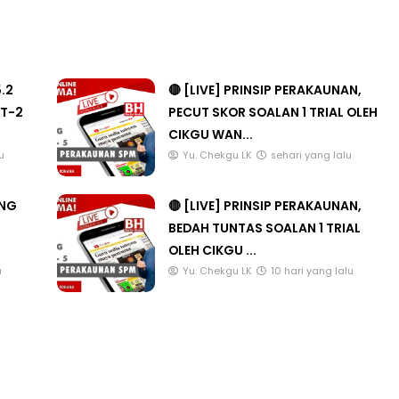
5.2
🔴 [LIVE] PRINSIP PERAKAUNAN,
T-2
PECUT SKOR SOALAN 1 TRIAL OLEH
CIKGU WAN...
u
Yu. Chekgu LK
sehari yang lalu
ANG
🔴 [LIVE] PRINSIP PERAKAUNAN,
BEDAH TUNTAS SOALAN 1 TRIAL
OLEH CIKGU ...
u
Yu. Chekgu LK
10 hari yang lalu