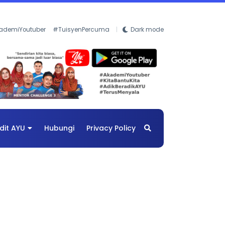
ademiYoutuber
#TuisyenPercuma
Dark mode
dit AYU
Hubungi
Privacy Policy