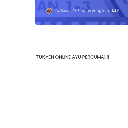
Yu. Reen
6 tahun yang lalu
0
TUISYEN ONLINE AYU PERCUMA‼️‼️