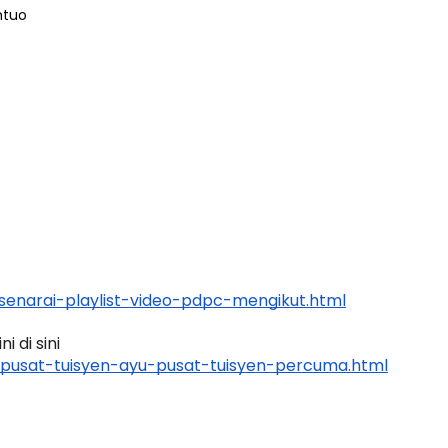
htuo
enarai-playlist-video-pdpc-mengikut.html
 di sini 
pusat-tuisyen-ayu-pusat-tuisyen-percuma.html