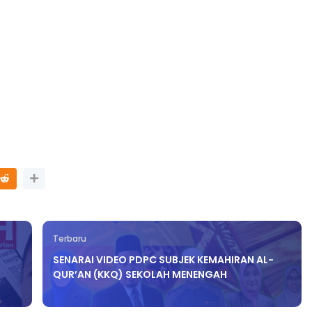
Sejarah Tingkatan 4
ATIK SR, WANG
Unknown
9 hari yang lalu
KGU ANITA
...
ri yang lalu
Terbaru
SENARAI VIDEO PDPC SUBJEK KEMAHIRAN AL-
QUR’AN (KKQ) SEKOLAH MENENGAH