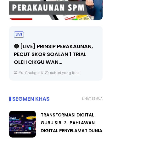
LIVE
TRANSFOR
SIRI 7 : P
🔴 [LIVE] PRINSIP PERAKAUNAN,
PENYELAM
PECUT SKOR SOALAN 1 TRIAL
OLEH CIKGU WAN...
Unknown
Yu. Chekgu LK
sehari yang lalu
SEGMEN KHAS
LIHAT SEMUA
TRANSFORMASI DIGITAL
GURU SIRI 7 : PAHLAWAN
DIGITAL PENYELAMAT DUNIA