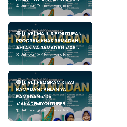
Unknown
4 tahun yang lalu
🔴 [LIVE] MAJLIS PENUTUPAN
PROGRAM KHAS RAMADAN :
AHLAN YA RAMADAN #06...
Unknown
4 tahun yang lalu
🔴 [LIVE] PROGRAM KHAS
RAMADAN : AHLAN YA
RAMADAN #05
#AKADEMIYOUTUBER
Unknown
4 tahun yang lalu