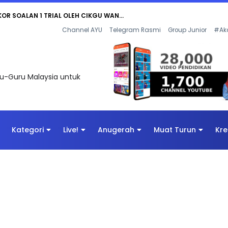
AN DIGITAL PENYELAMAT DUNIA
Channel AYU
Telegram Rasmi
Group Junior
#Ak
uru-Guru Malaysia untuk
Kategori
Live!
Anugerah
Muat Turun
Kre