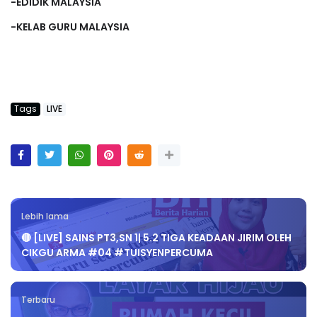
-EDIDIK MALAYSIA
-KELAB GURU MALAYSIA
Tags
LIVE
Lebih lama
🔴 [LIVE] SAINS PT3,SN 1| 5.2 TIGA KEADAAN JIRIM OLEH
CIKGU ARMA #04 #TUISYENPERCUMA
Terbaru