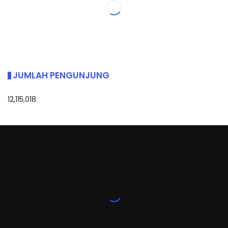
JUMLAH PENGUNJUNG
12,115,018
sided[recent/2]