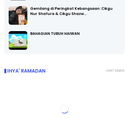
Gemilang di Peringkat Kebangsaan: Cikgu
Nur Shafura & Cikgu Shazw…
BAHAGIAN TUBUH HAIWAN
IHYA' RAMADAN
LIHAT SEMUA
sided-2[ramadan/4]