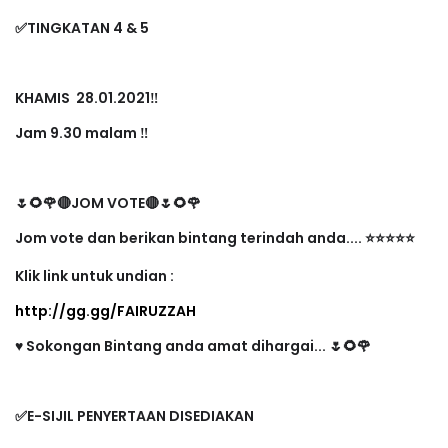
✅TINGKATAN 4 & 5
KHAMIS 28.01.2021‼️
Jam 9.30 malam ‼️
🌷🌻🌹
🔴JOM VOTE🔴
🌷🌻🌹
Jom vote dan berikan bintang terindah anda.... ⭐️⭐️⭐️⭐️⭐️
Klik link untuk undian :
http://gg.gg/FAIRUZZAH
♥️ Sokongan Bintang anda amat dihargai... 🌷🌻🌹
✅E-SIJIL PENYERTAAN DISEDIAKAN