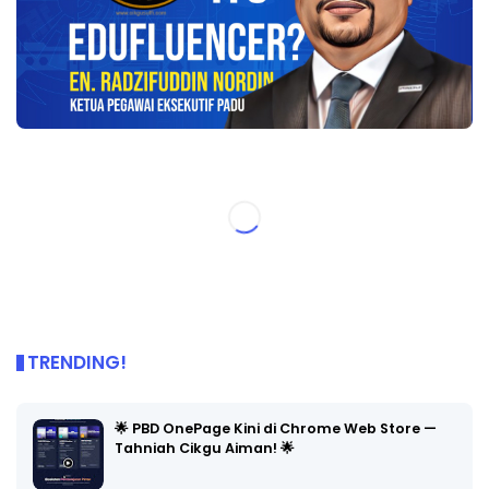
TRENDING!
🌟 PBD OnePage Kini di Chrome Web Store —
Tahniah Cikgu Aiman! 🌟