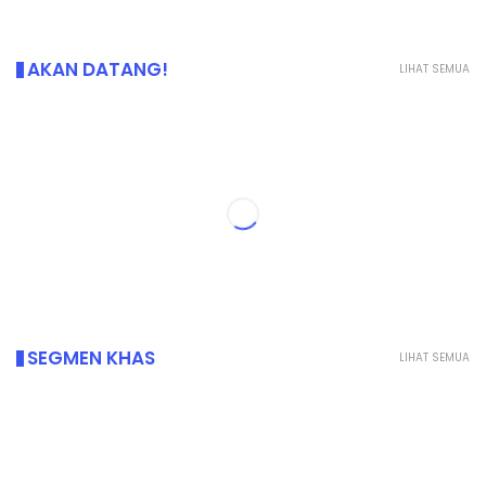
AKAN DATANG!
LIHAT SEMUA
s-slider[random/5]
SEGMEN KHAS
LIHAT SEMUA
sided[random/4]