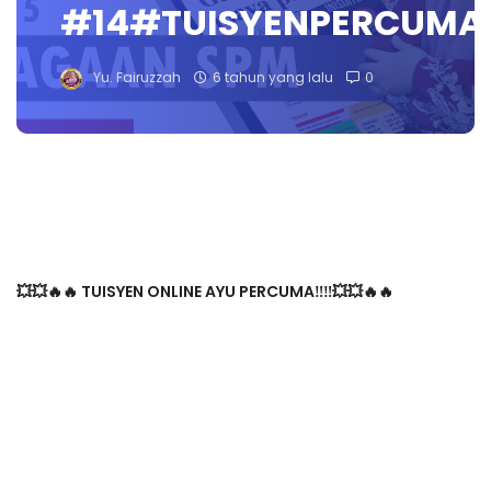
#14#TUISYENPERCUMA
Yu. Fairuzzah
6 tahun yang lalu
0
💥💥🔥🔥 TUISYEN ONLINE AYU PERCUMA‼️‼️💥💥🔥🔥