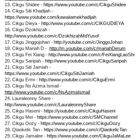
13. Cikgu Shidee - 
https://www.youtube.com/c/CikguShidee
14. Cikgu Siti Khadijah - 
https://www.youtube.com/kawaiiamekhadijah
15. Cikgu Dieya - 
http://www.youtube.com/c/CIKGUDIEYA
16. Cikgu Dzokhizah - 
http://www.youtube.com/c/DzokhizahMdYusof
17. Cikgu Jinggojohan - 
http://youtube.com/c/JinggoJohan
18. 
Cikgu Mariah D -  
http://m.youtube.com/c/mariahDerum
19. Cikgu Fei Xiang - 
http://www.youtube.com/c/FeiXiangLaoShi
20. Cikgu Saripah - 
http://www.youtube.com/c/CikguSaripah
21. Cikgu Siti Jamiah - 
https://www.youtube.com/c/CikguSitiJamiah
22. Cikgu Ermi - 
http://www.youtube.com/c/CikguErmi
23. 
Cikgu Ns Azima Ismail - 
http://www.youtube.com/c/NsAzimaIsmail
24. Lauraleonny Share - 
http://www.youtube.com/c/LauraleonnyShare
25. Cikgu Haseni - 
https://youtube.com/c/CikguHaseni
26. 
Cikgu Mei - 
https://www.youtube.com/c/SMChannel
27. Cikgu Oozy - 
https://www.youtube.com/c/CikguOozy
28. Qiaokelic Tan - 
https://www.youtube.com/c/QiaokelicTan
29. Cikgu Jamalee - 
https://www.youtube.com/CikguJaMaLee