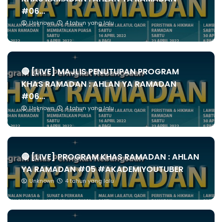
#06...
Unknown
4 tahun yang lalu
🔴 [LIVE] MAJLIS PENUTUPAN PROGRAM
KHAS RAMADAN : AHLAN YA RAMADAN
#06...
Unknown
4 tahun yang lalu
🔴 [LIVE] PROGRAM KHAS RAMADAN : AHLAN
YA RAMADAN #05 #AKADEMIYOUTUBER
Unknown
4 tahun yang lalu