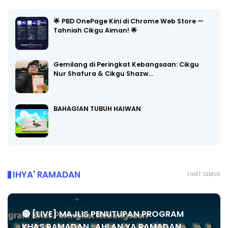
🌟 PBD OnePage Kini di Chrome Web Store —
Tahniah Cikgu Aiman! 🌟
Gemilang di Peringkat Kebangsaan: Cikgu
Nur Shafura & Cikgu Shazw…
BAHAGIAN TUBUH HAIWAN
IHYA' RAMADAN
LIHAT SEMUA
🔴 [LIVE] MAJLIS PENUTUPAN PROGRAM
KHAS RAMADAN : AHLAN YA RAMADAN