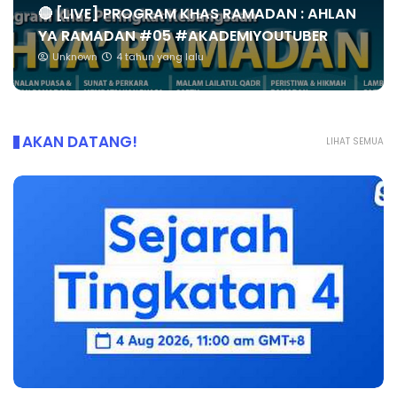
🔴 [LIVE] PROGRAM KHAS RAMADAN : AHLAN
YA RAMADAN #05 #AKADEMIYOUTUBER
Unknown
4 tahun yang lalu
AKAN DATANG!
LIHAT SEMUA