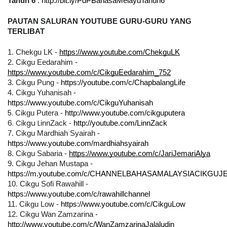
Tahun 6
 : 
http://bit.ly/PdPBahasaMelayuTahun6
PAUTAN SALURAN YOUTUBE GURU-GURU YANG 
TERLIBAT
1. Chekgu LK - 
https://www.youtube.com/ChekguLK
2. Cikgu Eedarahim - 
https://www.youtube.com/c/CikguEedarahim_752
3. 
Cikgu Pung - 
https://youtube.com/c/ChapbalangLife
4. 
Cikgu Yuhanisah - 
https://www.youtube.com/c/CikguYuhanisah
5.
Cikgu Putera - 
http://www.youtube.com/cikguputera
6. Cikgu L
innZack - 
http://youtube.com/LinnZack
7. Cikgu 
Mardhiah Syairah - 
https://www.youtube.com/mardhiahsyairah
8. Cikgu Sabaria - 
https://www.youtube.com/c/JariJemariAlya
9. Cikgu Jehan Mustapa - 
https://m.youtube.com/c/CHANNELBAHASAMALAYSIACIKGUJ
10. Cikgu Sofi Rawahill - 
https://www.youtube.com/c/rawahillchannel
11. Cikgu Low - 
https://www.youtube.com/c/CikguLow
12. Cikgu Wan Zamzarina - 
http://www.youtube.com/c/WanZamzarinaJalaludin