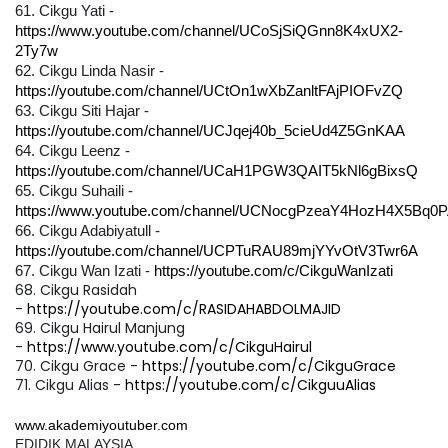
61. Cikgu Yati - 
https://www.youtube.com/channel/UCoSjSiQGnn8K4xUX2-
2Ty7w
62. Cikgu Linda Nasir - 
https://youtube.com/channel/UCtOn1wXbZanltFAjPIOFvZQ
63. Cikgu Siti Hajar - 
https://youtube.com/channel/UCJqej40b_5cieUd4Z5GnKAA
64. Cikgu Leenz - 
https://youtube.com/channel/UCaH1PGW3QAIT5kNl6gBixsQ
65. Cikgu Suhaili - 
https://www.youtube.com/channel/UCNocgPzeaY4HozH4X5Bq0
66. Cikgu Adabiyatull - 
https://youtube.com/channel/UCPTuRAU89mjYYvOtV3Twr6A
67. Cikgu Wan Izati - 
https://youtube.com/c/CikguWanIzati
68. Cikgu Rasidah
-
https://youtube.com/c/RASIDAHABDOLMAJID
69. Cikgu Hairul Manjung
-
https://www.youtube.com/c/CikguHairul
70. Cikgu Grace -
https://youtube.com/c/CikguGrace
71. Cikgu Alias -
https://youtube.com/c/CikguuAlias
www.akademiyoutuber.com
EDIDIK MALAYSIA