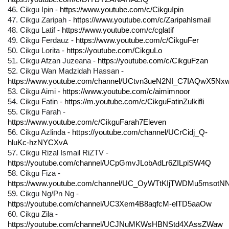
46. 
Cikgu Ipin - 
https://www.youtube.com/c/CikguIpin
47. Cikgu Zaripah - 
https://www.youtube.com/c/ZaripahIsmail
48. Cikgu Latif - 
https://www.youtube.com/c/cglatif
49. Cikgu Ferdauz - 
https://www.youtube.com/c/CikguFer
50. Cikgu Lorita - 
https://youtube.com/CikguLo
51. Cikgu Afzan Juzeana - 
https://youtube.com/c/CikguFzan
52. Cikgu Wan Madzidah Hassan - 
https://www.youtube.com/channel/UCtvn3ueN2NI_C7IAQwX5Nx
53. Cikgu Aimi - 
https://www.youtube.com/c/aimimnoor
54. Cikgu Fatin - 
https://m.youtube.com/c/CikguFatinZulkifli
55. Cikgu Farah - 
https://www.youtube.com/c/CikguFarah7Eleven
56. Cikgu Azlinda - 
https://youtube.com/channel/UCrCidj_Q-
hluKc-hzNYCXvA
57. Cikgu Rizal Ismail RiZTV - 
https://youtube.com/channel/UCpGmvJLobAdLr6ZILpiSW4Q
58. Cikgu Fiza - 
https://www.youtube.com/channel/UC_OyWTtKIjTWDMu5msotN
59. Cikgu Ng/Pn Ng - 
https://youtube.com/channel/UC3Xem4B8aqfcM-elTD5aaOw
60. Cikgu Zila - 
https://youtube.com/channel/UCJNuMKWsHBNStd4XAssZWaw