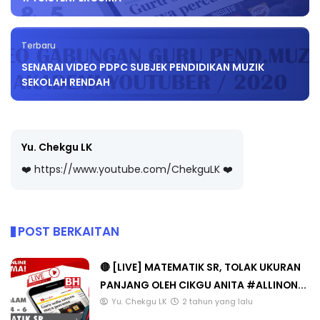
Terbaru
SENARAI VIDEO PDPC SUBJEK PENDIDIKAN MUZIK
SEKOLAH RENDAH
Yu. Chekgu LK
❤️ https://www.youtube.com/ChekguLK ❤️
POST BERKAITAN
🔴 [LIVE] MATEMATIK SR, TOLAK UKURAN
PANJANG OLEH CIKGU ANITA #ALLINON...
Yu. Chekgu LK
2 tahun yang lalu