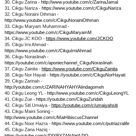
30. Cikgu Zarina - 
http://www.youtube.com/c/ZarinaJamal
31. Cikgu Nariza - 
https://www.youtube.com/c/CikguNariza
32. 
Cikgu Noraini Othman - 
http://www.youtube.com/c/CikguNorainiOthman
33. 
Cikgu Maryam Muhammad - 
https://www.youtube.com/c/CikguMaryamM
34. 
Cikgu 
JC KOO - 
https://www.youtube.com/JCKOO
35. 
Cikgu Irni Ahmad - 
https://www.youtube.com/c/CikguIrniAhmad
36. 
Cikgu Noraslinah - 
https://youtube.com/c/aponiechannel_CikguNoraslinah
37. 
Cikgu Zainita - 
https://www.youtube.com/CikguZainita
38. 
Cikgu Nor Hayati - 
https://youtube.com/c/CikguNorHayati
39. 
Cikgu Zarinah - 
http://youtube.com/c/ZARINAHYAHYAlindagomeh
40. 
Cikgu Leong YL - 
http://www.youtube.com/c/CikguLeongYL
41. 
Cikgu Zue - 
https://youtube.com/CikguZuridah
42. 
Cikgu Siti Umaiya - 
https://youtube.com/c/umaiyahsiti
43. 
Cikgu Maini Soning - 
http://www.youtube.com/c/MaiHibiscusChannel
44. 
Cikgu Noor Hazra - 
https://www.youtube.com/c/putriazralife
45. 
Cikgu Zana Haziq - 
https://youtube.com/c/DIYBYZANAHAZIQ