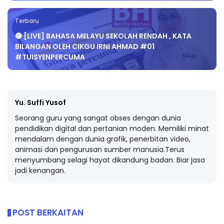
Terbaru
🔴 [LIVE] BAHASA MELAYU SEKOLAH RENDAH , KATA
BILANGAN OLEH CIKGU IRNI AHMAD #01
#TUISYENPERCUMA
Yu. Suffi Yusof
Seorang guru yang sangat obses dengan dunia
pendidikan digital dan pertanian moden. Memiliki minat
mendalam dengan dunia grafik, penerbitan video,
animasi dan pengurusan sumber manusia.Terus
menyumbang selagi hayat dikandung badan. Biar jasa
jadi kenangan.
POST BERKAITAN