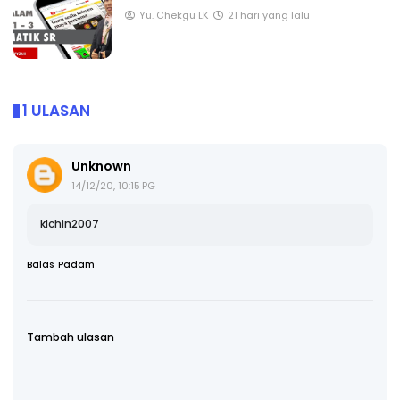
Yu. Chekgu LK
21 hari yang lalu
1 ULASAN
Unknown
14/12/20, 10:15 PG
klchin2007
Balas
Padam
Tambah ulasan