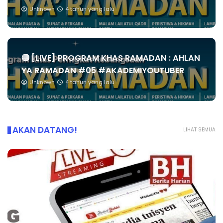
Unknown
4 tahun yang lalu
🔴 [LIVE] PROGRAM KHAS RAMADAN : AHLAN
YA RAMADAN #05 #AKADEMIYOUTUBER
Unknown
4 tahun yang lalu
AKAN DATANG!
LIHAT SEMUA