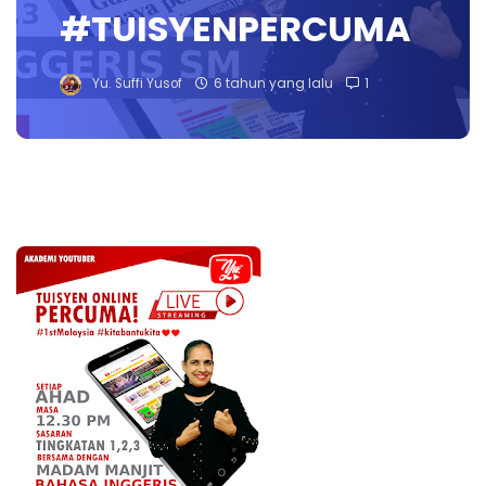
#TUISYENPERCUMA
Yu. Suffi Yusof
6 tahun yang lalu
1