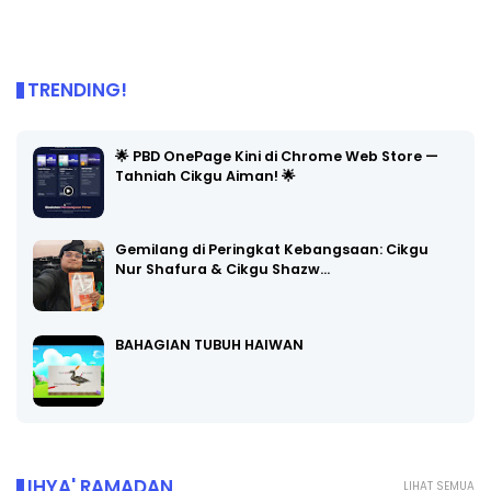
TRENDING!
🌟 PBD OnePage Kini di Chrome Web Store —
Tahniah Cikgu Aiman! 🌟
Gemilang di Peringkat Kebangsaan: Cikgu
Nur Shafura & Cikgu Shazw…
BAHAGIAN TUBUH HAIWAN
IHYA' RAMADAN
LIHAT SEMUA