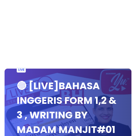
LIVE
🔴 [LIVE]BAHASA
INGGERIS FORM 1,2 &
3 , WRITING BY
MADAM MANJIT#01