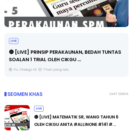
LIVE
🔴 [LIVE] PRINSIP PERAKAUNAN, BEDAH TUNTAS
SOALAN 1 TRIAL OLEH CIKGU ...
Yu. Chekgu LK
7 hari yang lalu
SEGMEN KHAS
LIHAT SEMUA
LIVE
🔴 [LIVE] MATEMATIK SR, WANG TAHUN 6
OLEH CIKGU ANITA #ALLINONE #141 #...