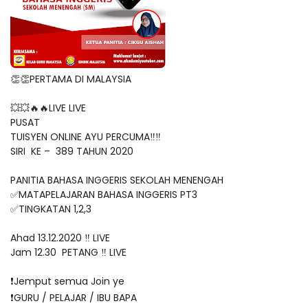
👏👏PERTAMA DI MALAYSIA
💥💥🔥🔥LIVE LIVE
PUSAT
TUISYEN ONLINE AYU PERCUMA‼️‼️
SIRI KE – 389 TAHUN 2020
PANITIA BAHASA INGGERIS SEKOLAH MENENGAH
✅MATAPELAJARAN BAHASA INGGERIS PT3
✅TINGKATAN 1,2,3
Ahad 13.12.2020 ‼️ LIVE
Jam 12.30 PETANG ‼️ LIVE
❗️Jemput semua Join ye
❗️GURU / PELAJAR / IBU BAPA