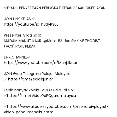
✅E-SIJIL PENYERTAAN PERINGKAT KEBANGSAAN DISEDIAKAN
JOIN LINK KELAS ✅
https://youtu.be/ic-h3dyP36E
Presenter Anda :👏👏
MADAM MANJIT KAUR @Manjit63 dari SMK METHODIST
(ACS)IPOH, PERAK.
LINK CHANNEL✅
https://www.youtube.com/c/ManjitKaur
JOIN Grop Telegram Pelajar Malaysia
✅
https://t.me/edidikjunior
Lebih banyak koleksi VIDEO PdPC di sini:
✅
https://t.me/VideoPdPCgurumalaysia
✅
https://www.akademiyoutuber.com/p/senarai-playlist-
video-pdpc-mengikut.html